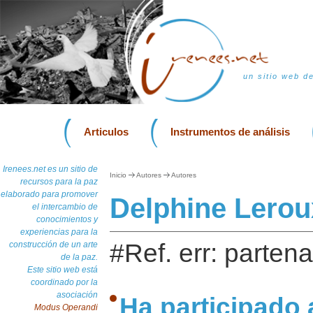
un sitio web d
Articulos
Instrumentos de análisis
Irenees.net es un sitio de
Inicio
Autores
Autores
recursos para la paz
elaborado para promover
Delphine Lerou
el intercambio de
conocimientos y
experiencias para la
#Ref. err: partena
construcción de un arte
de la paz.
Este sitio web está
coordinado por la
asociación
Ha participado 
Modus Operandi