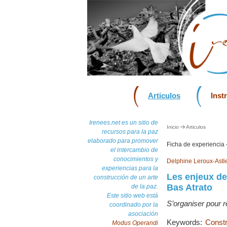
Articulos
Inst
Irenees.net es un sitio de
Inicio
Articulos
recursos para la paz
elaborado para promover
Ficha de experiencia
el intercambio de
conocimientos y
Delphine Leroux-Asti
experiencias para la
Les enjeux de
construcción de un arte
Bas Atrato
de la paz.
Este sitio web está
S’organiser pour 
coordinado por la
asociación
Keywords:
Constr
Modus Operandi