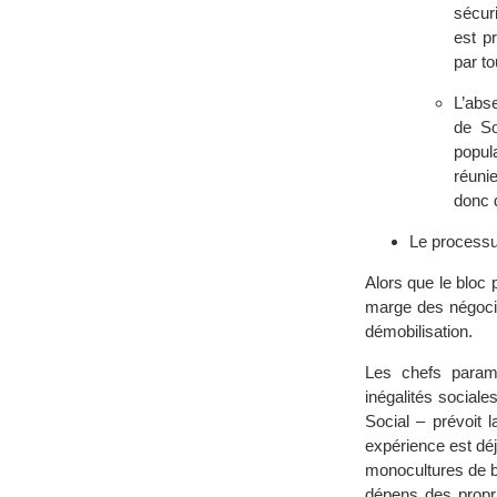
sécur
est p
par to
L’abs
de So
popula
réuni
donc d
Le processus
Alors que le bloc 
marge des négociat
démobilisation.
Les chefs parami
inégalités social
Social – prévoit l
expérience est déj
monocultures de b
dépens des propr