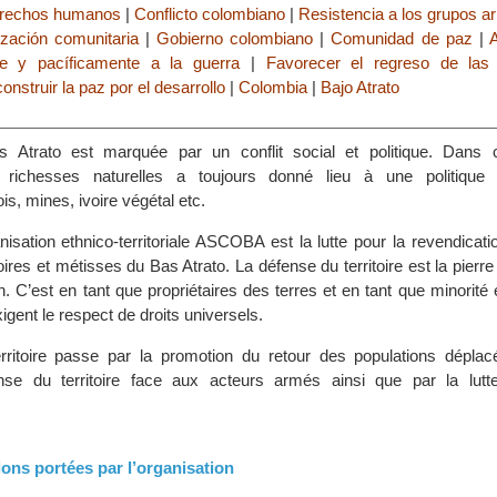
erechos humanos
|
Conflicto colombiano
|
Resistencia a los grupos a
zación comunitaria
|
Gobierno colombiano
|
Comunidad de paz
|
A
nte y pacíficamente a la guerra
|
Favorecer el regreso de las 
onstruir la paz por el desarrollo
|
Colombia
|
Bajo Atrato
 Atrato est marquée par un conflit social et politique. Dans c
es richesses naturelles a toujours donné lieu à une politique
ois, mines, ivoire végétal etc.
ganisation ethnico-territoriale ASCOBA est la lutte pour la revendicati
ires et métisses du Bas Atrato. La défense du territoire est la pierre
n. C’est en tant que propriétaires des terres et en tant que minorité
igent le respect de droits universels.
rritoire passe par la promotion du retour des populations déplac
fense du territoire face aux acteurs armés ainsi que par la lutt
ions portées par l’organisation