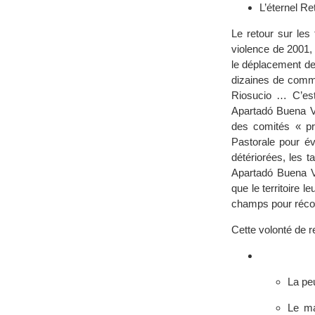
L’éternel Re
Le retour sur les
violence de 2001, 
le déplacement d
dizaines de commu
Riosucio … C’es
Apartadó Buena V
des comités « pr
Pastorale pour év
détériorées, les t
Apartadó Buena Vi
que le territoire 
champs pour récol
Cette volonté de r
La pe
Le ma