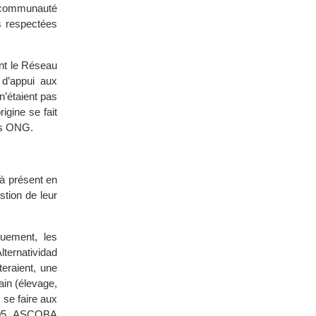
la communauté
s respectées
ent le Réseau
 d’appui aux
n’étaient pas
igine se fait
des ONG.
’à présent en
stion de leur
quement, les
lternatividad
teraient, une
ain (élevage,
 se faire aux
005, ASCOBA