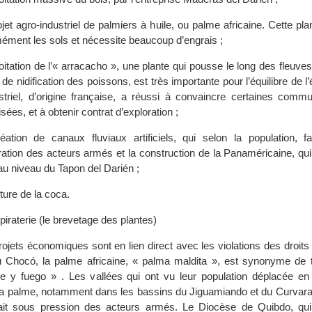
jet agro-industriel de palmiers à huile, ou palme africaine. Cette pla
ément les sols et nécessite beaucoup d’engrais ;
oitation de l’« arracacho », une plante qui pousse le long des fleuves 
u de nidification des poissons, est très importante pour l’équilibre de 
ustriel, d’origine française, a réussi à convaincre certaines comm
sées, et à obtenir contrat d’exploration ;
éation de canaux fluviaux artificiels, qui selon la population, fav
ration des acteurs armés et la construction de la Panaméricaine, qui
au niveau du Tapon del Darién ;
ture de la coca.
piraterie (le brevetage des plantes)
rojets économiques sont en lien direct avec les violations des droit
 Chocó, la palme africaine, « palma maldita », est synonyme de t
e y fuego » . Les vallées qui ont vu leur population déplacée en
ir la palme, notamment dans les bassins du Jiguamiando et du Curvar
fait sous pression des acteurs armés. Le Diocèse de Quibdo, qu