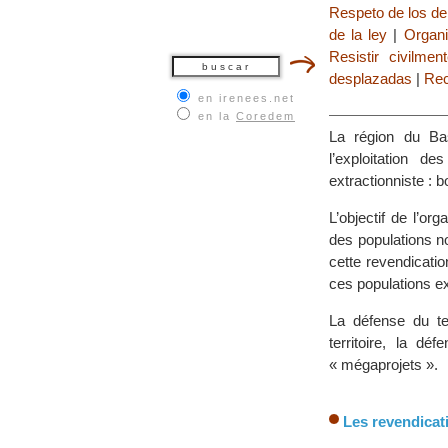
Respeto de los d
de la ley
|
Organi
Resistir civilme
desplazadas
|
Rec
en irenees.net
en la
Coredem
La région du Bas
l’exploitation d
extractionniste : b
L’objectif de l’or
des populations no
cette revendicatio
ces populations ex
La défense du te
territoire, la dé
« mégaprojets ».
Les revendicat