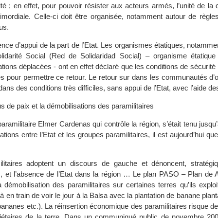
ité ; en effet, pour pouvoir résister aux acteurs armés, l’unité de 
rimordiale. Celle-ci doit être organisée, notamment autour de règle
us.
ence d’appui de la part de l’Etat. Les organismes étatiques, notamm
lidarité Social (Red de Solidaridad Social) – organisme étatique
tions déplacées - ont en effet déclaré que les conditions de sécurité 
es pour permettre ce retour. Le retour sur dans les communautés d’or
ans des conditions très difficiles, sans appui de l’Etat, avec l’aide 
 de paix et la démobilisations des paramilitaires
paramilitaire Elmer Cardenas qui contrôle la région, s’était tenu jusqu
ions entre l’Etat et les groupes paramilitaires, il est aujourd’hui que
litaires adoptent un discours de gauche et dénoncent, stratégi
es, et l’absence de l’Etat dans la région … Le plan PASO – Plan de A
a démobilisation des paramilitaires sur certaines terres qu’ils exploi
à en train de voir le jour à la Balsa avec la plantation de banane plant
ananes etc.). La réinsertion économique des paramilitaires risque de
iétaires de la terre. Dans un communiqué public de novembre 2