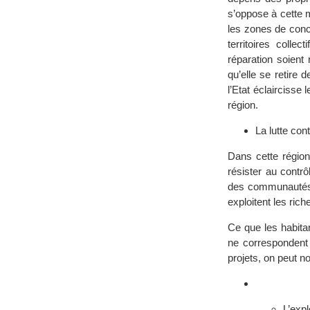
s’oppose à cette m
les zones de conc
territoires colle
réparation soien
qu’elle se retir
l’Etat éclaircisse
région.
La lutte con
Dans cette région
résister au contr
des communautés, 
exploitent les ric
Ce que les habita
ne correspondent 
projets, on peut no
L’expl