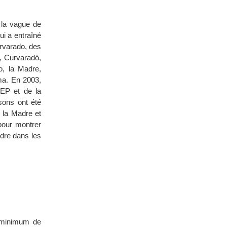
 la vague de
ui a entraîné
rvarado, des
, Curvaradó,
, la Madre,
ma. En 2003,
EP et de la
isons ont été
, la Madre et
pour montrer
ndre dans les
n minimum de