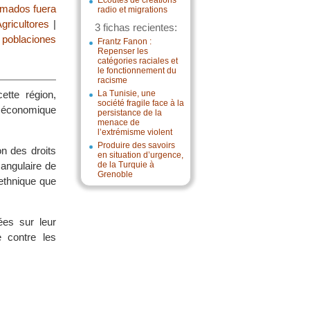
Écoutes de créations
rmados fuera
radio et migrations
gricultores
|
3 fichas recientes:
poblaciones
Frantz Fanon :
Repenser les
catégories raciales et
le fonctionnement du
racisme
ette région,
La Tunisie, une
société fragile face à la
 économique
persistance de la
menace de
l’extrémisme violent
Produire des savoirs
on des droits
en situation d’urgence,
 angulaire de
de la Turquie à
Grenoble
 ethnique que
ées sur leur
e contre les