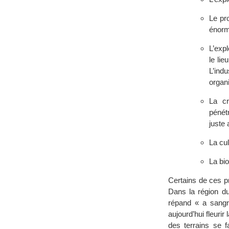
Le pro
énorm
L’expl
le lie
L’ind
organi
La cr
pénét
juste 
La cul
La bio
Certains de ces p
Dans la région du
répand « a sangr
aujourd’hui fleur
des terrains se 