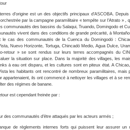
tour
 terres d’origine est un des objectifs principaux d’ASCOBA. Depuis
orchestrée par la campagne paramilitaire « tempête sur l’Atrato » , q
es communautés des bassins du Salaqui, Truando, Domingodo et Cu
nautés vivent dans des conditions de grande précarité, à Montaño
t le cas des communautés de la Cuenca du Domingodó : Chicao
ista, Nuevo Horizonte, Tortuga, Chincadó Medio, Agua Dulce, Ura
o-retour » se sont rendus sur leurs terres accompagnés du CIN
aluer la situation sur place. Dans la majorité des villages, les ma
anks à eau ont disparu, et les cultures sont en piteux état. A Chicao
sta les habitants ont rencontré de nombreux paramilitaires, mais 
leur appartenaient, ils ont commencé à nettoyer les villages et à se re
ter des régimes de banane.
etour est cependant freinée par :
ur des communautés d’être attaqués par les acteurs armés ;
nque de règlements internes forts qui puissent leur assurer u