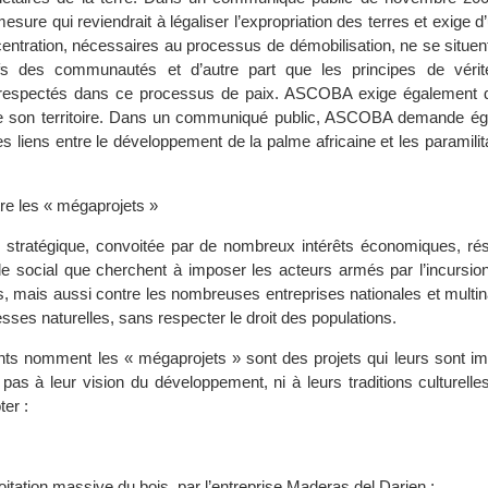
esure qui reviendrait à légaliser l’expropriation des terres et exige d
entration, nécessaires au processus de démobilisation, ne se situen
ctifs des communautés et d’autre part que les principes de vérité
t respectés dans ce processus de paix. ASCOBA exige également de
e de son territoire. Dans un communiqué public, ASCOBA demande é
 les liens entre le développement de la palme africaine et les paramilit
tre les « mégaprojets »
 stratégique, convoitée par de nombreux intérêts économiques, résis
ôle social que cherchent à imposer les acteurs armés par l’incursio
mais aussi contre les nombreuses entreprises nationales et multina
hesses naturelles, sans respecter le droit des populations.
nts nomment les « mégaprojets » sont des projets qui leurs sont im
pas à leur vision du développement, ni à leurs traditions culturell
ter :
oitation massive du bois, par l’entreprise Maderas del Darien ;