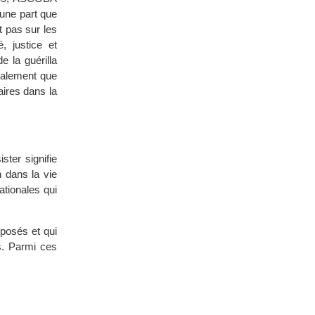
’une part que
t pas sur les
, justice et
 la guérilla
galement que
aires dans la
ter signifie
n dans la vie
tionales qui
posés et qui
es. Parmi ces