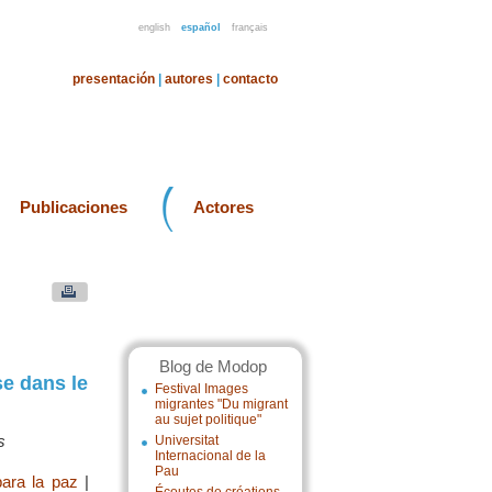
english
español
français
presentación
|
autores
|
contacto
Publicaciones
Actores
Blog de Modop
se dans le
Festival Images
migrantes "Du migrant
au sujet politique"
s
Universitat
Internacional de la
Pau
para la paz
|