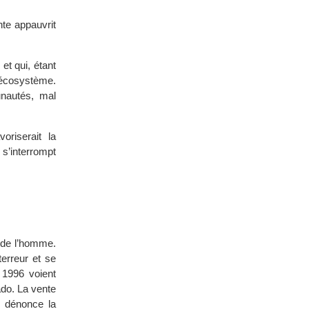
nte appauvrit
et qui, étant
l’écosystème.
unautés, mal
oriserait la
 s’interrompt
s de l’homme.
erreur et se
 1996 voient
ado. La vente
i dénonce la