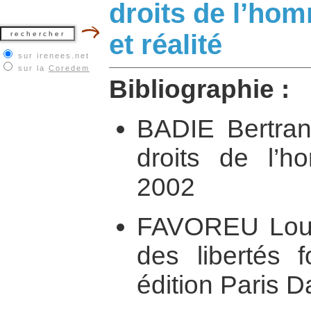
droits de l’ho
et réalité
sur irenees.net
sur la
Coredem
Bibliographie :
BADIE Bertran
droits de l’h
2002
FAVOREU Louis
des libertés 
édition Paris D