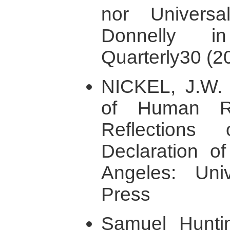
nor Univers
Donnelly 
Quarterly30 (
NICKEL, J.W.
of Human Rig
Reflections
Declaration o
Angeles: Univ
Press
Samuel Hunti