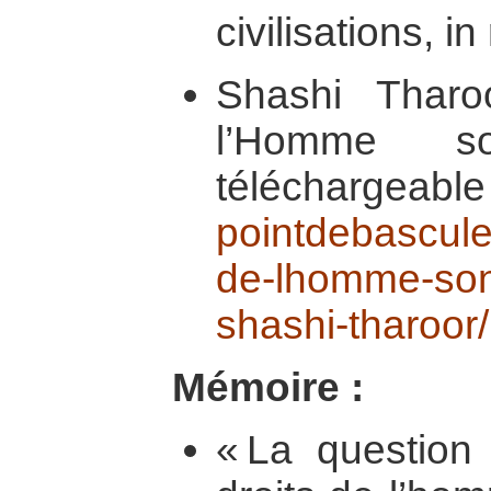
civilisations, i
Shashi Tharo
l’Homme son
télécharge
pointdebascule
de-lhomme-sont
shashi-tharoor/
Mémoire :
« La question 