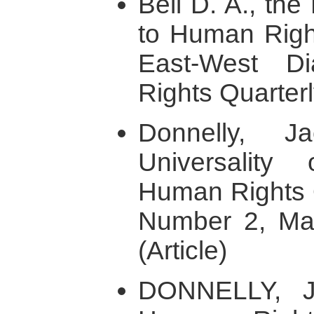
Bell D. A., th
to Human Right
East-West D
Rights Quarter
Donnelly, J
Universalit
Human Rights Q
Number 2, Ma
(Article)
DONNELLY, J