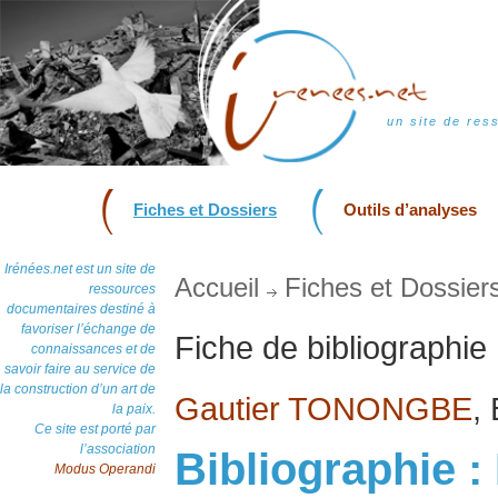
un site de res
Fiches et Dossiers
Outils d’analyses
Irénées.net est un site de
Accueil
Fiches et Dossier
ressources
documentaires destiné à
favoriser l’échange de
Fiche de bibliographie
connaissances et de
savoir faire au service de
la construction d’un art de
Gautier TONONGBE
,
la paix.
Ce site est porté par
l’association
Bibliographie :
Modus Operandi