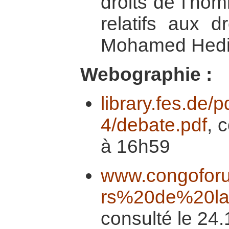
droits de l’ho
relatifs aux dr
Mohamed Hedi
Webographie :
library.fes.de/p
4/debate.pdf
, 
à 16h59
www.congoforu
rs%20de%20la
consulté le 24