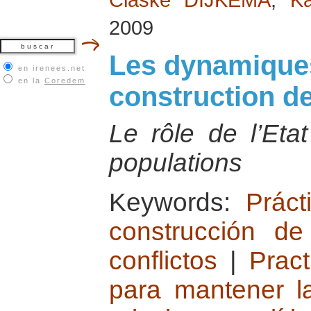
2009
Les dynamiques
en irenees.net
en la
Coredem
construction de
Le rôle de l’Eta
populations
Keywords:
Práct
construcción d
conflictos
|
Pract
para mantener l