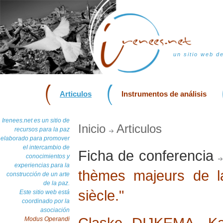
un sitio web d
Articulos
Instrumentos de análisis
Irenees.net es un sitio de
Inicio
Articulos
recursos para la paz
elaborado para promover
el intercambio de
Ficha de conferencia
conocimientos y
experiencias para la
thèmes majeurs de l
construcción de un arte
de la paz.
siècle."
Este sitio web está
coordinado por la
asociación
Claske DIJKEMA
,
Ka
Modus Operandi