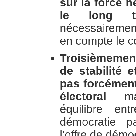
sur la force n
le long t
nécessairement
en compte le c
Troisièmemen
de stabilité e
pas forcémen
électoral
mai
équilibre e
démocratie p
l’offre de démo