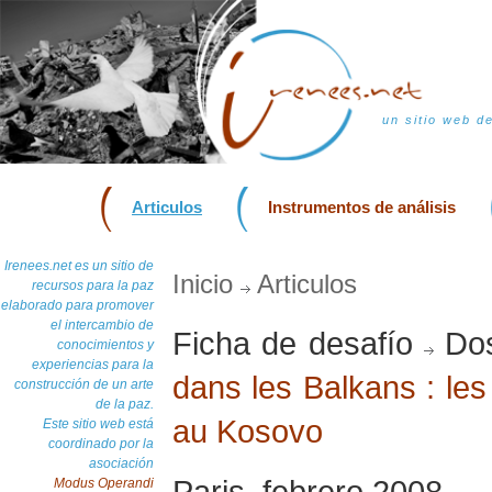
un sitio web d
Articulos
Instrumentos de análisis
Irenees.net es un sitio de
Inicio
Articulos
recursos para la paz
elaborado para promover
el intercambio de
Ficha de desafío
Dos
conocimientos y
experiencias para la
dans les Balkans : les
construcción de un arte
de la paz.
au Kosovo
Este sitio web está
coordinado por la
asociación
Paris, febrero 2008
Modus Operandi