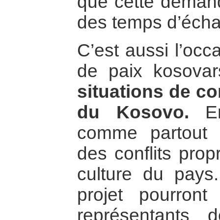
que cette demand
des temps d’éch
C’est aussi l’occ
de paix kosova
situations de con
du Kosovo.
En
comme partout a
des conflits propr
culture du pays.
projet pourron
représentants d