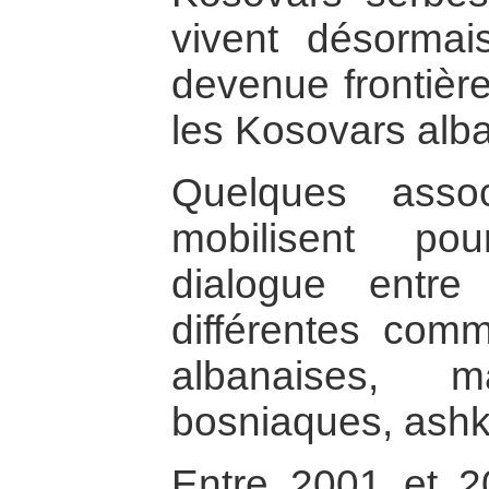
vivent désormai
devenue frontière
les Kosovars alba
Quelques assoc
mobilisent po
dialogue entr
différentes com
albanaises, 
bosniaques, ash
Entre 2001 et 