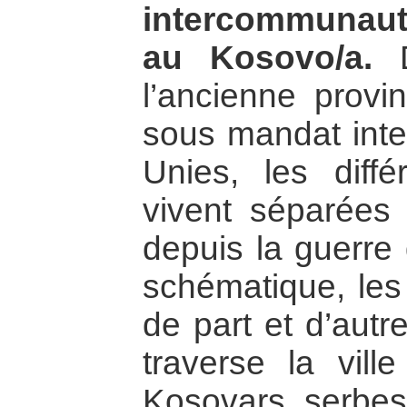
intercommunauta
au Kosovo/a.
D
l’ancienne provi
sous mandat inte
Unies, les diff
vivent séparées
depuis la guerre
schématique, le
de part et d’autre
traverse la vill
Kosovars serbes