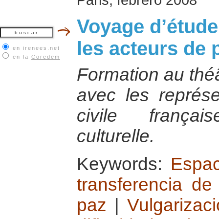
Voyage d’étude
les acteurs de 
en irenees.net
en la
Coredem
Formation au théâ
avec les représe
civile frança
culturelle.
Keywords:
Espac
transferencia de
paz
|
Vulgarizac