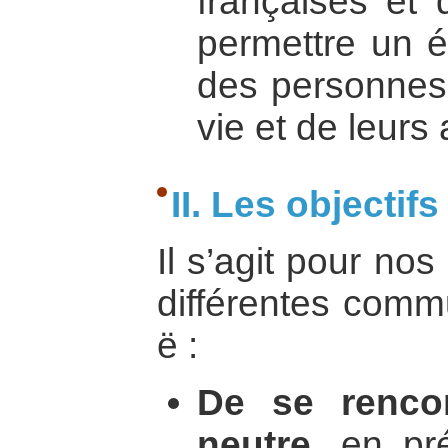
françaises et 
permettre un é
des personnes,
vie et de leurs 
II. Les objectifs
Il s’agit pour no
différentes comm
ë :
De se renco
neutre,
en pré