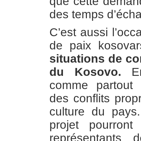
que cette demand
des temps d’éch
C’est aussi l’occ
de paix kosova
situations de con
du Kosovo.
En
comme partout a
des conflits propr
culture du pays.
projet pourron
représentants d