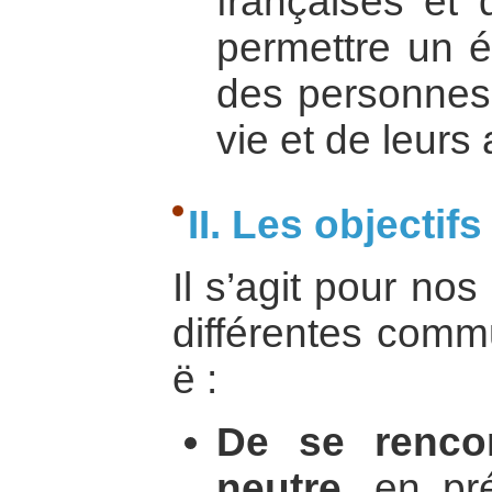
françaises et 
permettre un é
des personnes,
vie et de leurs 
II. Les objectifs
Il s’agit pour no
différentes comm
ë :
De se renco
neutre,
en pré