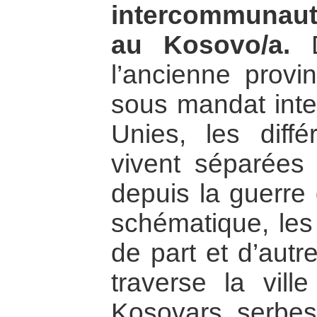
intercommunauta
au Kosovo/a.
D
l’ancienne provi
sous mandat inte
Unies, les diff
vivent séparées
depuis la guerre
schématique, le
de part et d’autre
traverse la vill
Kosovars serbes