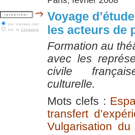
Voyage d’étude
sur irenees.net
les acteurs de 
sur la
Coredem
Formation au théâ
avec les représe
civile frança
culturelle.
Mots clefs :
Espa
transfert d’expé
Vulgarisation du 