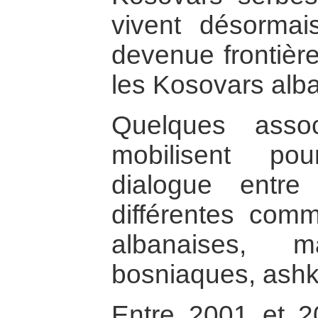
vivent désormai
devenue frontière
les Kosovars alba
Quelques assoc
mobilisent po
dialogue entr
différentes com
albanaises, 
bosniaques, ash
Entre 2001 et 