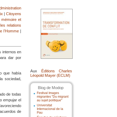
dministration
ix
|
Citoyens
a mémoire et
es relations
 de l'Homme
|
 internos en
para dar por
Aux
Éditions Charles
o que había
Léopold Mayer (ECLM)
a sociedad,
Blog de Modop
Festival Images
tado de todas
migrantes "Du migrant
do empujar el
au sujet politique"
 favoreciendo
Universitat
Internacional de la
s acuerdos de
Pau