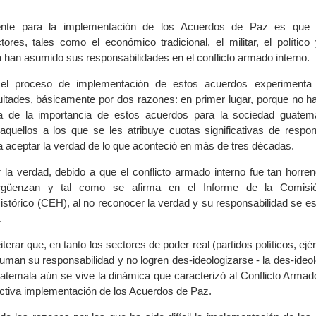
ente para la implementación de los Acuerdos de Paz es que 
ores, tales como el económico tradicional, el militar, el político
a han asumido sus responsabilidades en el conflicto armado interno.
 el proceso de implementación de estos acuerdos experimenta 
cultades, básicamente por dos razones: en primer lugar, porque no h
a de la importancia de estos acuerdos para la sociedad guatem
quellos a los que se les atribuye cuotas significativas de respon
a aceptar la verdad de lo que aconteció en más de tres décadas.
 la verdad, debido a que el conflicto armado interno fue tan horren
güenzan y tal como se afirma en el Informe de la Comisió
istórico (CEH), al no reconocer la verdad y su responsabilidad se e
.
terar que, en tanto los sectores de poder real (partidos políticos, ejér
man su responsabilidad y no logren des-ideologizarse - la des-ideol
temala aún se vive la dinámica que caracterizó al Conflicto Armado
fectiva implementación de los Acuerdos de Paz.