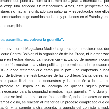
unal, que pone a Colombia a la mira de la justicia internacional po
os exige una seriedad sin restricciones. Antes, esta perspectiva no
litares no habían significado con palabras y espectáculos que ello
implementación exige cambios audaces y profundos en el Estado y en 
 auto cumplida:
los paramilitares, volverá la guerrilla”.
 promueven en el Magdalena Medio los grupos que no quieren que de
loque Central Bolívar, ni la organización de los Prada, ni la organiza
base en hechos duros. La insurgencia - actuando de manera incomp
 podría mostrar una visión política que permitiera a los pobladores
RC cuando reclaman que están por la paz - ha empezado a lanz
sur de Bolívar y en estribaciones de las cordilleras Santandereanas
ía el paramilitarismo. Los secuestros y la extorsión a los camp
 profecía se inspira en la ideología de quienes siguen pens
 necesario para la seguridad mientras haya guerrilla. Y lo duro y lo
unque se insista en hablar de “postconflicto”, todos los actos de de
rámoslo o no, se realizan al interior de un proceso complicado que co
ación y la somete a otra agenda, la agenda del conflicto armad