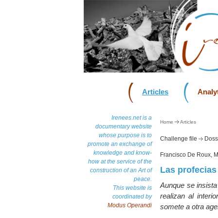
Articles
Analyt
Irenees.net is a
Home
Articles
documentary website
whose purpose is to
Challenge file
Dossi
promote an exchange of
knowledge and know-
Francisco De Roux, 
how at the service of the
Las profecias
construction of an Art of
peace.
Aunque se insista 
This website is
realizan al inte
coordinated by
Modus Operandi
somete a otra agen