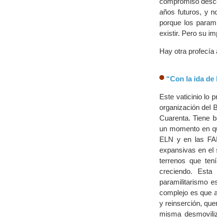
compromiso descom
años futuros, y n
porque los parami
existir. Pero su 
Hay otra profecía
“Con la ida de 
Este vaticinio lo
organización del B
Cuarenta. Tiene 
un momento en que
ELN y en las FA
expansivas en el 
terrenos que ten
creciendo. Esta
paramilitarismo es
complejo es que a
y reinserción, que
misma desmoviliz