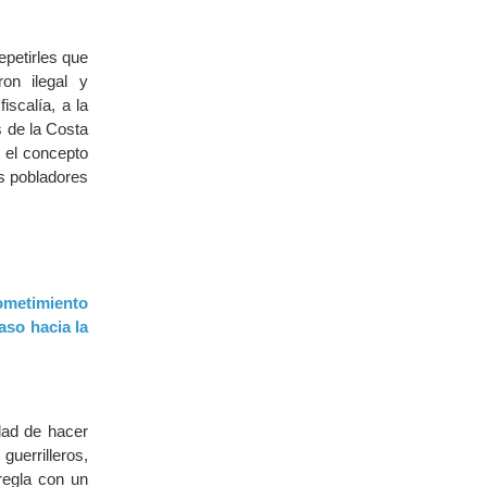
epetirles que
on ilegal y
iscalía, a la
s de la Costa
n el concepto
s pobladores
sometimiento
aso hacia la
dad de hacer
guerrilleros,
regla con un