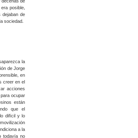
r decenas de
 era posible,
s dejaban de
la sociedad.
saparezca la
ción de Jorge
rensible, en
 creer en el
ar acciones
 para ocupar
esinos están
ando que el
 difícil y lo
smovilización
ndiciona a la
o todavía no