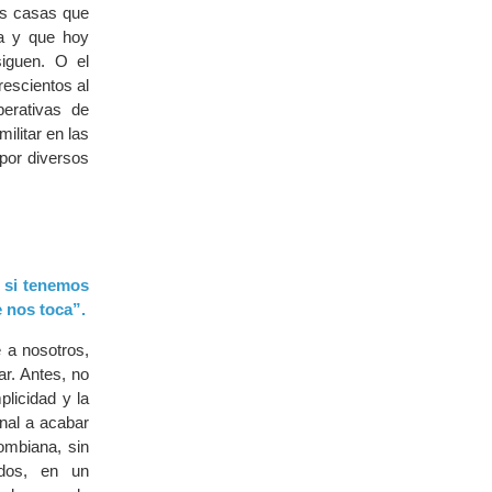
as casas que
ja y que hoy
siguen. O el
rescientos al
erativas de
ilitar en las
por diversos
; si tenemos
e nos toca”.
 a nosotros,
r. Antes, no
plicidad y la
nal a acabar
ombiana, sin
ados, en un