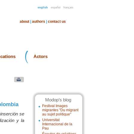
english
español
français
about
|
authors
|
contact us
ications
Actors
Modop’s blog
Colombia
Festival Images
migrantes "Du migrant
einserción se
au sujet politique"
ización y la
Universitat
Internacional de la
Pau