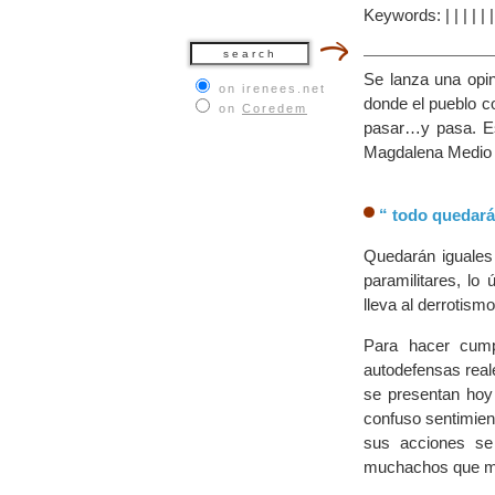
Keywords:
|
|
|
|
|
Se lanza una opin
on irenees.net
donde el pueblo c
on
Coredem
pasar…y pasa. Es 
Magdalena Medio l
“ todo quedará 
Quedarán iguales 
paramilitares, lo
lleva al derrotism
Para hacer cumpl
autodefensas real
se presentan hoy 
confuso sentimient
sus acciones se
muchachos que ma