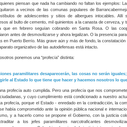
 quienes piensan que nada ha cambiando no faltan los ejemplos: L
s quitaron a vecinos de las comunas populares de Barrancaberme
stíbulos de adolescentes y sitios de albergues intocables. Allí 
sos al bulto de cemento, mil quinientos a la canasta de cerveza, y t
na que en febrero seguían cobrando en Santa Rosa. O las coop
iaron antes de desmovilizarse y ahora legalizan. O la presencia param
s en Puerto Berrío. Más grave aún y más de fondo, la constatación 
parato organizativo de las autodefensas está intacto.
osotros ponemos una “profecía” distinta:
iones paramilitares desaparecerán, las cosas no serán iguales
igirle al Estado lo que tiene que hacer y hacemos nosotros lo qu
una profecía auto cumplida. Pero una profecía que nos compromete
ciudadanas, y cuyo cumplimiento está condicionado a nuestro actua
a profecía, porque el Estado - enredado en la contradicción, la com
e había comprometido ante la opinión pública nacional e internacio
ismo, y a hacerlo como se propone el Gobierno, con la justicia col
raditar a los jefes paramilitares narcotraficantes desmoviliz