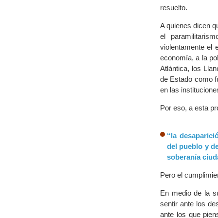
resuelto.
A quienes dicen qu
el paramilitari
violentamente el e
economía, a la po
Atlántica, los Ll
de Estado como fu
en las institucione
Por eso, a esta p
“la desaparici
del pueblo y de
soberanía ciud
Pero el cumplimie
En medio de la su
sentir ante los de
ante los que pie