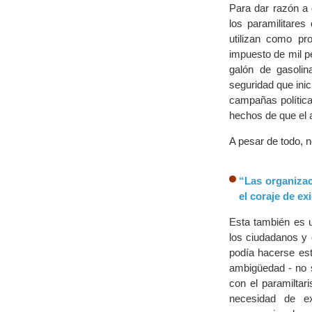
Para dar razón a
los paramilitare
utilizan como pro
impuesto de mil pe
galón de gasoli
seguridad que inic
campañas política
hechos de que el a
A pesar de todo, n
“Las organizac
el coraje de ex
Esta también es 
los ciudadanos y 
podía hacerse est
ambigüedad - no s
con el paramiltar
necesidad de ext