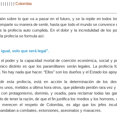
|
|
|
|
|
|
|
|
Colombia
ión sobre lo que va a pasar en el futuro, y se la repite en todos l
omparte su manera de sentir, hasta que todo el mundo se convence 
la profecía auto cumplida. En el dolor y la incredulidad de los po
a profecía se formula así:
igual, solo que será legal”.
el poder y la capacidad mortal de coerción económica, social y pol
 único distinto es que los paramilitares serán legales. La profecía 
o. No hay nada que hacer. “Ellos” son los dueños y el Estado los apoy
ir esta profecía, está en acción la determinación de los desm
es unos, metidos a última hora otros, que pidiendo perdón rara vez y
con protagonismo, dominio, y osadía, para reclamar todas las gar
o de tener la razón, de que el fin justifica los medios y los horrores,
 merecen el respeto de Colombia, es algo que los jefes incul
ndaban a combates, extorsiones, asesinatos y masacres.