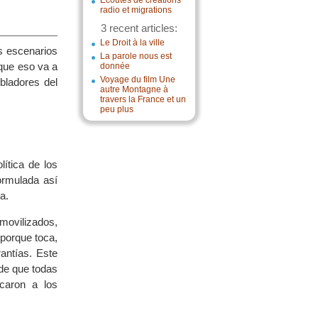
Écoutes de créations
radio et migrations
3 recent articles:
Le Droit à la ville
os escenarios
La parole nous est
que eso va a
donnée
Voyage du film Une
bladores del
autre Montagne à
travers la France et un
peu plus
ítica de los
formulada así
a.
ovilizados,
 porque toca,
antías. Este
 de que todas
caron a los