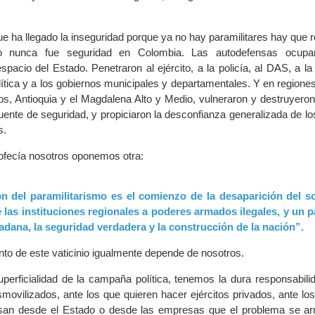
e ha llegado la inseguridad porque ya no hay paramilitares hay que r
smo nunca fue seguridad en Colombia. Las autodefensas ocupar
spacio del Estado. Penetraron al ejército, a la policía, al DAS, a la f
lítica y a los gobiernos municipales y departamentales. Y en regione
anos, Antioquia y el Magdalena Alto y Medio, vulneraron y destruyero
ente de seguridad, y propiciaron la desconfianza generalizada de lo
s.
rofecía nosotros oponemos otra:
ón del paramilitarismo es el comienzo de la desaparición del 
 las instituciones regionales a poderes armados ilegales, y un p
adana, la seguridad verdadera y la construcción de la nación”.
nto de este vaticinio igualmente depende de nosotros.
perficialidad de la campaña política, tenemos la dura responsabili
smovilizados, ante los que quieren hacer ejércitos privados, ante los 
nsan desde el Estado o desde las empresas que el problema se ar