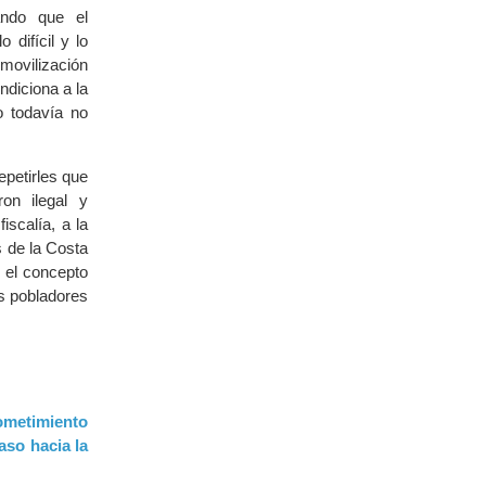
ando que el
 difícil y lo
smovilización
ndiciona a la
o todavía no
epetirles que
on ilegal y
iscalía, a la
s de la Costa
n el concepto
s pobladores
sometimiento
aso hacia la