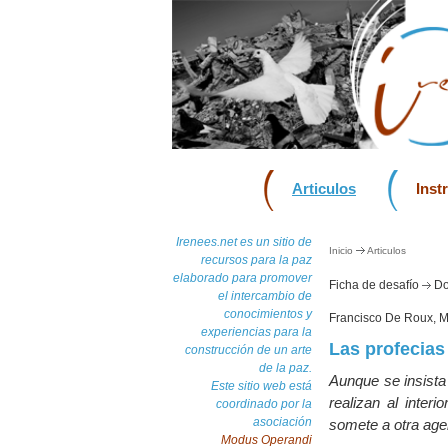
Articulos
Inst
Irenees.net es un sitio de
Inicio
Articulos
recursos para la paz
elaborado para promover
Ficha de desafío
Do
el intercambio de
conocimientos y
Francisco De Roux, 
experiencias para la
Las profecias
construcción de un arte
de la paz.
Aunque se insista 
Este sitio web está
realizan al inte
coordinado por la
asociación
somete a otra agen
Modus Operandi