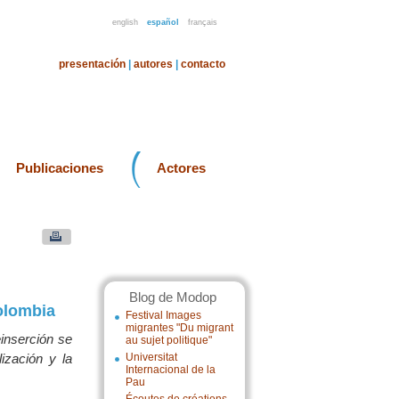
english
español
français
presentación
|
autores
|
contacto
Publicaciones
Actores
Blog de Modop
Colombia
Festival Images
migrantes "Du migrant
einserción se
au sujet politique"
ización y la
Universitat
Internacional de la
Pau