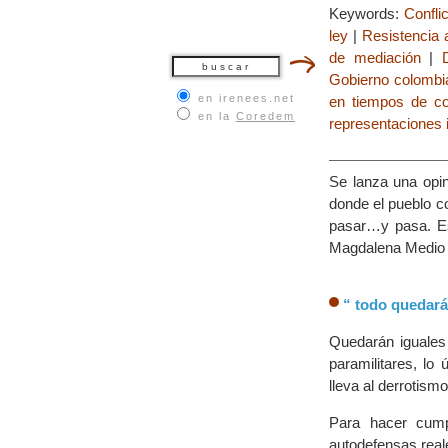
Keywords:
Confli
ley
|
Resistencia 
de mediación
|
Gobierno colombi
en irenees.net
en tiempos de con
en la
Coredem
representaciones 
Se lanza una opin
donde el pueblo c
pasar…y pasa. Es 
Magdalena Medio l
“ todo quedará 
Quedarán iguales 
paramilitares, lo
lleva al derrotism
Para hacer cumpl
autodefensas real