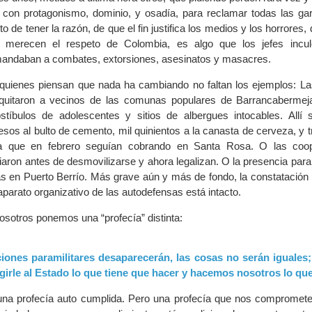
con protagonismo, dominio, y osadía, para reclamar todas las gar
o de tener la razón, de que el fin justifica los medios y los horrores,
 merecen el respeto de Colombia, es algo que los jefes incul
ndaban a combates, extorsiones, asesinatos y masacres.
 quienes piensan que nada ha cambiando no faltan los ejemplos: L
s quitaron a vecinos de las comunas populares de Barrancaberme
stíbulos de adolescentes y sitios de albergues intocables. Allí 
sos al bulto de cemento, mil quinientos a la canasta de cerveza, y t
na que en febrero seguían cobrando en Santa Rosa. O las coop
iaron antes de desmovilizarse y ahora legalizan. O la presencia param
s en Puerto Berrío. Más grave aún y más de fondo, la constatación 
parato organizativo de las autodefensas está intacto.
osotros ponemos una “profecía” distinta:
iones paramilitares desaparecerán, las cosas no serán iguales
igirle al Estado lo que tiene que hacer y hacemos nosotros lo qu
una profecía auto cumplida. Pero una profecía que nos compromete