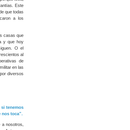
antías. Este
 de que todas
caron a los
as casas que
ja y que hoy
siguen. O el
rescientos al
erativas de
ilitar en las
por diversos
; si tenemos
e nos toca”.
 a nosotros,