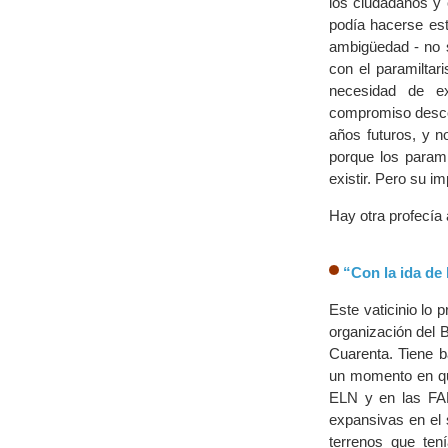
los ciudadanos y 
podía hacerse est
ambigüedad - no s
con el paramiltar
necesidad de ext
compromiso descom
años futuros, y n
porque los parami
existir. Pero su 
Hay otra profecía
“Con la ida de 
Este vaticinio lo
organización del B
Cuarenta. Tiene 
un momento en que
ELN y en las FA
expansivas en el 
terrenos que ten