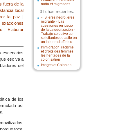
Écoutes de créations
 fuera de la
radio et migrations
stancia local
3 fichas recientes:
por la paz
|
« Si eres negro, eres
migrante » Las
s exacciones
cuestiones en juego
ad
|
Elaborar
de la categorización -
Trabajo colectivo con
solicitantes de asilo en
un taller radiofónico
Immigration, racisme
et droits des femmes:
os escenarios
les héritages de la
que eso va a
colonisation
bladores del
Images et Colonies
ítica de los
formulada así
a.
ovilizados,
 porque toca,