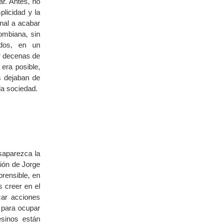
r. Antes, no
plicidad y la
nal a acabar
ombiana, sin
ados, en un
r decenas de
 era posible,
s dejaban de
la sociedad.
saparezca la
ción de Jorge
rensible, en
 creer en el
ar acciones
 para ocupar
esinos están