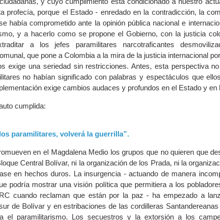
ciudadanas, y cuyo cumplimiento está condicionado a nuestro actua
a profecía, porque el Estado - enredado en la contradicción, la com
e había comprometido ante la opinión pública nacional e internacio
ismo, y a hacerlo como se propone el Gobierno, con la justicia col
raditar a los jefes paramilitares narcotraficantes desmoviliz
unal, que pone a Colombia a la mira de la justicia internacional po
os exige una seriedad sin restricciones. Antes, esta perspectiva no
litares no habían significado con palabras y espectáculos que ello
implementación exige cambios audaces y profundos en el Estado y en 
 auto cumplida:
los paramilitares, volverá la guerrilla”.
 promueven en el Magdalena Medio los grupos que no quieren que de
loque Central Bolívar, ni la organización de los Prada, ni la organiza
base en hechos duros. La insurgencia - actuando de manera incomp
 podría mostrar una visión política que permitiera a los pobladores
RC cuando reclaman que están por la paz - ha empezado a lanz
sur de Bolívar y en estribaciones de las cordilleras Santandereanas
ía el paramilitarismo. Los secuestros y la extorsión a los camp