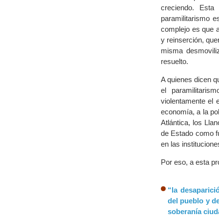
creciendo. Esta
paramilitarismo es
complejo es que a
y reinserción, que
misma desmoviliz
resuelto.
A quienes dicen qu
el paramilitari
violentamente el e
economía, a la po
Atlántica, los Ll
de Estado como fu
en las institucione
Por eso, a esta p
“la desaparici
del pueblo y de
soberanía ciud