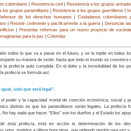
cto colombiano
|
Resistencia civil
|
Resistencia a los grupos armados
a los grupos paramilitares
|
Resistencia a los grupos guerrilleros
|
In
Defensor de los derechos humanos
|
Ciudadanos colombianos 
ano
|
Resistir civilmente y pacíficamente a la guerra
|
Denunciar la
flictos
|
Presentar reformas para un nuevo proyecto de socied
imaginarias para la paz
|
Colombia
ión sobre lo que va a pasar en el futuro, y se la repite en todos l
omparte su manera de sentir, hasta que todo el mundo se convence 
la profecía auto cumplida. En el dolor y la incredulidad de los po
a profecía se formula así:
igual, solo que será legal”.
el poder y la capacidad mortal de coerción económica, social y pol
 único distinto es que los paramilitares serán legales. La profecía 
o. No hay nada que hacer. “Ellos” son los dueños y el Estado los apoy
ir esta profecía, está en acción la determinación de los desm
es unos, metidos a última hora otros, que pidiendo perdón rara vez y