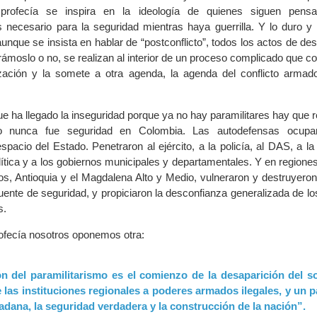
 profecía se inspira en la ideología de quienes siguen pens
 necesario para la seguridad mientras haya guerrilla. Y lo duro y lo
unque se insista en hablar de “postconflicto”, todos los actos de de
rámoslo o no, se realizan al interior de un proceso complicado que co
ación y la somete a otra agenda, la agenda del conflicto armad
e ha llegado la inseguridad porque ya no hay paramilitares hay que r
smo nunca fue seguridad en Colombia. Las autodefensas ocupar
spacio del Estado. Penetraron al ejército, a la policía, al DAS, a la f
lítica y a los gobiernos municipales y departamentales. Y en regione
anos, Antioquia y el Magdalena Alto y Medio, vulneraron y destruyero
ente de seguridad, y propiciaron la desconfianza generalizada de lo
s.
rofecía nosotros oponemos otra:
ón del paramilitarismo es el comienzo de la desaparición del 
 las instituciones regionales a poderes armados ilegales, y un p
adana, la seguridad verdadera y la construcción de la nación”.