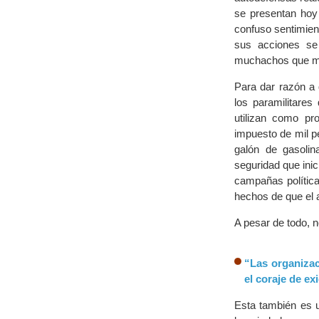
se presentan hoy 
confuso sentimient
sus acciones se
muchachos que ma
Para dar razón a
los paramilitare
utilizan como pro
impuesto de mil pe
galón de gasoli
seguridad que inic
campañas política
hechos de que el a
A pesar de todo, n
“Las organizac
el coraje de ex
Esta también es 