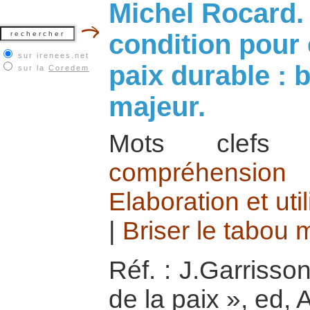
Michel Rocard
condition pour 
sur irenees.net
paix durable : b
sur la
Coredem
majeur.
Mots cle
compréhension
Elaboration et ut
|
Briser le tabou 
Réf. : J.Garrisso
de la paix », ed, 