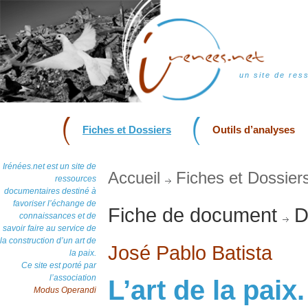
un site de res
Fiches et Dossiers
Outils d’analyses
Irénées.net est un site de
Accueil
Fiches et Dossier
ressources
documentaires destiné à
favoriser l’échange de
Fiche de document
D
connaissances et de
savoir faire au service de
la construction d’un art de
José Pablo Batista
la paix.
Ce site est porté par
l’association
L’art de la pai
Modus Operandi