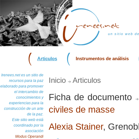
un sitio web d
Articulos
Instrumentos de análisis
Irenees.net es un sitio de
Inicio
Articulos
recursos para la paz
elaborado para promover
el intercambio de
Ficha de documento
conocimientos y
experiencias para la
civiles de masse
construcción de un arte
de la paz.
Este sitio web está
Alexia Stainer
, Grenobl
coordinado por la
asociación
Modus Operandi