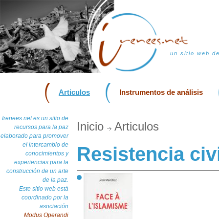
un sitio web d
Articulos
Instrumentos de análisis
Irenees.net es un sitio de
Inicio
Articulos
recursos para la paz
elaborado para promover
el intercambio de
Resistencia civi
conocimientos y
experiencias para la
construcción de un arte
de la paz.
Este sitio web está
coordinado por la
asociación
Modus Operandi