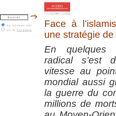
Face à l’islam
en irenees.net
en la
Coredem
une stratégie de
En quelques a
radical s’est
vitesse au poin
mondial aussi g
la guerre du co
millions de morts
au Moyen-Orient