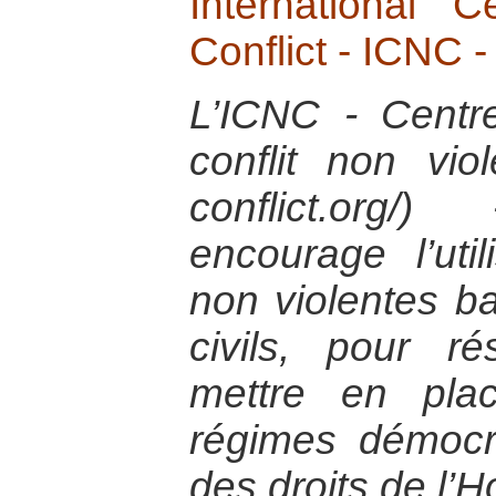
International 
Conflict - ICNC 
L’ICNC - Centre
conflit non vio
conflict.org
encourage l’util
non violentes ba
civils, pour ré
mettre en pla
régimes démocr
des droits de l