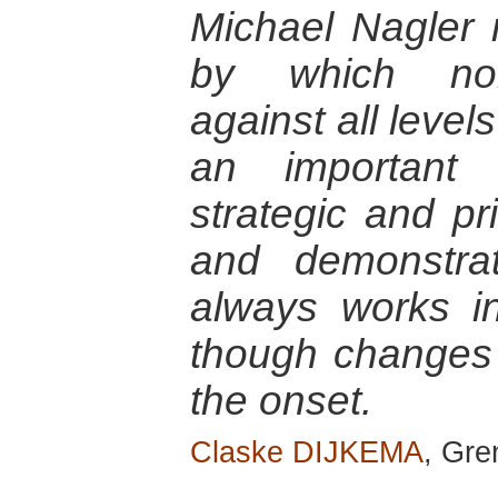
Michael Nagler r
by which nonv
against all level
an important 
strategic and pr
and demonstra
always works i
though changes
the onset.
Claske DIJKEMA
, Gre