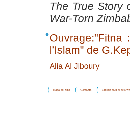
The True Story o
War-Torn Zimba
Ouvrage:"Fitna 
l’Islam" de G.Kep
Alia Al Jiboury
Mapa del sitio
Contacto
Escribir para el sitio w