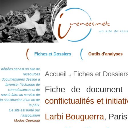
un site de res
Fiches et Dossiers
Outils d’analyses
Irénées.net est un site de
Accueil
Fiches et Dossier
ressources
documentaires destiné à
favoriser l’échange de
Fiche de documen
connaissances et de
savoir faire au service de
conflictualités et initia
la construction d’un art de
la paix.
Ce site est porté par
Larbi Bouguerra
, Pari
l’association
Modus Operandi