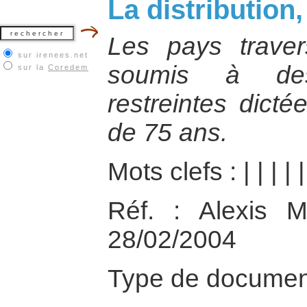
La distribution,
Les pays traver
sur irenees.net
soumis à des 
sur la
Coredem
restreintes dicté
de 75 ans.
Mots clefs :
|
|
|
|
Réf. : Alexis Mas
28/02/2004
Type de documen