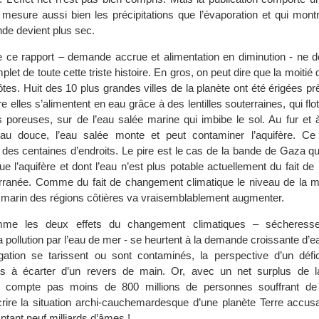
mesure aussi bien les précipitations que l’évaporation et qui mont
nde devient plus sec.
ce rapport – demande accrue et alimentation en diminution - ne 
et de toute cette triste histoire. En gros, on peut dire que la moitié 
tes. Huit des 10 plus grandes villes de la planète ont été érigées pr
 elles s’alimentent en eau grâce à des lentilles souterraines, qui flott
s poreuses, sur de l’eau salée marine qui imbibe le sol. Au fur et
l’eau douce, l’eau salée monte et peut contaminer l’aquifère. 
 des centaines d’endroits. Le pire est le cas de la bande de Gaza q
e l’aquifère et dont l’eau n’est plus potable actuellement du fait de l
erranée. Comme du fait de changement climatique le niveau de la m
el marin des régions côtières va vraisemblablement augmenter.
omme les deux effets du changement climatiques – sécheresse
a pollution par l’eau de mer - se heurtent à la demande croissante d
igation se tarissent ou sont contaminés, la perspective d’un défic
as à écarter d’un revers de main. Or, avec un net surplus de l
e compte pas moins de 800 millions de personnes souffrant de 
rire la situation archi-cauchemardesque d’une planète Terre accusan
ptant neuf milliards d’âmes !