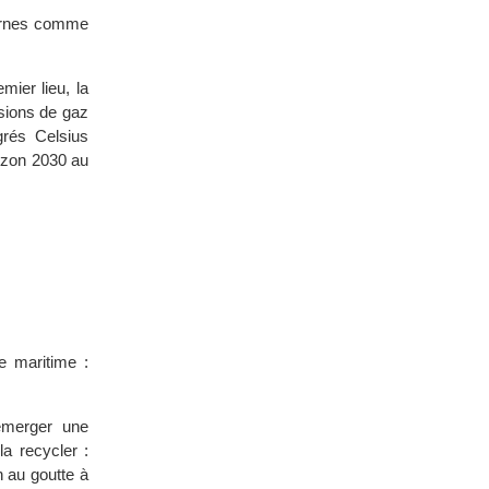
ternes comme
mier lieu, la
ssions de gaz
grés Celsius
izon 2030 au
e maritime :
 émerger une
la recycler :
n au goutte à