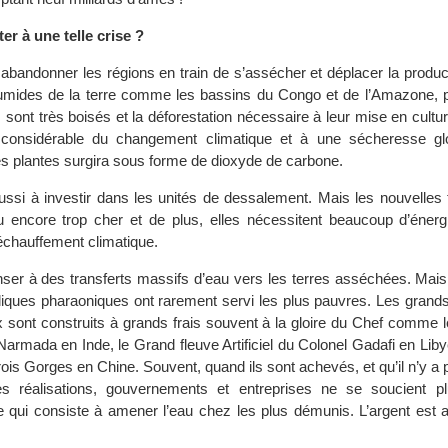
r à une telle crise ?
abandonner les régions en train de s’assécher et déplacer la produc
humides de la terre comme les bassins du Congo et de l’Amazone, 
sont très boisés et la déforestation nécessaire à leur mise en cultu
 considérable du changement climatique et à une sécheresse gl
es plantes surgira sous forme de dioxyde de carbone.
ssi à investir dans les unités de dessalement. Mais les nouvelles 
u encore trop cher et de plus, elles nécessitent beaucoup d’énerg
échauffement climatique.
ser à des transferts massifs d’eau vers les terres asséchées. Mais,
uliques pharaoniques ont rarement servi les plus pauvres. Les grand
 sont construits à grands frais souvent à la gloire du Chef comme l
Narmada en Inde, le Grand fleuve Artificiel du Colonel Gadafi en Liby
s Gorges en Chine. Souvent, quand ils sont achevés, et qu’il n’y a p
s réalisations, gouvernements et entreprises ne se soucient p
qui consiste à amener l’eau chez les plus démunis. L’argent est a