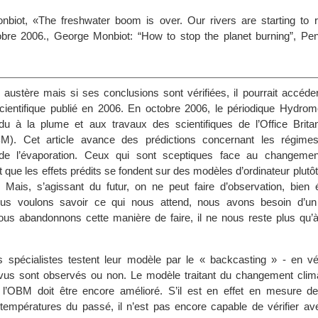
nbiot, «The freshwater boom is over. Our rivers are starting to 
obre 2006., George Monbiot: “How to stop the planet burning”, Pe
te austère mais si ses conclusions sont vérifiées, il pourrait accéd
scientifique publié en 2006. En octobre 2006, le périodique Hydrom
 du à la plume et aux travaux des scientifiques de l’Office Brita
M). Cet article avance des prédictions concernant les régimes
t de l’évaporation. Ceux qui sont sceptiques face au changemen
 que les effets prédits se fondent sur des modèles d’ordinateur plutô
. Mais, s’agissant du futur, on ne peut faire d’observation, bien
ous voulons savoir ce qui nous attend, nous avons besoin d’un
us abandonnons cette manière de faire, il ne nous reste plus qu’à 
 spécialistes testent leur modèle par le « backcasting » - en véri
us sont observés ou non. Le modèle traitant du changement clima
 l’OBM doit être encore amélioré. S’il est en effet en mesure de
températures du passé, il n’est pas encore capable de vérifier ave