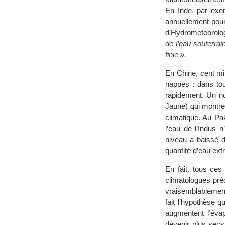
En Inde, par exe
annuellement pour 
d’Hydrometeorolo
de l’eau souterrai
finie ».
En Chine, cent mi
nappes : dans tou
rapidement. Un no
Jaune) qui montre
climatique. Au Pak
l’eau de l’Indus n
niveau a baissé d
quantité d’eau ext
En fait, tous ces
climatologues pré
vraisemblablement
fait l’hypothèse q
augmentent l’éva
devenir plus secs