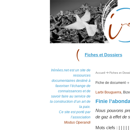
Fiches et Dossiers
Irénées.net est un site de
Accueil
Fiches et Dossi
ressources
documentaires destiné à
Fiche de document
favoriser l’échange de
connaissances et de
Larbi Bouguerra
, Biz
savoir faire au service de
Finie l’abond
la construction d’un art de
la paix.
Nous pouvons préve
Ce site est porté par
de gaz à effet de s
l’association
Modus Operandi
Mots clefs :
|
|
|
|
|