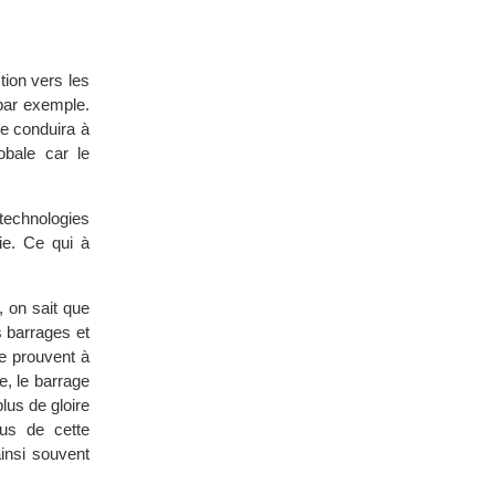
tion vers les
par exemple.
re conduira à
obale car le
technologies
ie. Ce qui à
 on sait que
s barrages et
e prouvent à
e, le barrage
lus de gloire
lus de cette
insi souvent