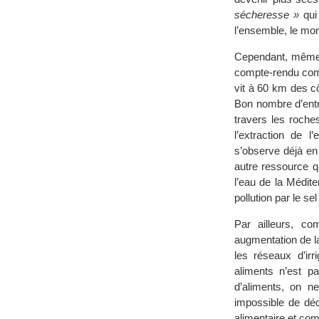
sécheresse »
qui 
l’ensemble, le mo
Cependant, même 
compte-rendu compl
vit à 60 km des cô
Bon nombre d’entre
travers les roche
l’extraction de 
s’observe déjà en
autre ressource qu
l’eau de la Médit
pollution par le s
Par ailleurs, c
augmentation de l
les réseaux d’irr
aliments n’est p
d’aliments, on n
impossible de déc
alimentaire et com