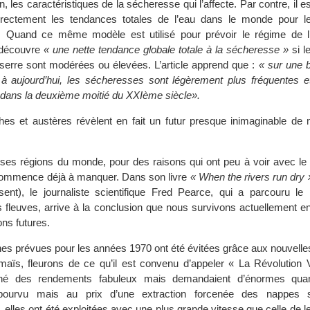
, les caractéristiques de la sécheresse qui l’affecte. Par contre, il 
rrectement les tendances totales de l’eau dans le monde pour l
. Quand ce même modèle est utilisé pour prévoir le régime de l
 découvre
« une nette tendance globale totale à la sécheresse »
si l
 serre sont modérées ou élevées. L’article apprend que :
« sur une b
à aujourd’hui, les sécheresses sont légèrement plus fréquentes e
 dans la deuxième moitié du XXIème siècle».
s et austères révèlent en fait un futur presque inimaginable de 
es régions du monde, pour des raisons qui ont peu à voir avec l
 commence déjà à manquer. Dans son livre
« When the rivers run dry 
sent), le journaliste scientifique Fred Pearce, qui a parcouru l
es fleuves, arrive à la conclusion que nous survivons actuellement 
ons futures.
es prévues pour les années 1970 ont été évitées grâce aux nouvelles
 maïs, fleurons de ce qu’il est convenu d’appeler « La Révolution 
nné des rendements fabuleux mais demandaient d’énormes quant
a pourvu mais au prix d’une extraction forcenée des nappes so
elles ont été exploitées avec une plus grande vitesse que celle de l