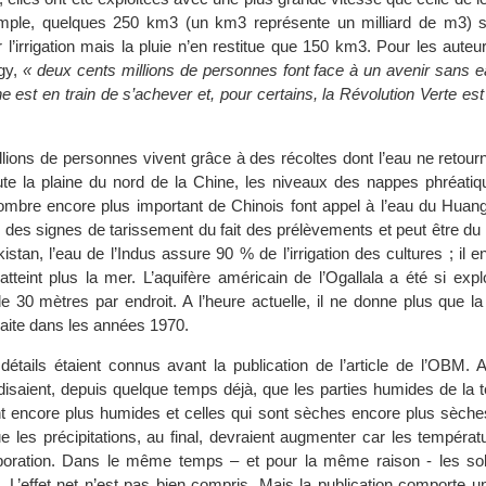
mple, quelques 250 km3 (un km3 représente un milliard de m3) 
l’irrigation mais la pluie n’en restitue que 150 km3. Pour les auteurs
gy,
« deux cents millions de personnes font face à un avenir sans 
ne est en train de s’achever et, pour certains, la Révolution Verte est 
llions de personnes vivent grâce à des récoltes dont l’eau ne retou
te la plaine du nord de la Chine, les niveaux des nappes phréatiq
mbre encore plus important de Chinois font appel à l’eau du Huan
 des signes de tarissement du fait des prélèvements et peut être d
istan, l’eau de l’Indus assure 90 % de l’irrigation des cultures ; il e
’atteint plus la mer. L’aquifère américain de l’Ogallala a été si exp
e 30 mètres par endroit. A l’heure actuelle, il ne donne plus que la
raite dans les années 1970.
 détails étaient connus avant la publication de l’article de l’OBM. 
disaient, depuis quelque temps déjà, que les parties humides de la t
 encore plus humides et celles qui sont sèches encore plus sèches,
ue les précipitations, au final, devraient augmenter car les tempéra
poration. Dans le même temps – et pour la même raison - les sol
. L’effet net n’est pas bien compris. Mais la publication comporte 