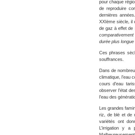
pour chaque région
de reproduire co
dernières années
XXIème siècle, il
de gaz à effet de
comparativement 
durée plus longue
Ces phrases sèche
souffrances.
Dans de nombreus
climatique, l’eau
cours d’eau taris
observer l’état d
l’eau des générati
Les grandes famin
riz, de blé et de
variétés ont do
L’irrigation y 
Malheureusement, 