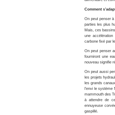
Comment s’adapte
On peut penser à 
parties les plus 
Mais, ces bassins 
une accélération
carbone fixé par l
On peut penser au
fourniront une ea
nouveau signifie r
On peut aussi pen
les projets hydra
les grands canaux
l’envi le système 
mammouth des Troi
à attendre de ce
ennuyeuse corvée 
gaspillé.