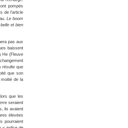
sont pompés
 de l’article
eau. Le boom
belle et bien
rnera pas aux
ues baissent
g He (Fleuve
u changement
n résulte que
loité que son
 moitié de la
Alors que les
erre seraient
 ils avaient
tures élevées
s pourraient
un
« indice de