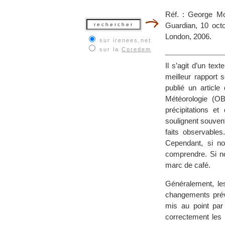
Réf. : George Mo
Guardian, 10 oct
London, 2006.
sur irenees.net
sur la
Coredem
Il s’agit d’un tex
meilleur rapport 
publié un article
Météorologie (OB
précipitations e
soulignent souvent
faits observables
Cependant, si n
comprendre. Si no
marc de café.
Généralement, les
changements prév
mis au point par
correctement les 