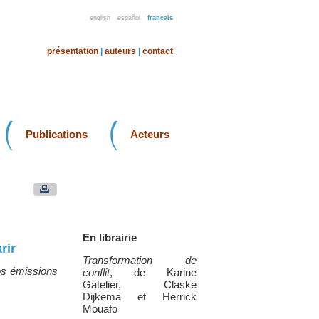
english
español
français
présentation
|
auteurs
|
contact
Publications
Acteurs
En librairie
rir
Transformation de
nos émissions
conflit
, de Karine
Gatelier, Claske
Dijkema et Herrick
Mouafo