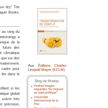
run dry” The
nguin Books,
er au rang du
eteorology a
nnique de la
 futurs des
t climatique
t que sur des
 évidemment.
Aux
Éditions Charles
 cadre pour
Léopold Mayer (ECLM)
lire dans le
Blog de Modop
Festival Images
fiant si les
migrantes "Du migrant
au sujet politique"
tique global
Universitat
 suivre très
Internacional de la
c précision,
Pau