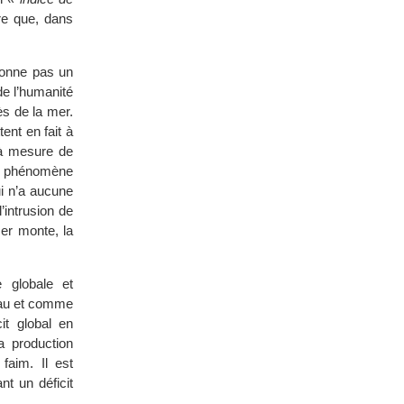
re que, dans
donne pas un
de l’humanité
ès de la mer.
ent en fait à
 à mesure de
Ce phénomène
ui n’a aucune
’intrusion de
er monte, la
 globale et
’eau et comme
it global en
a production
faim. Il est
t un déficit