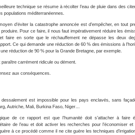
meilleure technique se résume à récolter l’eau de pluie dans des ci
t les populations méditerranéennes.
 moyen d’éviter la catastrophe annoncée est d’empêcher, en tout pre
produire. Pour ce faire, il nous faut impérativement réduire les émi
 et faire en sorte que le réchauffement ne dépasse les deux de
port. Ce qui demande une réduction de 60 % des émissions à l’hor
it une réduction de 90 % pour la Grande Bretagne, par exemple.
t paraître carrément ridicule ou dément.
, pensez aux conséquences.
 dessalement est impossible pour les pays enclavés, sans façad
g, Autriche, Mali, Burkina Faso, Niger…
gique de ce rapport est que l’humanité doit s’attacher à faire
taire de l’eau et doit activer les recherches pour l’économiser et 
 guère à ce procédé comme il ne cite guère les techniques d’irrigatio