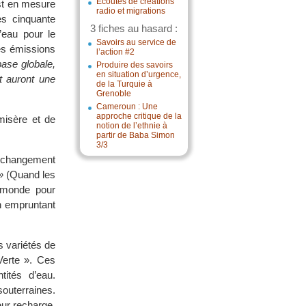
Écoutes de créations
est en mesure
radio et migrations
es cinquante
3 fiches au hasard :
’eau pour le
Savoirs au service de
es émissions
l’action #2
ase globale,
Produire des savoirs
en situation d’urgence,
t auront une
de la Turquie à
Grenoble
Cameroun : Une
approche critique de la
misère et de
notion de l’ethnie à
partir de Baba Simon
3/3
e changement
»
(Quand les
e monde pour
en empruntant
 variétés de
Verte ». Ces
ités d’eau.
uterraines.
eur recharge.