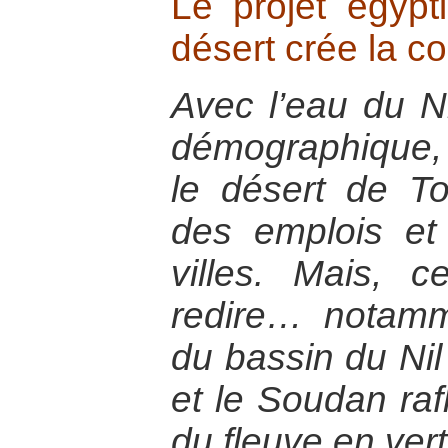
Le projet égypti
désert crée la c
Avec l’eau du N
démographique, l
le désert de T
des emplois et
villes. Mais, c
redire… notamm
du bassin du Nil
et le Soudan rafl
du fleuve en vert