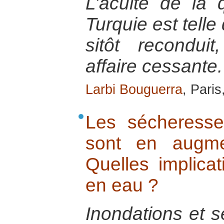
L’acuité de la 
Turquie est tell
sitôt recondui
affaire cessante.
Larbi Bouguerra
, Pari
Les sécheresse
sont en augme
Quelles implicat
en eau ?
Inondations et 