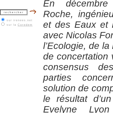
En décembre 2
Roche, ingénie
sur irenees.net
et des Eaux et 
sur la
Coredem
avec Nicolas Forr
l’Ecologie, de la
de concertation 
consensus des
parties conce
solution de comp
le résultat d’u
Evelyne Lyon 