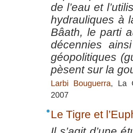
de l’eau et l’util
hydrauliques à l
Bâath, le parti 
décennies ainsi
géopolitiques (g
pèsent sur la go
Larbi Bouguerra
, La 
2007
Le Tigre et l’Eup
Il s’agit d’une é