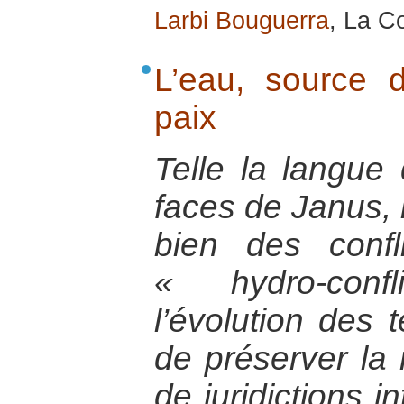
Larbi Bouguerra
, La Co
L’eau, source d
paix
Telle la langue
faces de Janus, l
bien des conf
« hydro-conf
l’évolution des 
de préserver la r
de juridictions i