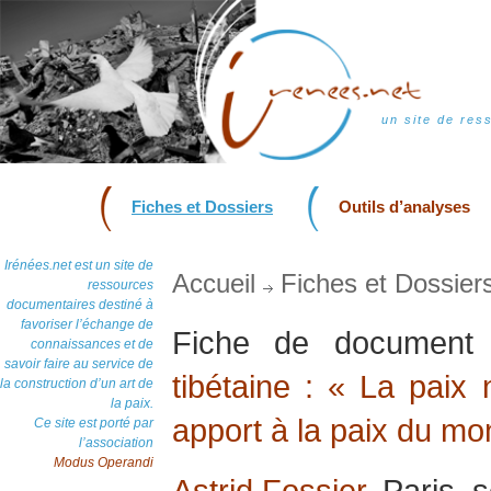
un site de res
Fiches et Dossiers
Outils d’analyses
Irénées.net est un site de
Accueil
Fiches et Dossier
ressources
documentaires destiné à
favoriser l’échange de
Fiche de documen
connaissances et de
savoir faire au service de
tibétaine : « La paix
la construction d’un art de
la paix.
apport à la paix du m
Ce site est porté par
l’association
Modus Operandi
Astrid Fossier
, Paris,