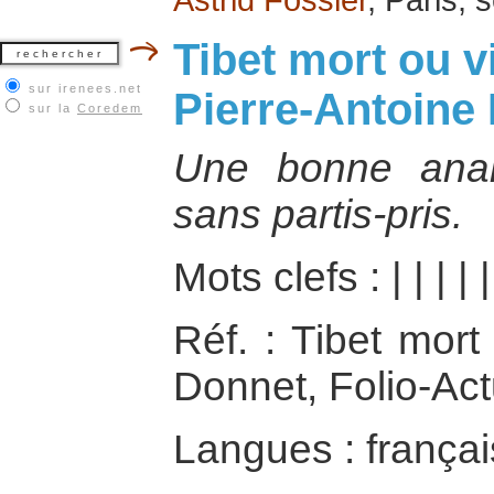
Tibet mort ou 
sur irenees.net
Pierre-Antoine
sur la
Coredem
Une bonne analy
sans partis-pris.
Mots clefs :
|
|
|
|
Réf. : Tibet mort
Donnet, Folio-Act
Langues : françai