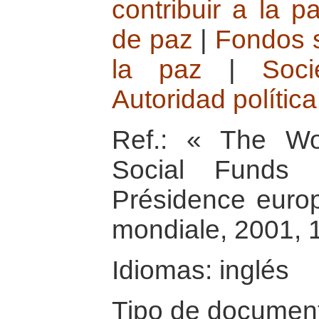
contribuir a la p
de paz
|
Fondos s
la paz
|
Soci
Autoridad política
Ref.: « The W
Social Funds 
Présidence euro
mondiale, 2001, 
Idiomas: inglés
Tipo de document