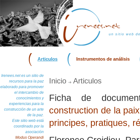
un sitio web d
Articulos
Instrumentos de análisis
Irenees.net es un sitio de
Inicio
Articulos
recursos para la paz
elaborado para promover
el intercambio de
Ficha de docume
conocimientos y
experiencias para la
construction de la pai
construcción de un arte
de la paz.
principes, pratiques, r
Este sitio web está
coordinado por la
asociación
Florence Croidieu, Par
Modus Operandi