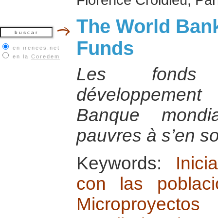
The World Bank
Funds
en irenees.net
en la
Coredem
Les fonds 
développement
Banque mondia
pauvres à s’en sor
Keywords:
Inici
con las poblac
Microproyecto