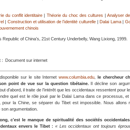
ie du conflit identitaire
|
Théorie du choc des cultures
|
Analyser de
rel
|
Construction et utilisation de l'identité culturelle
|
Dalai Lama
|
Go
uvernement chinois
s Republic of China’s, 21st Century Underbelly, Wang Lixiong, 1999.
 : Document sur internet
disponible sur le site Internet
www.columbia.edu
,
le chercheur c
on point de vue sur la question tibétaine.
Il décline son argum
out d’abord, il traite de l’intérêt que les occidentaux ressentent pour le 
dre quel est le rôle joué par le Dalaï Lama dans ce processus, et e
, pour la Chine, se séparer du Tibet est impossible. Nous allons 
 son argumentation.
ng, c’est le manque de spiritualité des sociétés occidentales
cidentaux envers le Tibet :
« Les occidentaux ont toujours éprouv