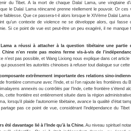
avenir du Tibet. A la mort de chaque Dalaï Lama, une vingtaine d
que le Dalaï Lama réincarné prenne réellement le pouvoir. Or ces 
e faiblesse. Que ce passera-t-il alors lorsque le XIVème Dalaï Lama 
int qu’un contexte de violence ne se développe alors, qui fasse 
nie. Si ce point de vue est peut-être un peu exagéré, il ne manque 
 Lama a réussi à attacher à la question tibétaine une partie 
la Chine n’en reste pas moins ferme vis-à-vis de l’indépendan
 n’est pas possible, et Wang Lixiong nous explique dans cet article 
 qui poussent les autorités chinoises à refuser tout dialogue sur cette
 composante extrêmement importante des relations sino-indienn
e frontière commune avec l’Inde, et si l’on rajoute les frontières du 
 himalayens annexés ou contrôlés par l’Inde, cette frontière s’étend al
s, cette frontière est entièrement située dans la région administrativ
ma, lorsqu’il plaide l’autonomie tibétaine, avance la qualité d’état tam
 partage pas ce point de vue, considérant l’indépendance du Tib
rs été davantage lié à l’Inde qu’à la Chine.
Au niveau spirituel not