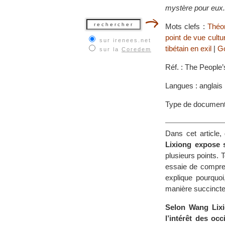
mystère pour eux.
Mots clefs :
Théor
point de vue cultu
sur irenees.net
tibétain en exil
|
Go
sur la
Coredem
Réf. : The People’
Langues : anglais
Type de document
Dans cet article, 
Lixiong expose s
plusieurs points. T
essaie de compren
explique pourquoi
manière succincte
Selon Wang Lixio
l’intérêt des oc