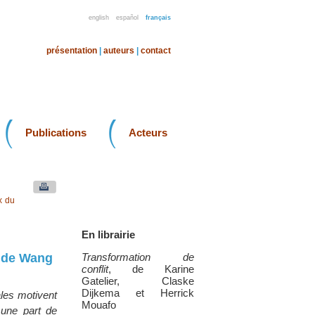
english
español
français
présentation
|
auteurs
|
contact
Publications
Acteurs
x du
En librairie
e de Wang
Transformation de
conflit
, de Karine
Gatelier, Claske
Dijkema et Herrick
ales motivent
Mouafo
 une part de