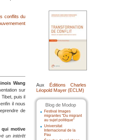
s conflits du
uvernement
hinois Wang
Aux
Éditions Charles
entation sur
Léopold Mayer (ECLM)
Tibet, puis il
nfin il nous
Blog de Modop
reprendre de
Festival Images
migrantes "Du migrant
au sujet politique"
Universitat
 qui motive
Internacional de la
Pau
é un intérêt