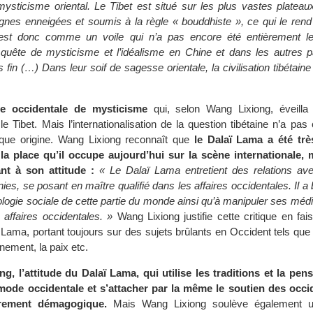
mysticisme oriental. Le Tibet est situé sur les plus vastes platea
nes enneigées et soumis à la règle « bouddhiste », ce qui le rend
est donc comme un voile qui n’a pas encore été entièrement le
 quête de mysticisme et l’idéalisme en Chine et dans les autres p
 fin (…) Dans leur soif de sagesse orientale, la civilisation tibétaine 
te occidentale de mysticisme
qui, selon Wang Lixiong, éveilla l
e Tibet. Mais l’internationalisation de la question tibétaine n’a pas 
que origine. Wang Lixiong reconnaît que
le Dalaï Lama a été trè
la place qu’il occupe aujourd’hui sur la scène internationale, m
ant à son attitude :
« Le Dalaï Lama entretient des relations ave
es, se posant en maître qualifié dans les affaires occidentales. Il a 
ologie sociale de cette partie du monde ainsi qu’à manipuler ses médi
 affaires occidentales. »
Wang Lixiong justifie cette critique en fai
Lama, portant toujours sur des sujets brûlants en Occident tels que 
nement, la paix etc.
, l’attitude du Dalaï Lama, qui utilise les traditions et la pens
mode occidentale et s’attacher par la même le soutien des occi
urement démagogique.
Mais Wang Lixiong soulève également u