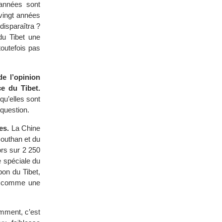
’années sont
vingt années
disparaîtra ?
du Tibet une
toutefois pas
de l’opinion
ce du Tibet.
qu’elles sont
 question.
es.
La Chine
Bouthan et du
ors sur 2 250
e spéciale du
pon du Tibet,
et comme une
amment, c’est