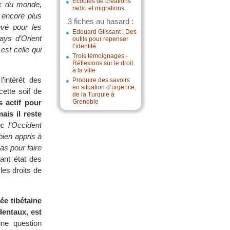
Écoutes de créations
ux du monde,
radio et migrations
 encore plus
3 fiches au hasard :
vé pour les
Edouard Glissant : Des
ays d’Orient
outils pour repenser
l’identité
est celle qui
Trois témoignages -
Réflexions sur le droit
à la ville
’intérêt des
Produire des savoirs
en situation d’urgence,
cette soif de
de la Turquie à
s actif pour
Grenoble
ais il reste
c l’Occident
bien appris à
as pour faire
sant état des
les droits de
ée tibétaine
dentaux, est
ne question