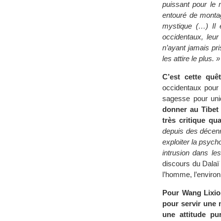
puissant pour le 
entouré de montag
mystique (…) Il 
occidentaux, leur
n’ayant jamais pris
les attire le plus. »
C’est cette quê
occidentaux pour l
sagesse pour uni
donner au Tibet 
très critique qu
depuis des décenni
exploiter la psych
intrusion dans les
discours du Dalaï 
l’homme, l’environ
Pour Wang Lixiong
pour servir une 
une attitude p