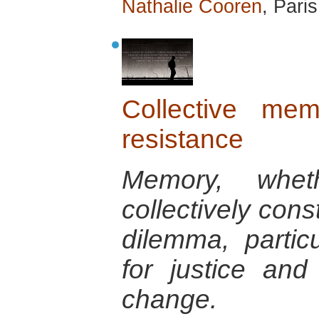
Nathalie Cooren
, Pari
Collective me
resistance
Memory, wheth
collectively con
dilemma, particu
for justice and
change.