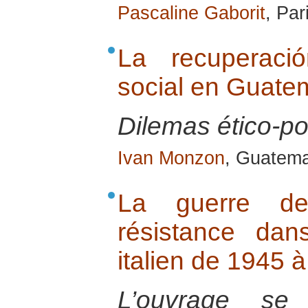
Pascaline Gaborit
, Par
La recuperaci
social en Guate
Dilemas ético-pol
Ivan Monzon
, Guatema
La guerre d
résistance dan
italien de 1945 à
L’ouvrage se