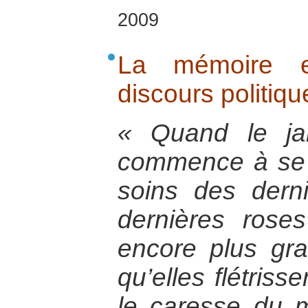
2009
La mémoire et
discours politiqu
« Quand le ja
commence à se 
soins des dern
dernières rose
encore plus gr
qu’elles flétrisse
le caresse du m