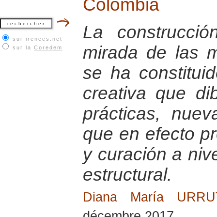
Colombia
La construcci
sur irenees.net
mirada de las 
sur la
Coredem
se ha constitu
creativa que di
prácticas, nuev
que en efecto p
y curación a nive
estructural.
Diana María URR
décembre 2017