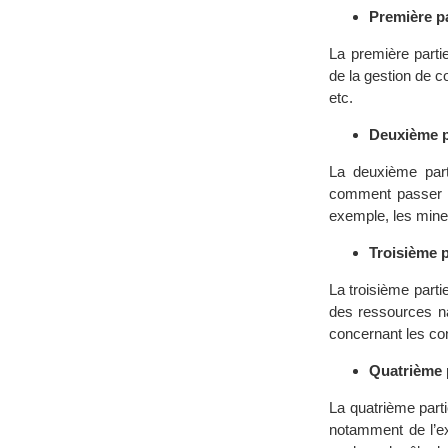
Première pa
La première parti
de la gestion de c
etc.
Deuxième pa
La deuxième part
comment passer de
exemple, les mines
Troisième p
La troisième parti
des ressources na
concernant les conf
Quatrième p
La quatrième parti
notamment de l’ex