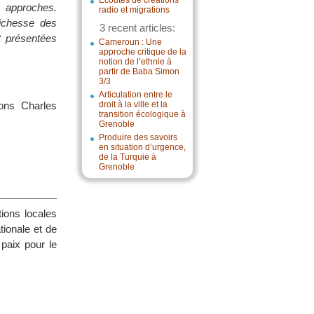
Écoutes de créations
s approches.
radio et migrations
richesse des
3 recent articles:
t présentées
Cameroun : Une
approche critique de la
notion de l’ethnie à
partir de Baba Simon
3/3
Articulation entre le
ons Charles
droit à la ville et la
transition écologique à
Grenoble
Produire des savoirs
en situation d’urgence,
de la Turquie à
Grenoble
ions locales
tionale et de
paix pour le