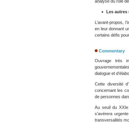
analyse du rôle de
Les autres 
L’avant-propos, l’
en leur donnant u
certains défis pour
Commentary
Ouvrage très in
gouvernementale
dialogue et d’éla
Cette diversité d
concernant les con
de personnes dans
Au seuil du XXIe 
s’avérera urgente
transversalités mo