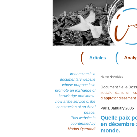
Articles
Analyt
Irenees.net is a
Home
Articles
documentary website
whose purpose is to
Document file
Dossi
promote an exchange of
sociale dans un co
knowledge and know-
d’approfondissement d
how at the service of the
construction of an Art of
Paris, January 2005
peace.
Quelle paix p
This website is
en décembre 2
coordinated by
Modus Operandi
monde.