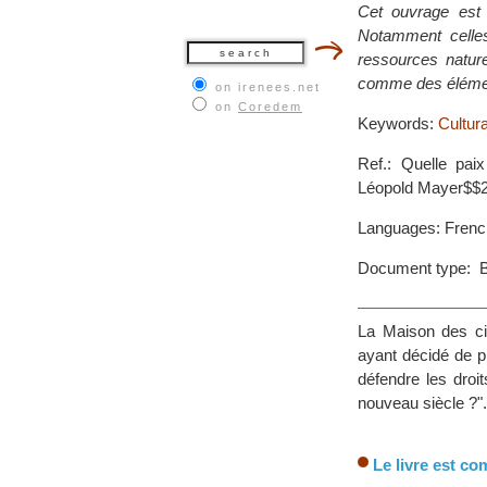
Cet ouvrage est 
Notamment celles 
ressources natur
comme des élément
on irenees.net
on
Coredem
Keywords:
Cultur
Ref.: Quelle pa
Léopold Mayer$$
Languages: Frenc
Document type: 
La Maison des cit
ayant décidé de p
défendre les droi
nouveau siècle ?".
Le livre est co