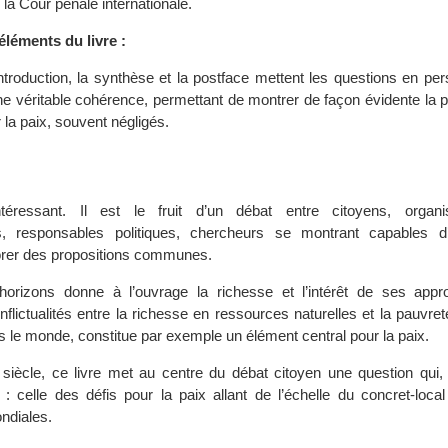
 la Cour pénale internationale.
éléments du livre :
introduction, la synthèse et la postface mettent les questions en per
ne véritable cohérence, permettant de montrer de façon évidente la 
 la paix, souvent négligés.
téressant. Il est le fruit d’un débat entre citoyens, organi
s, responsables politiques, chercheurs se montrant capables d
borer des propositions communes.
’horizons donne à l’ouvrage la richesse et l’intérêt de ses appr
flictualités entre la richesse en ressources naturelles et la pauvret
 le monde, constitue par exemple un élément central pour la paix.
siècle, ce livre met au centre du débat citoyen une question qui, p
 : celle des défis pour la paix allant de l’échelle du concret-loca
ndiales.