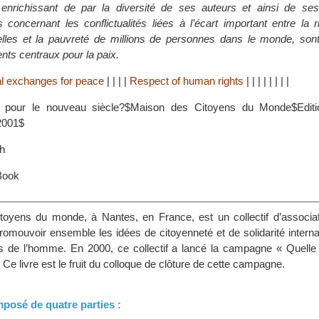
enrichissant de par la diversité de ses auteurs et ainsi de se
concernant les conflictualités liées à l’écart important entre la 
elles et la pauvreté de millions de personnes dans le monde, son
s centraux pour la paix.
al exchanges for peace
|
|
|
|
Respect of human rights
|
|
|
|
|
|
|
|
ix pour le nouveau siècle?$Maison des Citoyens du Monde$Editi
2001$
h
Book
oyens du monde, à Nantes, en France, est un collectif d’associat
romouvoir ensemble les idées de citoyenneté et de solidarité interna
ts de l’homme. En 2000, ce collectif a lancé la campagne « Quelle 
 Ce livre est le fruit du colloque de clôture de cette campagne.
mposé de quatre parties :