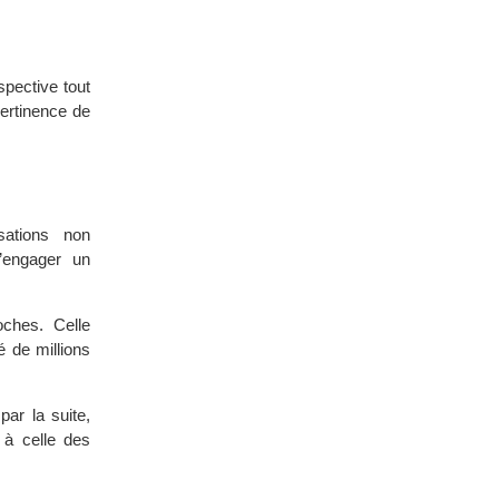
spective tout
pertinence de
sations non
’engager un
oches. Celle
é de millions
ar la suite,
l à celle des