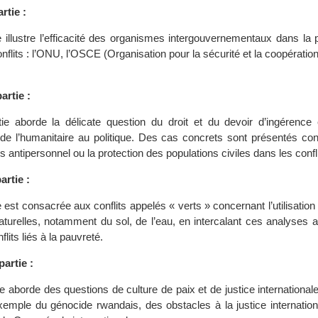
rtie :
e illustre l’efficacité des organismes intergouvernementaux dans la 
onflits : l’ONU, l’OSCE (Organisation pour la sécurité et la coopératio
rtie :
ie aborde la délicate question du droit et du devoir d’ingérence
 l’humanitaire au politique. Des cas concrets sont présentés con
 antipersonnel ou la protection des populations civiles dans les confl
artie :
e est consacrée aux conflits appelés « verts » concernant l’utilisation 
turelles, notamment du sol, de l’eau, en intercalant ces analyses a
lits liés à la pauvreté.
artie :
e aborde des questions de culture de paix et de justice internationale,
emple du génocide rwandais, des obstacles à la justice internation