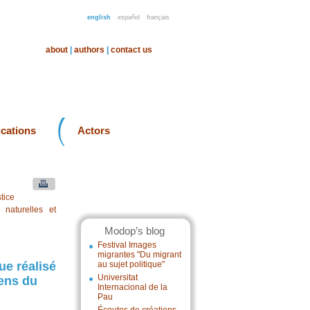
english
español
français
about
|
authors
|
contact us
ications
Actors
tice
naturelles et
Modop’s blog
Festival Images
migrantes "Du migrant
ue réalisé
au sujet politique"
Universitat
yens du
Internacional de la
Pau