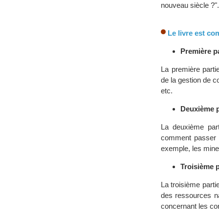
nouveau siècle ?".
Le livre est co
Première pa
La première parti
de la gestion de c
etc.
Deuxième pa
La deuxième part
comment passer de
exemple, les mines
Troisième p
La troisième parti
des ressources na
concernant les conf