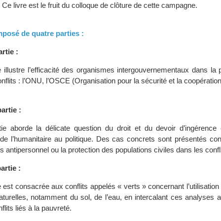
 Ce livre est le fruit du colloque de clôture de cette campagne.
mposé de quatre parties :
rtie :
e illustre l’efficacité des organismes intergouvernementaux dans la 
onflits : l’ONU, l’OSCE (Organisation pour la sécurité et la coopératio
rtie :
ie aborde la délicate question du droit et du devoir d’ingérence
 l’humanitaire au politique. Des cas concrets sont présentés con
 antipersonnel ou la protection des populations civiles dans les confl
artie :
e est consacrée aux conflits appelés « verts » concernant l’utilisation 
turelles, notamment du sol, de l’eau, en intercalant ces analyses a
lits liés à la pauvreté.