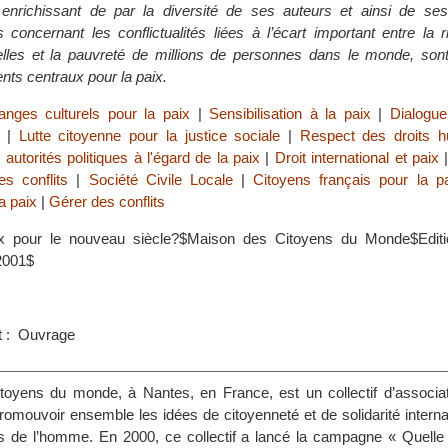
enrichissant de par la diversité de ses auteurs et ainsi de se
concernant les conflictualités liées à l’écart important entre la 
elles et la pauvreté de millions de personnes dans le monde, son
s centraux pour la paix.
nges culturels pour la paix
|
Sensibilisation à la paix
|
Dialogue
|
Lutte citoyenne pour la justice sociale
|
Respect des droits 
 autorités politiques à l'égard de la paix
|
Droit international et paix
s conflits
|
Société Civile Locale
|
Citoyens français pour la p
a paix
|
Gérer des conflits
ix pour le nouveau siècle?$Maison des Citoyens du Monde$Editi
2001$
s
t : Ouvrage
oyens du monde, à Nantes, en France, est un collectif d’associat
romouvoir ensemble les idées de citoyenneté et de solidarité interna
ts de l’homme. En 2000, ce collectif a lancé la campagne « Quelle 