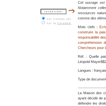
Cet ouvrage est 
Notamment celles 
ressources natur
comme des élément
sur irenees.net
sur la
Coredem
Mots clefs :
Echa
construire la paix
responsabilité des
compréhension de
Chercheurs pour l
Réf. : Quelle pa
Léopold Mayer$$
Langues : françai
Type de documen
La Maison des cit
ayant décidé de p
défendre les droi