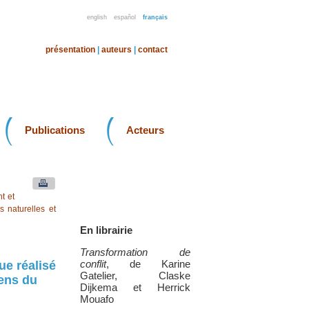
english
español
français
présentation
|
auteurs
|
contact
Publications
Acteurs
t et
 naturelles et
En librairie
Transformation de
conflit
, de Karine
ue réalisé
Gatelier, Claske
yens du
Dijkema et Herrick
Mouafo