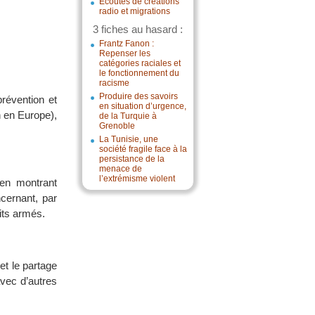
Écoutes de créations
radio et migrations
3 fiches au hasard :
Frantz Fanon :
Repenser les
catégories raciales et
le fonctionnement du
racisme
Produire des savoirs
prévention et
en situation d’urgence,
n en Europe),
de la Turquie à
Grenoble
La Tunisie, une
société fragile face à la
persistance de la
menace de
l’extrémisme violent
 en montrant
cernant, par
its armés.
et le partage
vec d’autres