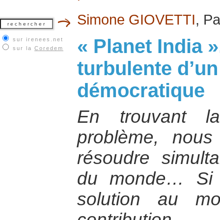
Simone GIOVETTI
, Pa
« Planet India »
sur irenees.net
sur la
Coredem
turbulente d’un
démocratique
En trouvant l
problème, nous
résoudre simult
du monde… Si l’
solution au m
contribution 