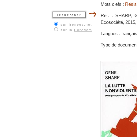
Mots clefs :
Résis
Réf. : SHARP, Ge
Ecosociété, 2015,
sur irenees.net
sur la
Coredem
Langues : françai
Type de documen