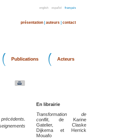
english
español
français
présentation
|
auteurs
|
contact
Publications
Acteurs
En librairie
Transformation de
 précédents.
conflit
, de Karine
Gatelier, Claske
enseignements
Dijkema et Herrick
Mouafo