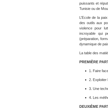
puissants et répu
Tunisie ou de Mou
L’Ecole de la paix
des outils aux po
violence pour lut
incroyable qui p
(préparation, forma
dynamique de paix
La table des matiè
PREMIÈRE PARTIE 
1. Faire fac
2. Exploiter
3. Une techn
4. Les méth
DEUXIÈME PARTIE