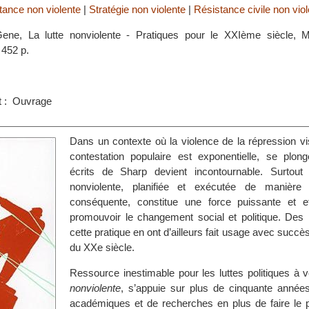
tance non violente
|
Stratégie non violente
|
Résistance civile non vio
ne, La lutte nonviolente - Pratiques pour le XXIème siècle, M
 452 p.
s
t : Ouvrage
Dans un contexte où la violence de la répression vis
contestation populaire est exponentielle, se plon
écrits de Sharp devient incontournable. Surtout 
nonviolente, planifiée et exécutée de manière r
conséquente, constitue une force puissante et e
promouvoir le changement social et politique. Des 
cette pratique en ont d’ailleurs fait usage avec succè
du XXe siècle.
Ressource inestimable pour les luttes politiques à v
nonviolente
, s’appuie sur plus de cinquante année
académiques et de recherches en plus de faire le p