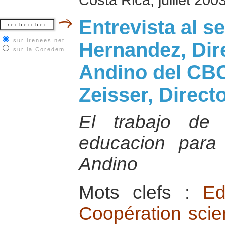
Entrevista al 
sur irenees.net
Hernandez, Dir
sur la
Coredem
Andino del CBC
Zeisser, Direct
El trabajo de 
educacion para
Andino
Mots clefs :
Ed
Coopération scien