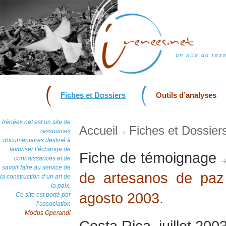
un site de res
Fiches et Dossiers
Outils d’analyses
Irénées.net est un site de
Accueil
Fiches et Dossier
ressources
documentaires destiné à
favoriser l’échange de
Fiche de témoignage
connaissances et de
savoir faire au service de
de artesanos de paz 
la construction d’un art de
la paix.
agosto 2003.
Ce site est porté par
l’association
Modus Operandi
Costa Rica, juillet 200