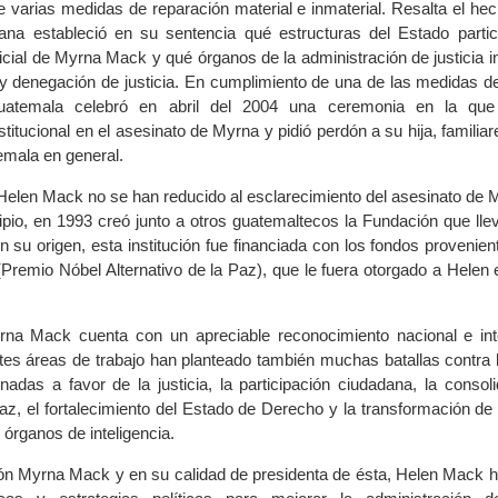
e varias medidas de reparación material e inmaterial. Resalta el he
ana estableció en su sentencia qué estructuras del Estado partic
icial de Myrna Mack y qué órganos de la administración de justicia i
 y denegación de justicia. En cumplimiento de una de las medidas de
atemala celebró en abril del 2004 una ceremonia en la que
stitucional en el asesinato de Myrna y pidió perdón a su hija, familia
emala en general.
Helen Mack no se han reducido al esclarecimiento del asesinato de
cipio, en 1993 creó junto a otros guatemaltecos la Fundación que ll
 su origen, esta institución fue financiada con los fondos provenien
(Premio Nóbel Alternativo de la Paz), que le fuera otorgado a Helen
na Mack cuenta con un apreciable reconocimiento nacional e int
tes áreas de trabajo han planteado también muchas batallas contra 
rnadas a favor de la justicia, la participación ciudadana, la consol
az, el fortalecimiento del Estado de Derecho y la transformación de
 órganos de inteligencia.
ón Myrna Mack y en su calidad de presidenta de ésta, Helen Mack 