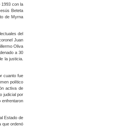
e 1993 con la
Jesús Beteta
ato de Myrna
lectuales del
coronel Juan
illermo Oliva
ndenado a 30
 la justicia.
r cuanto fue
imen político
ón activa de
 judicial por
o enfrentaron
al Estado de
a que ordenó