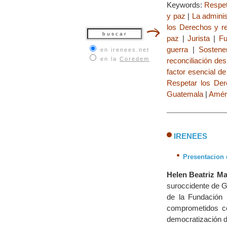
Keywords:
Respet
y paz
|
La adminis
los Derechos y re
paz
|
Jurista
|
Fu
guerra
|
Sostene
en irenees.net
en la
Coredem
reconciliación de
factor esencial de
Respetar los De
Guatemala
|
Améri
IRENEES
Presentacion 
Helen Beatriz M
suroccidente de G
de la Fundación
comprometidos con
democratización d