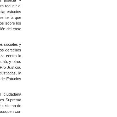
 justicia y
ra reducir el
cia; estudios
rmente la que
os sobre los
ión del caso
s sociales y
los derechos
za contra la
chú, y otros
Pro Justicia,
ustiadas, la
 de Estudios
n ciudadana
rtes Suprema
el sistema de
 busquen con