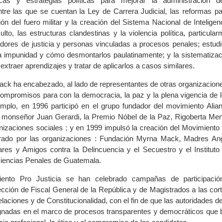
cas y estrategias políticas para mejorar la administración de
ntre las que se cuentan la Ley de Carrera Judicial, las reformas pa
ón del fuero militar y la creación del Sistema Nacional de Inteligen
lto, las estructuras clandestinas y la violencia política, particula
adores de justicia y personas vinculadas a procesos penales; estudi
 impunidad y cómo desmontarlos paulatinamente; y la sistematizac
traer aprendizajes y tratar de aplicarlos a casos similares.
k ha encabezado, al lado de representantes de otras organizacione
compromisos para con la democracia, la paz y la plena vigencia de 
plo, en 1996 participó en el grupo fundador del movimiento Alian
 monseñor Juan Gerardi, la Premio Nóbel de la Paz, Rigoberta Men
anizaciones sociales ; y en 1999 impulsó la creación del Movimiento 
egrado por las organizaciones : Fundación Myrna Mack, Madres Ang
ares y Amigos contra la Delincuencia y el Secuestro y el Instituto
encias Penales de Guatemala.
ento Pro Justicia se han celebrado campañas de participació
lección de Fiscal General de la República y de Magistrados a las co
elaciones y de Constitucionalidad, con el fin de que las autoridades d
ignadas en el marco de procesos transparentes y democráticos que