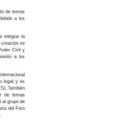
nto de temas
debido a los
 integrar la
a creación se
oder Civil y
isión a los
nternacional
 legal; y es
ES). También
or de temas
ó al grupo de
ora del Foro
.