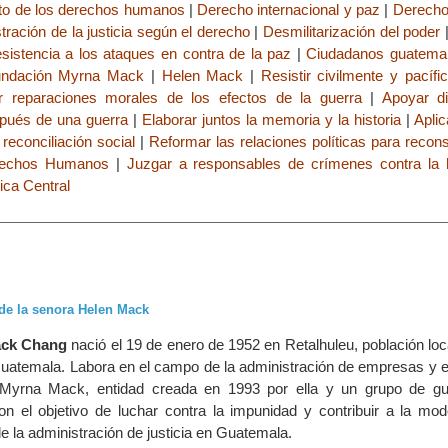
o de los derechos humanos
|
Derecho internacional y paz
|
Derecho
tración de la justicia según el derecho
|
Desmilitarización del poder
sistencia a los ataques en contra de la paz
|
Ciudadanos guatemal
ndación Myrna Mack
|
Helen Mack
|
Resistir civilmente y pacíf
r reparaciones morales de los efectos de la guerra
|
Apoyar d
spués de una guerra
|
Elaborar juntos la memoria y la historia
|
Aplic
 reconciliación social
|
Reformar las relaciones políticas para recons
rechos Humanos
|
Juzgar a responsables de crímenes contra la
ca Central
de la senora Helen Mack
ack Chang
nació el 19 de enero de 1952 en Retalhuleu, población loc
uatemala. Labora en el campo de la administración de empresas y e
 Myrna Mack, entidad creada en 1993 por ella y un grupo de gu
 el objetivo de luchar contra la impunidad y contribuir a la mod
e la administración de justicia en Guatemala.