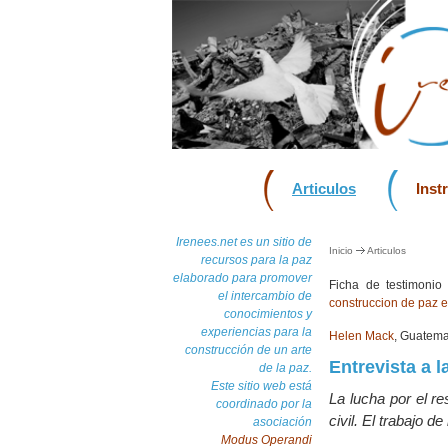
Articulos
Inst
Irenees.net es un sitio de
Inicio
Articulos
recursos para la paz
elaborado para promover
Ficha de testimoni
el intercambio de
construccion de paz 
conocimientos y
experiencias para la
Helen Mack
, Guatema
construcción de un arte
Entrevista a 
de la paz.
Este sitio web está
La lucha por el r
coordinado por la
civil. El trabajo 
asociación
Modus Operandi