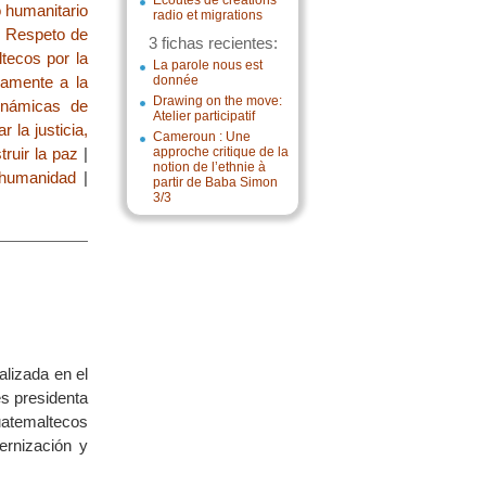
Écoutes de créations
 humanitario
radio et migrations
|
Respeto de
3 fichas recientes:
tecos por la
La parole nous est
icamente a la
donnée
Drawing on the move:
inámicas de
Atelier participatif
ar la justicia,
Cameroun : Une
truir la paz
|
approche critique de la
notion de l’ethnie à
 humanidad
|
partir de Baba Simon
3/3
alizada en el
s presidenta
atemaltecos
ernización y