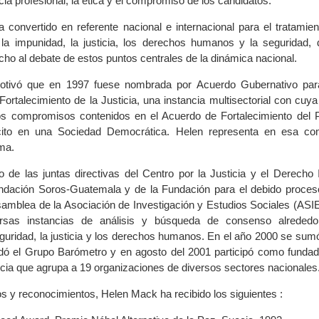
cia profesional, la ética y el compromiso de los candidatos.
convertido en referente nacional e internacional para el tratamie
la impunidad, la justicia, los derechos humanos y la seguridad, 
cho al debate de estos puntos centrales de la dinámica nacional.
motivó que en 1997 fuese nombrada por Acuerdo Gubernativo para
Fortalecimiento de la Justicia, una instancia multisectorial con cuy
os compromisos contenidos en el Acuerdo de Fortalecimiento del P
cito en una Sociedad Democrática. Helen representa en esa com
ema.
de las juntas directivas del Centro por la Justicia y el Derecho I
ndación Soros-Guatemala y de la Fundación para el debido proceso
Asamblea de la Asociación de Investigación y Estudios Sociales (ASI
versas instancias de análisis y búsqueda de consenso alreded
eguridad, la justicia y los derechos humanos. En el año 2000 se sum
dó el Grupo Barómetro y en agosto del 2001 participó como fundad
cia que agrupa a 19 organizaciones de diversos sectores nacionales
os y reconocimientos, Helen Mack ha recibido los siguientes :