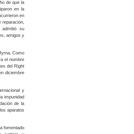
cho de que la
iparon en la
ncurrieron en
 reparación,
 admitió su
res, amigos y
 Myrna. Como
eva el nombre
tes del Right
 en diciembre
ernacional y
la impunidad
idación de la
 los aparatos
ha fomentado