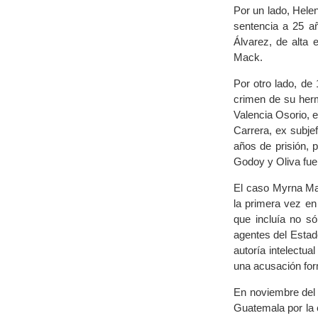
Por un lado, Helen
sentencia a 25 añ
Álvarez, de alta
Mack.
Por otro lado, de 
crimen de su herm
Valencia Osorio, 
Carrera, ex subje
años de prisión, p
Godoy y Oliva fue
El caso Myrna Mac
la primera vez en
que incluía no só
agentes del Estad
autoría intelectua
una acusación form
En noviembre del
Guatemala por la 