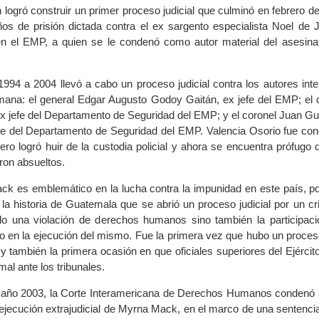
 logró construir un primer proceso judicial que culminó en febrero d
os de prisión dictada contra el ex sargento especialista Noel de 
 en el EMP, a quien se le condenó como autor material del asesin
1994 a 2004 llevó a cabo un proceso judicial contra los autores inte
ana: el general Edgar Augusto Godoy Gaitán, ex jefe del EMP; el 
ex jefe del Departamento de Seguridad del EMP; y el coronel Juan Gu
fe del Departamento de Seguridad del EMP. Valencia Osorio fue co
ero logró huir de la custodia policial y ahora se encuentra prófugo de
ron absueltos.
k es emblemático en la lucha contra la impunidad en este país, po
 la historia de Guatemala que se abrió un proceso judicial por un cr
lo una violación de derechos humanos sino también la participaci
o en la ejecución del mismo. Fue la primera vez que hubo un proceso
l y también la primera ocasión en que oficiales superiores del Ejércit
al ante los tribunales.
 año 2003, la Corte Interamericana de Derechos Humanos condenó 
ejecución extrajudicial de Myrna Mack, en el marco de una sentenci