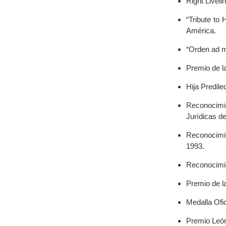
Right Liveli
“Tribute to
América.
“Orden ad 
Premio de l
Hija Predile
Reconocimi
Jurídicas d
Reconocimie
1993.
Reconocimien
Premio de la
Medalla Ofi
Premio León