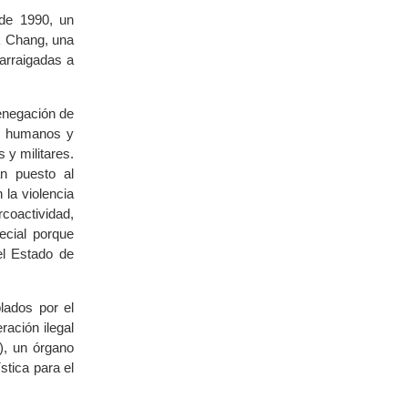
de 1990, un
k Chang, una
arraigadas a
denegación de
os humanos y
 y militares.
an puesto al
 la violencia
rcoactividad,
ecial porque
del Estado de
lados por el
ación ilegal
), un órgano
stica para el