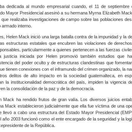
ba dedicada al mundo empresarial cuando, el 11 de septiembre 
do Mayor Presidencial asesinó a su hermana Myrna Elizabeth Mac
l que realizaba investigaciones de campo sobre las poblaciones des
o armado interno.
es, Helen Mack inició una larga batalla contra de la impunidad y la 
a las estructuras estatales que encubren las violaciones de derech
ponsables, particularmente a quienes pertenecen a las fuerzas civiles
a justicia iniciada por Helen promovió también estudios que h
istencia del poder oculto y de estructuras clandestinas que fomentan
que tienen conexiones con el inframundo del crimen organizado, la na
tros delitos de alto impacto en la sociedad guatemalteca, en esp
ran la institucionalidad democrática del país, impiden la vigencia 
en la consolidación de la paz y de la democracia.
 Mack ha rendido frutos de gran valía. Los diversos juicios entab
a Mack establecieron judicialmente que ella fue víctima de una oper
ue llevó a cabo una estructura del Estado Mayor Presidencial (EMP
el año 2003 funcionó como el ente encargado de la seguridad y la logí
cepresidente de la República.