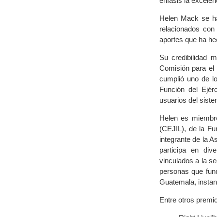
énfasis la excelen
Helen Mack se ha 
relacionados con 
aportes que ha he
Su credibilidad 
Comisión para el 
cumplió uno de l
Función del Ejér
usuarios del sist
Helen es miembro 
(CEJIL), de la Fu
integrante de la 
participa en di
vinculados a la s
personas que fun
Guatemala, instan
Entre otros premi