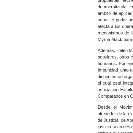
propuestas técni
democratizarla, e
ámbito de aplicaci
sobre el poder ocu
afecta a los oper
mecanismos de la
Myrna Mack para ex
Además, Helen Mac
populares, otros 
humanos. Por ejem
Impunidad junto a
dirigentes de org
el cual está int
asociación Famili
Comparados en Ci
Desde el Movimi
alrededor de la e
de Justicia, de Ap
justicia sean des