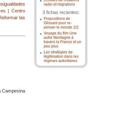
Écoutes de créations
esigualdades
radio et migrations
res
|
Centro
3 fichas recientes:
Reformar las
Propositions de
Glissant pour re-
penser le monde 2/2
Voyage du film Une
autre Montagne à
travers la France et un
peu plus
Les stratégies de
légitimation dans les
régimes autoritaires
sa Campesina