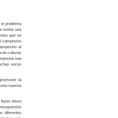
e el problema
e exista una
esino que se
 el campesino
campesino al
sub-culturas
ampesina sea
muchas veces
 promover la
 sino nuestra
 leyes ahora
presupuestos
os diferentes