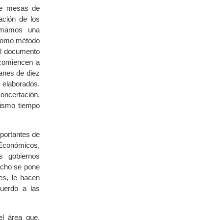
de mesas de
ación de los
Armamos una
 como método
 el documento
 comiencen a
anes de diez
 elaborados.
oncertación,
mismo tiempo
portantes de
Económicos,
s gobiernos
recho se pone
es, le hacen
uerdo a las
l área que,