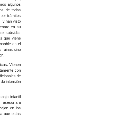
emos algunos
nos de todas
por trámites
, y han visto
, como en su
e subsidiar
as que viene
nsable en el
 ruinas sino
ón.
icas. Vienen
ctamente con
dicionales de
 de intensión
ajo infantil
; asesoría a
bajan en los
ra que estas