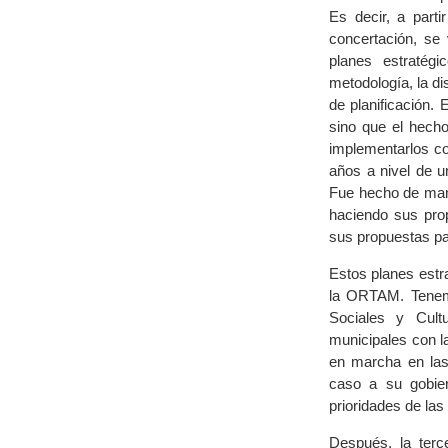
Es decir, a part
concertación, se
planes estratég
metodología, la d
de planificación.
sino que el hech
implementarlos co
años a nivel de u
Fue hecho de mane
haciendo sus pro
sus propuestas par
Estos planes estr
la ORTAM. Tenem
Sociales y Cult
municipales con l
en marcha en las
caso a su gobie
prioridades de la
Después, la terc