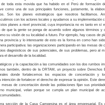
ir de toda esta movida que ha habido en el Perú de formación 
 ve como una de sus principales funciones, justamente, la elabor
icos. Son los planes estratégicos que nosotros facilitamos. 
iscutimos con los actores locales y ayudamos a su implementación
 Estos planes a nivel provincial, cuya importancia no es tanto en sí
o de que la gente se ponga de acuerdo sobre algunos términos y
mo su visión de su localidad a futuro. Por ejemplo, hay casos de pl
na provincia y lo interesante de esto es la forma en como han sido
ra participativa: las organizaciones participando en las mesas de c
pios diagnósticos de sus potenciales, de sus problemas, pero al 
a el desarrollo de la localidad.
atégicos y la capacitación a las comunidades son los dos rumbos im
os también, dentro de la ORTAM, un proyecto sobre Derechos 
urales donde fortalecemos los espacios de concertación y lo
a intención de fortalecer el derecho de expresar la opinión. Este de
 mesas de concertación donde las poblaciones fijan sus prioridad
rno municipal, velan porque se cumpla un plan municipal de ac
s comunidades.
era sección de la Casa Campesina es el área empresarial. Es e