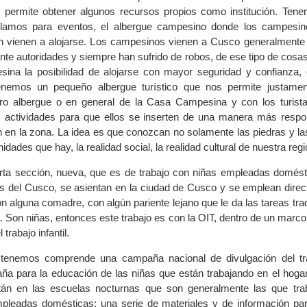
 permite obtener algunos recursos propios como institución. Ten
uilamos para eventos, el albergue campesino donde los campesi
ón vienen a alojarse. Los campesinos vienen a Cusco generalmente 
ante autoridades y siempre han sufrido de robos, de ese tipo de cosas
ina la posibilidad de alojarse con mayor seguridad y confianza
nemos un pequeño albergue turístico que nos permite justament
otro albergue o en general de la Casa Campesina y con los turist
ctividades para que ellos se inserten de una manera más respo
 en la zona. La idea es que conozcan no solamente las piedras y las
dades que hay, la realidad social, la realidad cultural de nuestra regi
ta sección, nueva, que es de trabajo con niñas empleadas domést
es del Cusco, se asientan en la ciudad de Cusco y se emplean dire
n alguna comadre, con algún pariente lejano que le da las tareas tra
. Son niñas, entonces este trabajo es con la OIT, dentro de un marco
trabajo infantil.
 tenemos comprende una campaña nacional de divulgación del trab
a para la educación de las niñas que están trabajando en el hogar
tán en las escuelas nocturnas que son generalmente las que tra
leadas domésticas; una serie de materiales y de información pa