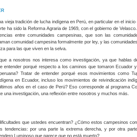
ER
a vieja tradición de lucha indígena en Perú, en particular en el inicio 
uerte ha sido la Reforma Agraria de 1969, con el gobierno de Velasc
erencias entre comunidades campesinas, que son las comunidade
laman comunidad campesina formalmente por ley, y las comunidades
iza para las que viven en la selva.
ue a nosotros nos interesa como investigación, ya que hablas 
 de entender porqué respecto a los caminos que tomaron Ecuador y 
 peruana? Tratar de entender porqué esos movimientos como Tup
dígena en Ecuador, incluso los movimientos de reivindicación indí
 últimos años en el caso de Perú? Eso corresponde al programa Co
te una investigación, una reflexión entre nosotros y muchos más.
dificultades que ustedes encuentran? ¿Cómo estos campesinos co
s tendencias: por una parte la extrema derecha, y por otra part
Sendero Luminoso que parece que no está muerto?