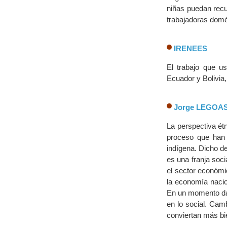
niñas puedan recu
trabajadoras domé
IRENEES
El trabajo que u
Ecuador y Bolivia
Jorge LEGOA
La perspectiva ét
proceso que han 
indígena. Dicho de
es una franja soc
el sector económi
la economía nacio
En un momento dad
en lo social. Cam
conviertan más bi