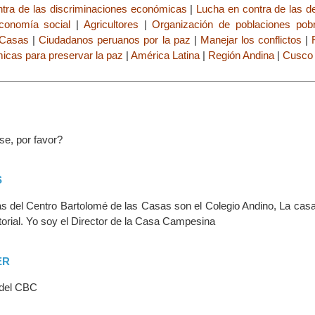
tra de las discriminaciones económicas
|
Lucha en contra de las d
conomía social
|
Agricultores
|
Organización de poblaciones pob
 Casas
|
Ciudadanos peruanos por la paz
|
Manejar los conflictos
|
icas para preservar la paz
|
América Latina
|
Región Andina
|
Cusco
se, por favor?
S
s del Centro Bartolomé de las Casas son el Colegio Andino, La ca
torial. Yo soy el Director de la Casa Campesina
ER
r del CBC