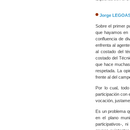
Jorge LEGOA
Sobre el primer p
que hayamos en la
confluencia de d
enfrenta al agent
al costado del té
costado del Técni
que hace muchas v
respetada. La op
frente al del camp
Por lo cual, tod
participación con
vocación, justame
Es un problema qu
en el plano muni
participativos-, n