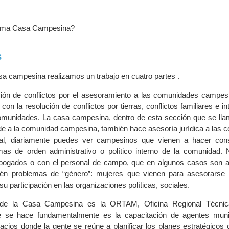
rama Casa Campesina?
S
casa campesina realizamos un trabajo en cuatro partes .
ción de conflictos por el asesoramiento a las comunidades campes
con la resolución de conflictos por tierras, conflictos familiares e int
comunidades. La casa campesina, dentro de esta sección que se lla
de a la comunidad campesina, también hace asesoría jurídica a las 
al, diariamente puedes ver campesinos que vienen a hacer cons
mas de orden administrativo o político interno de la comunidad. 
ogados o con el personal de campo, que en algunos casos son a
én problemas de “género”: mujeres que vienen para asesorarse
u participación en las organizaciones políticas, sociales.
 de la Casa Campesina es la ORTAM, Oficina Regional Técni
e se hace fundamentalmente es la capacitación de agentes muni
spacios donde la gente se reúne a planificar los planes estratégicos