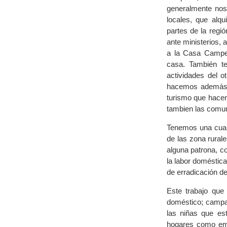
generalmente nos
locales, que alq
partes de la regi
ante ministerios, 
a la Casa Campes
casa. También te
actividades del 
hacemos además a
turismo que hacen
tambien las comuni
Tenemos una cuar
de las zona rural
alguna patrona, co
la labor doméstica
de erradicación del 
Este trabajo que
doméstico; campañ
las niñas que es
hogares como emp