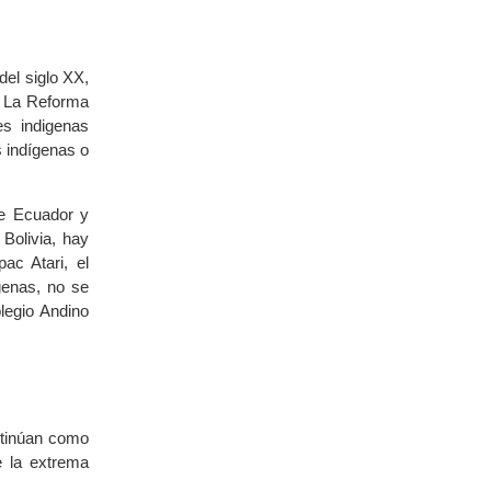
del siglo XX,
o. La Reforma
s indigenas
 indígenas o
de Ecuador y
Bolivia, hay
ac Atari, el
genas, no se
legio Andino
ntinúan como
e la extrema