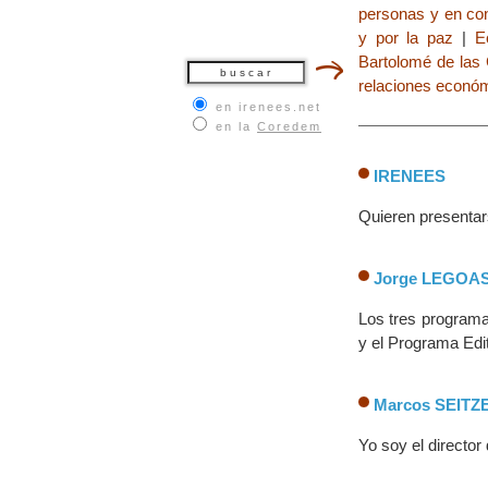
personas y en con
y por la paz
|
E
Bartolomé de las
relaciones económ
en irenees.net
en la
Coredem
IRENEES
Quieren presentar
Jorge LEGOA
Los tres programa
y el Programa Edi
Marcos SEITZ
Yo soy el directo