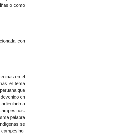
niñas o como
acionada con
encias en el
 más el tema
a peruana que
n devenido en
 articulado a
 campesinos.
isma palabra
indígenas se
l campesino.