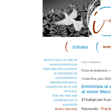
Articulos
Inst
Irenees.net es un sitio de
Inicio
Articulos
recursos para la paz
elaborado para promover
Ficha de testimonio
el intercambio de
conocimientos y
Costa Rica, julio 200
experiencias para la
Entrevista al
construcción de un arte
al senor Marc
de la paz.
Este sitio web está
El trabajo por la
coordinado por la
asociación
Keywords:
Práct
Modus Operandi