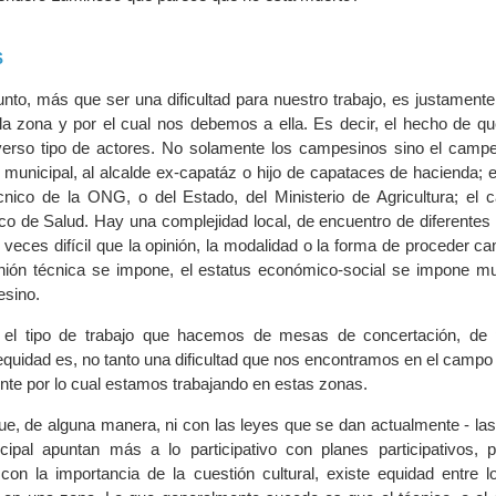
S
unto, más que ser una dificultad para nuestro trabajo, es justament
 zona y por el cual nos debemos a ella. Es decir, el hecho de qu
iverso tipo de actores. No solamente los campesinos sino el camp
e municipal, al alcalde ex-capatáz o hijo de capataces de hacienda;
cnico de la ONG, o del Estado, del Ministerio de Agricultura; el 
co de Salud. Hay una complejidad local, de encuentro de diferentes 
eces difícil que la opinión, la modalidad o la forma de proceder c
inión técnica se impone, el estatus económico-social se impone 
esino.
o el tipo de trabajo que hacemos de mesas de concertación, de
 equidad es, no tanto una dificultad que nos encontramos en el campo
nte por lo cual estamos trabajando en estas zonas.
e, de alguna manera, ni con las leyes que se dan actualmente - las
cipal apuntan más a lo participativo con planes participativos, 
i con la importancia de la cuestión cultural, existe equidad entre l