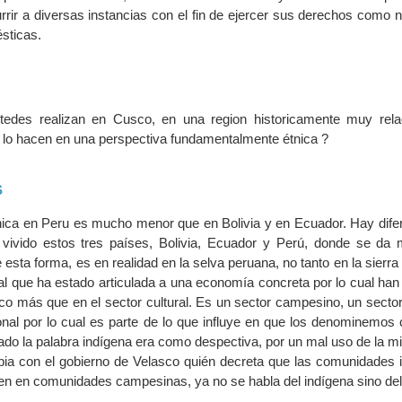
rrir a diversas instancias con el fin de ejercer sus derechos como 
sticas.
stedes realizan en Cusco, en una region historicamente muy rel
, lo hacen en una perspectiva fundamentalmente étnica ?
S
nica en Peru es mucho menor que en Bolivia y en Ecuador. Hay difer
vivido estos tres países, Bolivia, Ecuador y Perú, donde se da
 esta forma, es en realidad en la selva peruana, no tanto en la sierr
ial que ha estado articulada a una economía concreta por lo cual ha
co más que en el sector cultural. Es un sector campesino, un sector
nal por lo cual es parte de lo que influye en que los denominemos
o la palabra indígena era como despectiva, por un mal uso de la m
bia con el gobierno de Velasco quién decreta que las comunidades 
en en comunidades campesinas, ya no se habla del indígena sino de