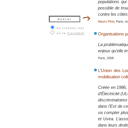
populations qui
possible de tro
contre les côtés
Mauro Pirini
, Paris, 
en irenees.net
en la
Coredem
Organisations p
La problématiqu
enjeux qu’elle i
Paris, 2008
L’Union des Loc
mobilisation col
Créée en 1986, 
d’Électricité (
discriminatoire
dans l’Est de ce
va compter plus
et Uvira. L’ass
dans leurs droit