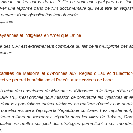
 vivent sur les bords du lac ? Ce ne sont que quelques questions
uver une réponse dans ce film documentaire qui veut être un réquisi
 pervers d’une globalisation insoutenable.
mayo 2009
aysannes et indigènes en Amérique Latine
e des OPI est extrêmement complexe du fait de la multiplicité des a
mplique.
ataires de Maisons et d’Abonnés aux Régies d’Eau et d’Électricit
lective permet la médiation et l’accès aux services de base
l’Union des Locataires de Maisons et d’Abonnés à la Régie d’Eau et
ULOMARE) s’est donnée pour mission de combattre les injustices et le
s dont les populations étaient victimes en matière d’accès aux serv
 qui était encore à l’époque la République du Zaïre. Très rapidement, 
ieurs milliers de membres, répartis dans les villes de Bukavu, Go
ociation va mettre sur pied des stratégies permettant à ses membre
s.