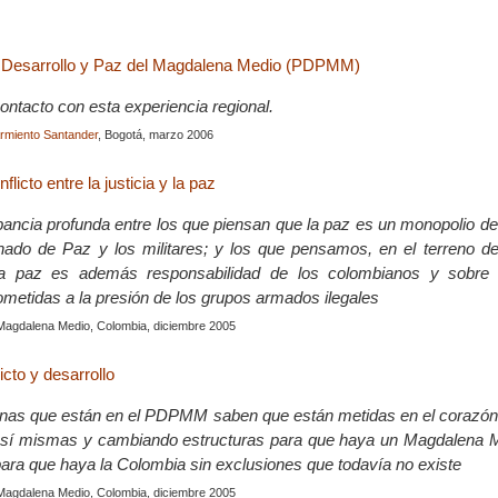
 Desarrollo y Paz del Magdalena Medio (PDPMM)
ontacto con esta experiencia regional.
rmiento Santander
, Bogotá, marzo 2006
flicto entre la justicia y la paz
ancia profunda entre los que piensan que la paz es un monopolio de
nado de Paz y los militares; y los que pensamos, en el terreno del
 la paz es además responsabilidad de los colombianos y sobre 
etidas a la presión de los grupos armados ilegales
Magdalena Medio, Colombia, diciembre 2005
icto y desarrollo
nas que están en el PDPMM saben que están metidas en el corazón d
sí mismas y cambiando estructuras para que haya un Magdalena 
para que haya la Colombia sin exclusiones que todavía no existe
Magdalena Medio, Colombia, diciembre 2005