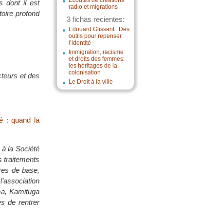
Écoutes de créations
 dont il est
radio et migrations
toire profond
3 fichas recientes:
Edouard Glissant : Des
outils pour repenser
l’identité
Immigration, racisme
et droits des femmes:
les héritages de la
colonisation
cteurs et des
Le Droit à la ville
é : quand la
 à la Société
s traitements
ices de base,
l’association
ma, Kamituga
s de rentrer