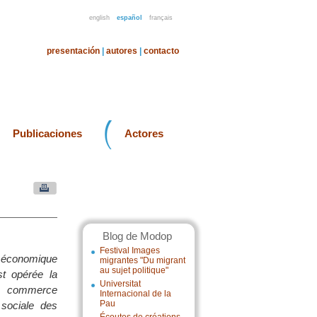
english
español
français
presentación
|
autores
|
contacto
Publicaciones
Actores
Blog de Modop
Festival Images
m économique
migrantes "Du migrant
au sujet politique"
t opérée la
Universitat
un commerce
Internacional de la
Pau
 sociale des