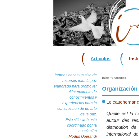
Articulos
Inst
Irenees.net es un sitio de
Inicio
Articulos
recursos para la paz
elaborado para promover
Organización
el intercambio de
conocimientos y
Le cauchemar d
experiencias para la
construcción de un arte
Quelle est la 
de la paz.
Este sitio web está
autour des re
coordinado por la
distribution d
asociación
international 
Modus Operandi