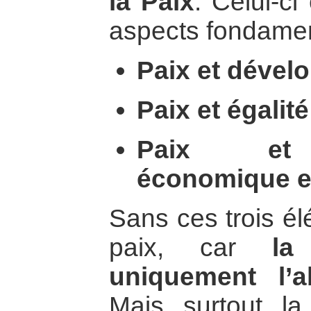
la Paix
. Celui-c
aspects fondamen
Paix et dével
Paix et égalit
Paix et 
économique et
Sans ces trois él
paix, car
la
uniquement l’
Mais surtout la