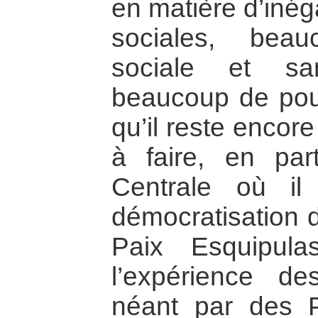
en matière d’inég
sociales, bea
sociale et sa
beaucoup de pouv
qu’il reste enco
à faire, en par
Centrale où i
démocratisation 
Paix Esquipul
l’expérience de
néant par des P