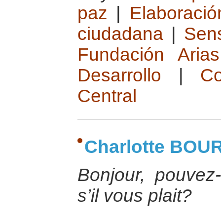
paz
|
Elaboració
ciudadana
|
Sens
Fundación Aria
Desarrollo
|
Co
Central
Charlotte BOU
Bonjour, pouvez
s’il vous plait?