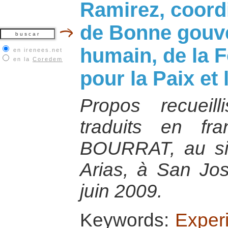
Ramirez, coordi
de Bonne gouv
humain, de la 
en irenees.net
en la
Coredem
pour la Paix et
Propos recueil
traduits en fra
BOURRAT, au si
Arias, à San Jos
juin 2009.
Keywords:
Exper