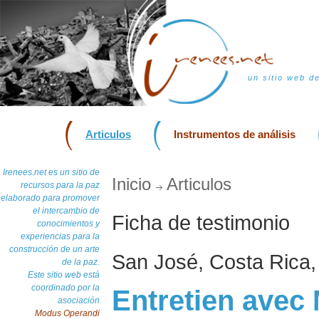
un sitio web d
Articulos
Instrumentos de análisis
Irenees.net es un sitio de
Inicio
Articulos
recursos para la paz
elaborado para promover
el intercambio de
Ficha de testimonio
conocimientos y
experiencias para la
construcción de un arte
San José, Costa Rica,
de la paz.
Este sitio web está
coordinado por la
Entretien avec
asociación
Modus Operandi