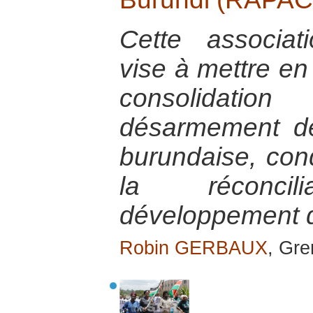
Cette associat
vise à mettre en
consolidati
désarmement de 
burundaise, con
la réconci
développement d
Robin GERBAUX
, Gre