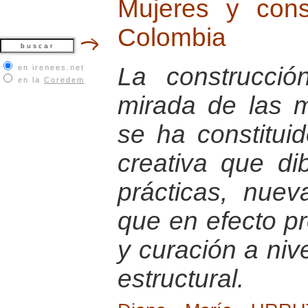
Mujeres y con
Colombia
La construcci
en irenees.net
en la
Coredem
mirada de las 
se ha constitu
creativa que di
prácticas, nuev
que en efecto p
y curación a nive
estructural.