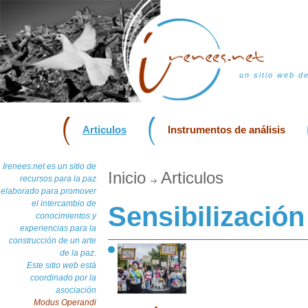
un sitio web d
Articulos
Instrumentos de análisis
Irenees.net es un sitio de
Inicio
Articulos
recursos para la paz
elaborado para promover
el intercambio de
Sensibilización
conocimientos y
experiencias para la
construcción de un arte
de la paz.
Este sitio web está
coordinado por la
asociación
Modus Operandi