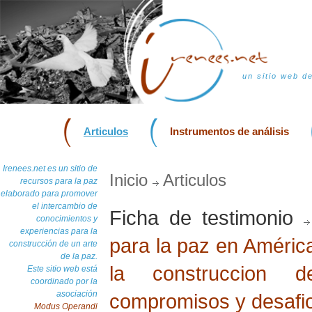
un sitio web d
Articulos
Instrumentos de análisis
Irenees.net es un sitio de
Inicio
Articulos
recursos para la paz
elaborado para promover
el intercambio de
Ficha de testimonio
conocimientos y
experiencias para la
para la paz en América
construcción de un arte
de la paz.
la construccion 
Este sitio web está
coordinado por la
asociación
compromisos y desafi
Modus Operandi