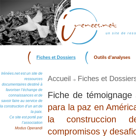
un site de res
Fiches et Dossiers
Outils d’analyses
Irénées.net est un site de
Accueil
Fiches et Dossier
ressources
documentaires destiné à
favoriser l’échange de
Fiche de témoignage
connaissances et de
savoir faire au service de
para la paz en América
la construction d’un art de
la paix.
la construccion 
Ce site est porté par
l’association
Modus Operandi
compromisos y desafi