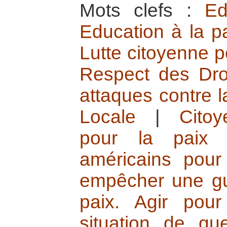
Mots clefs :
Ed
Education à la p
Lutte citoyenne po
Respect des Droi
attaques contre l
Locale
|
Cito
pour la paix
américains pour
empêcher une g
paix. Agir pou
situation de gue