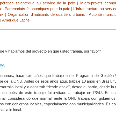
pération scientifique au service de la paix
|
Micro-projets écon
x
|
Partenariats économiques pour la paix
|
L'infrastructure au servic
aix
|
Organisation d'habitants de quartiers urbains
|
Autorité munici
|
Amérique Latine
e y hablarnos del proyecto en que usted trabaja, por favor?
ES
annnes, hace seis años que trabajo en el Programa de Gestión 
be de la ONU. Antes de esos años aquí, trabajé 10 años en Brasil, f
arrollo local y a construir “desde abajo”, desde el barrio, desde la
Y después de este trabajo fui invitado a trabajar en PGU. Es u
ginal, considerando que normalmente la ONU trabaja con gobiernos 
os con gobiernos locales, especialmente con municipalidades. Es co
cia lo local.