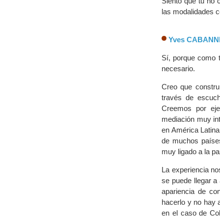
Siento que tu no 
las modalidades c
Yves CABANN
Sí, porque como t
necesario.
Creo que construi
través de escucha
Creemos por eje
mediación muy int
en América Latina
de muchos países
muy ligado a la pa
La experiencia no
se puede llegar a
apariencia de co
hacerlo y no hay a
en el caso de Col