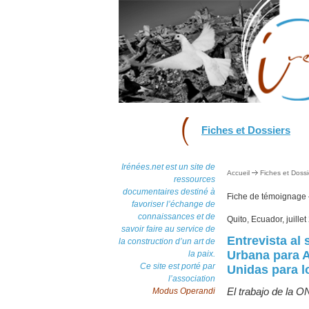
Fiches et Dossiers
Irénées.net est un site de
Accueil
Fiches et Dossi
ressources
documentaires destiné à
Fiche de témoignage
favoriser l’échange de
connaissances et de
Quito, Ecuador, juille
savoir faire au service de
Entrevista al
la construction d’un art de
Urbana para 
la paix.
Ce site est porté par
Unidas para 
l’association
El trabajo de la 
Modus Operandi