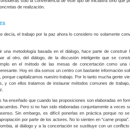
consideras solo la conveniencia de este tipo de iniciativa sino que 
oncretas de realización.
ES
e decía, el trabajo por la paz ahora lo considero no solamente conv
r una metodología basada en el diálogo, hace parte de construir 
r al otro, del diálogo, de la discusión inteligente que se const
mplo en el método de las mesas de concertación como una i
eresante. Hoy en día somos un centro con bastante información so
, porque capitalizamos nuestro trabajo. Por lo tanto mucha gente vi
, y con ellos tratamos de instaurar métodos comunes de trabajo,
z.
s ha enseñado que cuando las proposiciones son elaboradas en form
 acuerdos. Pero si no han sido elaboradas conjuntamente a veces se
nsenso. Sin embargo, es difícil ponerlas en práctica porque no 
propiación por parte de los actores. No lo sienten en “carne propia”
ombia, al diálogo y a la concertación se sustituye con un conflict