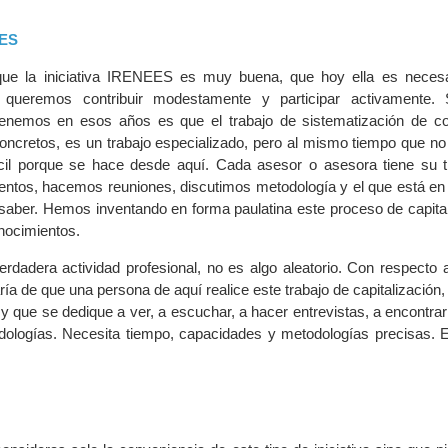
ES
que la iniciativa IRENEES es muy buena, que hoy ella es neces
s queremos contribuir modestamente y participar activamente. 
tenemos en esos años es que el trabajo de sistematización de c
ncretos, es un trabajo especializado, pero al mismo tiempo que no e
fícil porque se hace desde aquí. Cada asesor o asesora tiene su t
entos, hacemos reuniones, discutimos metodología y el que está en 
 saber. Hemos inventando en forma paulatina este proceso de capital
nocimientos.
rdadera actividad profesional, no es algo aleatorio. Con respecto a 
ía de que una persona de aquí realice este trabajo de capitalización
 y que se dedique a ver, a escuchar, a hacer entrevistas, a encontra
dologías. Necesita tiempo, capacidades y metodologías precisas. E