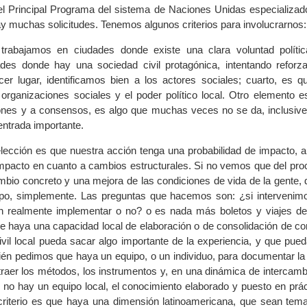
 Principal Programa del sistema de Naciones Unidas especializado 
ay muchas solicitudes. Tenemos algunos criterios para involucrarnos:
 trabajamos en ciudades donde existe una clara voluntad políti
es donde hay una sociedad civil protagónica, intentando reforza
rcer lugar, identificamos bien a los actores sociales; cuarto, es 
s organizaciones sociales y el poder político local. Otro elemento e
ones y a consensos, es algo que muchas veces no se da, inclusiv
entrada importante.
selección es que nuestra acción tenga una probabilidad de impacto, a
mpacto en cuanto a cambios estructurales. Si no vemos que del pro
bio concreto y una mejora de las condiciones de vida de la gente,
po, simplemente. Las preguntas que hacemos son: ¿si intervenim
en realmente implementar o no? o es nada más boletos y viajes de
que haya una capacidad local de elaboración o de consolidación de c
ivil local pueda sacar algo importante de la experiencia, y que pue
ién pedimos que haya un equipo, o un individuo, para documentar la 
xtraer los métodos, los instrumentos y, en una dinámica de intercamb
i no hay un equipo local, el conocimiento elaborado y puesto en prá
o criterio es que haya una dimensión latinoamericana, que sean tem