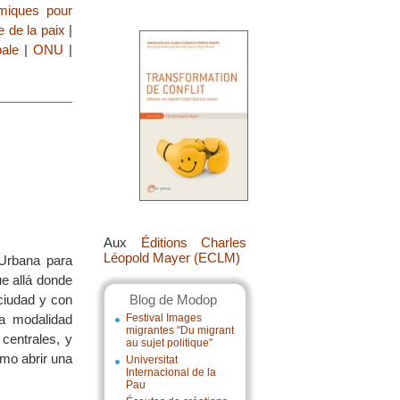
omiques pour
e de la paix
|
pale
|
ONU
|
Aux
Éditions Charles
Léopold Mayer (ECLM)
Urbana para
ue allá donde
 ciudad y con
Blog de Modop
na modalidad
Festival Images
migrantes "Du migrant
centrales, y
au sujet politique"
mo abrir una
Universitat
Internacional de la
Pau