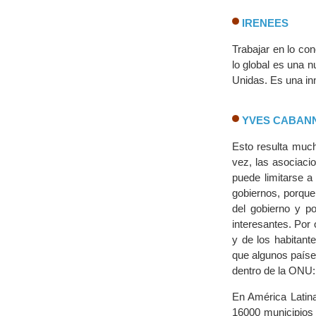
IRENEES
Trabajar en lo con
lo global es una 
Unidas. Es una in
YVES CABAN
Esto resulta muc
vez, las asociaci
puede limitarse a
gobiernos, porque
del gobierno y p
interesantes. Por 
y de los habitant
que algunos paíse
dentro de la ONU: 
En América Latina
16000 municipios