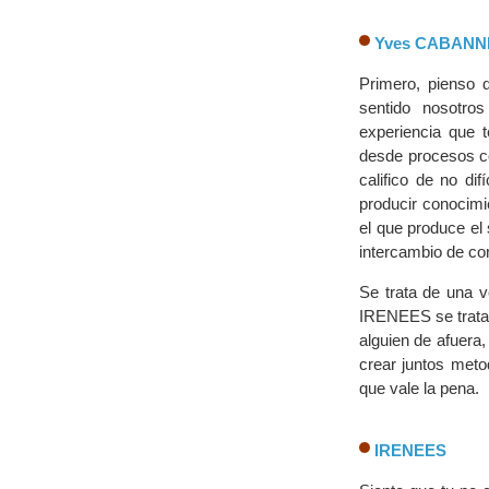
Yves CABANN
Primero, pienso 
sentido nosotro
experiencia que 
desde procesos co
califico de no di
producir conocimi
el que produce el
intercambio de co
Se trata de una ve
IRENEES se tratar
alguien de afuera,
crear juntos meto
que vale la pena.
IRENEES