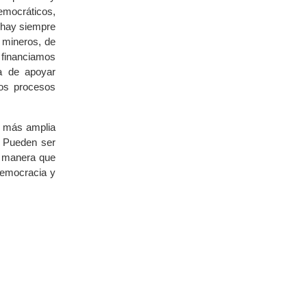
emocráticos,
s hay siempre
 mineros, de
o financiamos
a de apoyar
los procesos
a más amplia
. Pueden ser
e manera que
democracia y