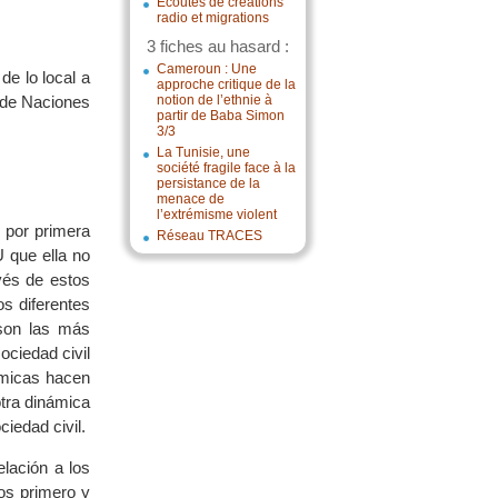
Écoutes de créations
radio et migrations
3 fiches au hasard :
Cameroun : Une
de lo local a
approche critique de la
 de Naciones
notion de l’ethnie à
partir de Baba Simon
3/3
La Tunisie, une
société fragile face à la
persistance de la
menace de
l’extrémisme violent
 por primera
Réseau TRACES
 que ella no
vés de estos
s diferentes
son las más
ociedad civil
ámicas hacen
tra dinámica
iedad civil.
lación a los
os primero y