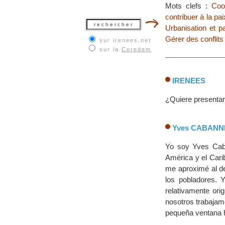
Mots clefs :
Coo
contribuer à la pai
Urbanisation et p
Gérer des conflits
sur irenees.net
sur la
Coredem
IRENEES
¿Quiere presentars
Yves CABANN
Yo soy Yves Cab
América y el Cari
me aproximé al des
los pobladores. 
relativamente ori
nosotros trabajam
pequeña ventana ha