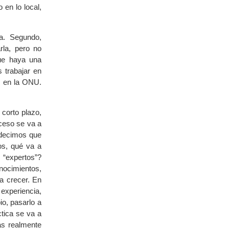
en lo local,
ca. Segundo,
rla, pero no
que haya una
s trabajar en
e en la ONU.
 corto plazo,
ceso se va a
 decimos que
os, qué va a
 “expertos”?
onocimientos,
da crecer. En
experiencia,
io, pasarlo a
ctica se va a
as realmente