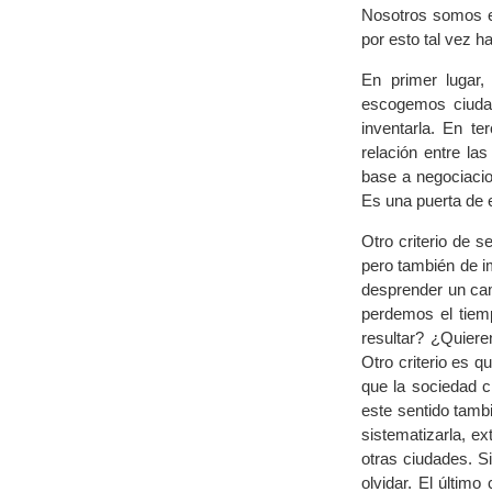
Nosotros somos el
por esto tal vez h
En primer lugar,
escogemos ciudad
inventarla. En te
relación entre la
base a negociaci
Es una puerta de 
Otro criterio de 
pero también de i
desprender un cam
perdemos el tiem
resultar? ¿Quier
Otro criterio es 
que la sociedad c
este sentido tamb
sistematizarla, e
otras ciudades. S
olvidar. El últim