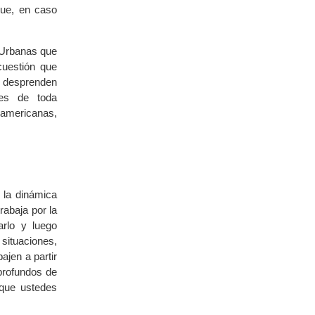
que, en caso
 Urbanas que
cuestión que
e desprenden
des de toda
oamericanas,
 la dinámica
rabaja por la
arlo y luego
situaciones,
ajen a partir
profundos de
 que ustedes