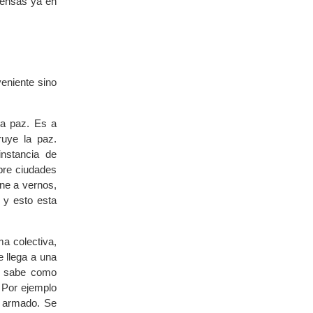
piensas ya en
eniente sino
la paz. Es a
ruye la paz.
nstancia de
bre ciudades
ene a vernos,
 y esto esta
a colectiva,
 llega a una
se sabe como
. Por ejemplo
o armado. Se