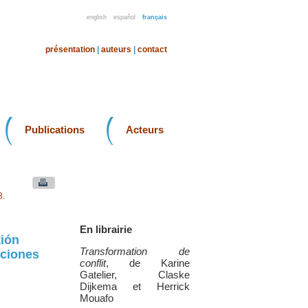
english
español
français
présentation
|
auteurs
|
contact
Publications
Acteurs
3.
En librairie
tión
Transformation de
aciones
conflit
, de Karine
Gatelier, Claske
Dijkema et Herrick
Mouafo