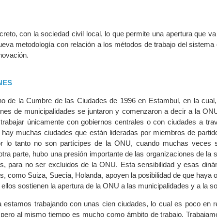
creto, con la sociedad civil local, lo que permite una apertura que va 
nueva metodología con relación a los métodos de trabajo del sistema
novación.
NES
ho de la Cumbre de las Ciudades de 1996 en Estambul, en la cual,
ones de municipalidades se juntaron y comenzaron a decir a la ONU
 trabajar únicamente con gobiernos centrales o con ciudades a tra
 hay muchas ciudades que están lideradas por miembros de partido
or lo tanto no son partícipes de la ONU, cuando muchas veces 
otra parte, hubo una presión importante de las organizaciones de la s
es, para no ser excluidos de la ONU. Esta sensibilidad y esas din
s, como Suiza, Suecia, Holanda, apoyen la posibilidad de que haya o
ellos sostienen la apertura de la ONU a las municipalidades y a la soc
 estamos trabajando con unas cien ciudades, lo cual es poco en re
 pero al mismo tiempo es mucho como ámbito de trabajo. Trabajam