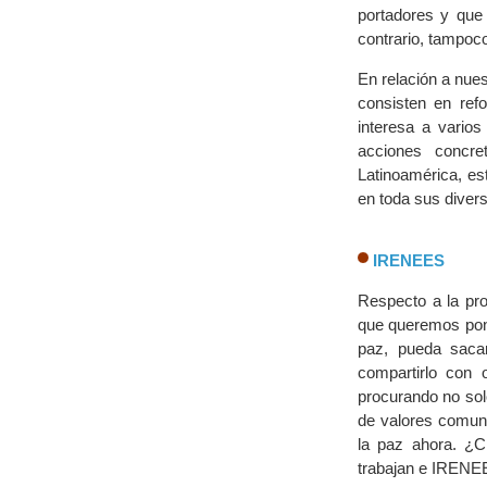
portadores y que
contrario, tampoco
En relación a nue
consisten en refo
interesa a vario
acciones concre
Latinoamérica, es
en toda sus diver
IRENEES
Respecto a la pro
que queremos pone
paz, pueda sacar
compartirlo con 
procurando no sol
de valores comune
la paz ahora. ¿C
trabajan e IREN