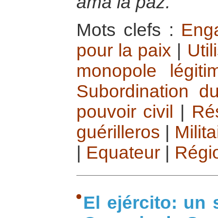
ama la paz.
Mots clefs :
Enga
pour la paix
|
Util
monopole légiti
Subordination du
pouvoir civil
|
Ré
guérilleros
|
Milita
|
Equateur
|
Régi
El ejército: un