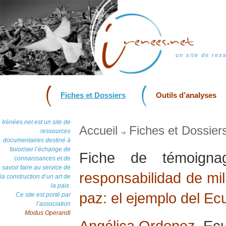
un site de res
Fiches et Dossiers
Outils d’analyses
Irénées.net est un site de
Accueil
Fiches et Dossier
ressources
documentaires destiné à
favoriser l’échange de
Fiche de témoig
connaissances et de
savoir faire au service de
responsabilidad de mil
la construction d’un art de
la paix.
paz: el ejemplo del Ec
Ce site est porté par
l’association
Modus Operandi
Angélica Ordonez
, Ec