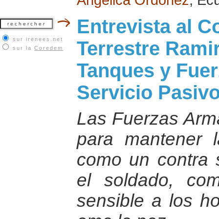
Entrevista al C
sur irenees.net
Terrestre Rami
sur la
Coredem
Tanques y Fuer
Servicio Pasivo
Las Fuerzas Arma
para mantener l
como un contra 
el soldado, co
sensible a los ho