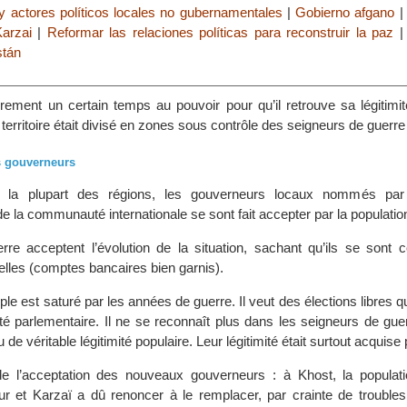
y actores políticos locales no gubernamentales
|
Gobierno afgano
arzai
|
Reformar las relaciones políticas para reconstruir la paz
stán
irement un certain temps au pouvoir pour qu’il retrouve sa légitimit
le territoire était divisé en zones sous contrôle des seigneurs de guerre
s gouverneurs
ns la plupart des régions, les gouverneurs locaux nommés par
la communauté internationale se sont fait accepter par la populatio
re acceptent l’évolution de la situation, sachant qu’ils se sont c
elles (comptes bancaires bien garnis).
uple est saturé par les années de guerre. Il veut des élections libres q
té parlementaire. Il ne se reconnaît plus dans les seigneurs de guer
u de véritable légitimité populaire. Leur légitimité était surtout acquise 
e l’acceptation des nouveaux gouverneurs : à Khost, la populati
ur et Karzaï a dû renoncer à le remplacer, par crainte de troubles 