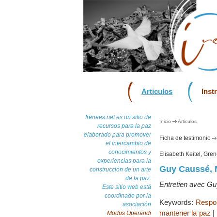
Articulos
Inst
Irenees.net es un sitio de
Inicio
Articulos
recursos para la paz
elaborado para promover
Ficha de testimonio
el intercambio de
conocimientos y
Elisabeth Keitel, Gre
experiencias para la
Guy Caussé, 
construcción de un arte
de la paz.
Entretien avec Guy
Este sitio web está
coordinado por la
Keywords:
Respon
asociación
mantener la paz
|
Modus Operandi