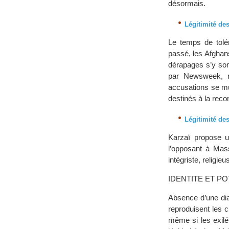
désormais.
Légitimité de
Le temps de tolér
passé, les Afghan
dérapages s’y so
par Newsweek, ri
accusations se mu
destinés à la reco
Légitimité de
Karzaï propose u
l’opposant à Mas
intégriste, religie
IDENTITE ET P
Absence d’une dia
reproduisent les c
même si les exilé