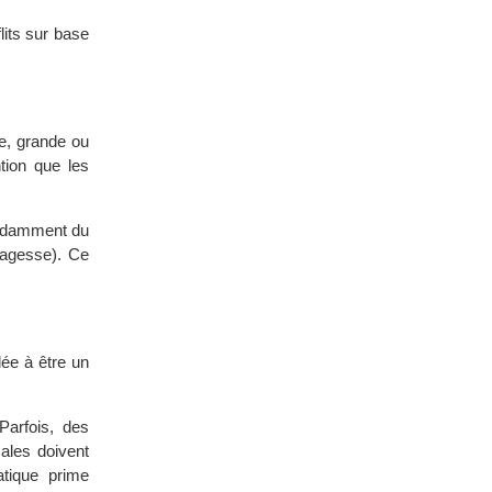
lits sur base
e, grande ou
tion que les
endamment du
sagesse). Ce
lée à être un
Parfois, des
cales doivent
atique prime