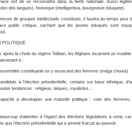
ghans est de se reconnaître dans la fierté nationale. Aussi légitimi
don des langues), historique (intelligentsia, bourgeoisie éduquée).
encore de groupes intellectuels constitués, il faudra du temps pour 
space public critique, sachant que les jeunes éduqués sont noya
ul.
 POLITIQUE
 après la chute du régime Taliban, les Afghans incarnent un modèle 
arvenant à :
assemblée constituante en y associant des femmes (méga choura)
ndidats à l’élection présidentielle, certains sur base ethnique, d’
toutes tendances : religieux, laïques, royalistes…
apacité à développer une maturité politique : vote des femmes, p
eaucoup d’attentes à l’égard des élections législatives à venir, car
es que l’élection présidentielle qui a amené Karzaï au pouvoir.