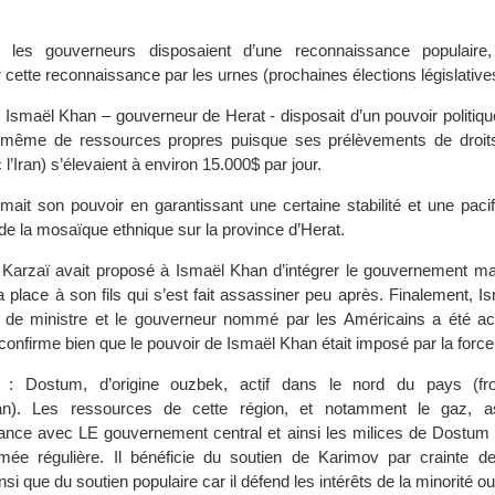
nt les gouverneurs disposaient d’une reconnaissance populaire,
 cette reconnaissance par les urnes (prochaines élections législative
Ismaël Khan – gouverneur de Herat - disposait d’un pouvoir politique,
et même de ressources propres puisque ses prélèvements de droi
 l’Iran) s’élevaient à environ 15.000$ par jour.
mait son pouvoir en garantissant une certaine stabilité et une pacif
t de la mosaïque ethnique sur la province d’Herat.
arzaï avait proposé à Ismaël Khan d’intégrer le gouvernement mais 
a place à son fils qui s’est fait assassiner peu après. Finalement, 
 de ministre et le gouverneur nommé par les Américains a été ac
 confirme bien que le pouvoir de Ismaël Khan était imposé par la force 
: Dostum, d’origine ouzbek, actif dans le nord du pays (fro
tan). Les ressources de cette région, et notamment le gaz, a
ance avec LE gouvernement central et ainsi les milices de Dostum 
armée régulière. Il bénéficie du soutien de Karimov par crainte 
nsi que du soutien populaire car il défend les intérêts de la minorité o