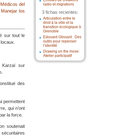
Écoutes de créations
|
Médicos del
radio et migrations
|
Manejar los
3 fichas recientes:
Articulation entre le
droit à la ville et la
transition écologique à
Grenoble
é sur tout le
Edouard Glissant : Des
outils pour repenser
 locaux.
l’identité
Drawing on the move:
Atelier participatif
 Karzaï sur
n.
onstitué des
ui permettent
re, qui n’ont
par la force.
on soutenait
sécuritaires