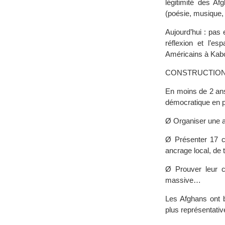
légitimité des Af
(poésie, musique, 
Aujourd’hui : pas 
réflexion et l’e
Américains à Kabo
CONSTRUCTION
En moins de 2 ans
démocratique en p
Ø Organiser une 
Ø Présenter 17 ca
ancrage local, de 
Ø Prouver leur c
massive…
Les Afghans ont b
plus représentativ