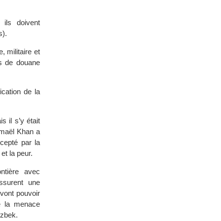
 ils doivent
s).
 militaire et
ts de douane
ication de la
il s’y était
Ismaël Khan a
cepté par la
et la peur.
ntière avec
ssurent une
vont pouvoir
de la menace
uzbek.