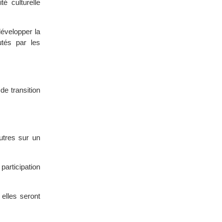
té culturelle
développer la
utés par les
de transition
autres sur un
articipation
 elles seront