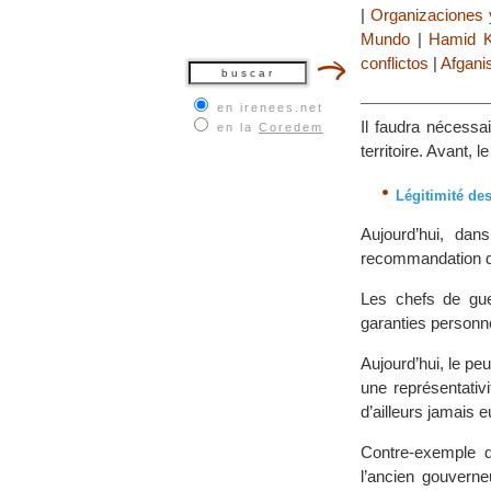
|
Organizaciones 
Mundo
|
Hamid K
conflictos
|
Afgani
en irenees.net
Il faudra nécessa
en la
Coredem
territoire. Avant, 
Légitimité de
Aujourd’hui, da
recommandation de 
Les chefs de guer
garanties personn
Aujourd’hui, le pe
une représentativi
d’ailleurs jamais e
Contre-exemple d
l’ancien gouverne