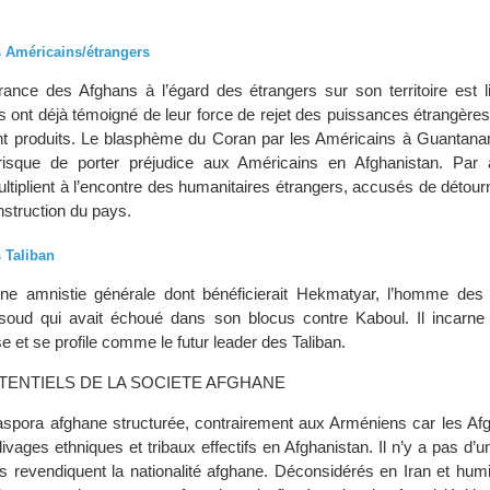
s Américains/étrangers
ance des Afghans à l’égard des étrangers sur son territoire est li
s ont déjà témoigné de leur force de rejet des puissances étrangère
nt produits. Le blasphème du Coran par les Américains à Guantana
sque de porter préjudice aux Américains en Afghanistan. Par a
ltiplient à l’encontre des humanitaires étrangers, accusés de détour
nstruction du pays.
s Taliban
ne amnistie générale dont bénéficierait Hekmatyar, l’homme des 
soud qui avait échoué dans son blocus contre Kaboul. Il incarne 
use et se profile comme le futur leader des Taliban.
OTENTIELS DE LA SOCIETE AFGHANE
spora afghane structurée, contrairement aux Arméniens car les Afg
livages ethniques et tribaux effectifs en Afghanistan. Il n’y a pas d’un
s revendiquent la nationalité afghane. Déconsidérés en Iran et humil