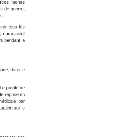
orces intense
fs de guerre,
.
 car tous les
e, cumulaient
ts pendant la
hane, dans le
 Le problème
de reprise en
médicale par
uation sur le