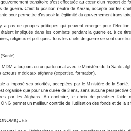
u gouvernement transitoire s’est effectuée au cœur d’un rapport de f
s de guerre. C’est la position neutre de Karzaï, accepté par les che
ante pour permettre d’asseoir la légitimité du gouvernement transitoire
n’y a pas de groupes politiques qui peuvent émerger pour l’élection
s étaient impliqués dans les combats pendant la guerre et, à ce titr
ires, religieux et politiques. Tous les chefs de guerre se sont construi
(Santé)
 MDM a toujours eu un partenariat avec le Ministère de la Santé afg
es acteurs médicaux afghans (expertise, formation).
e a imposé ses priorités, acceptées par le Ministère de la Santé.
n’est organisé que pour une durée de 3 ans, sans aucune perspective 
es par les Afghans. Au contraire, le choix de privatiser l’aide 
 ONG permet un meilleur contrôle de l’utilisation des fonds et de la sit
CONOMIQUES