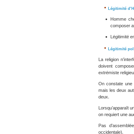
Légitimité d’
Homme chois
composer av
Légitimité e
Légitimité pol
La religion n’inte
doivent compose
extrémiste religieu
On constate une p
mais les deux aut
deux.
Lorsqu’apparaît un 
on requiert une a
Pas d’assemblée
occidentale).