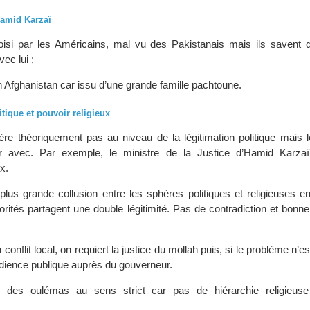
Hamid Karzaï
i par les Américains, mal vu des Pakistanais mais ils savent qu
ec lui ;
n Afghanistan car issu d’une grande famille pachtoune.
itique et pouvoir religieux
rfère théoriquement pas au niveau de la légitimation politique mais l
r avec. Par exemple, le ministre de la Justice d’Hamid Karzaï
x.
lus grande collusion entre les sphères politiques et religieuses en
orités partagent une double légitimité. Pas de contradiction et bonn
conflit local, on requiert la justice du mollah puis, si le problème n’e
udience publique auprès du gouverneur.
 des oulémas au sens strict car pas de hiérarchie religieuse 