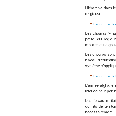
Hiérarchie dans le
religieuse.
Légitimité de
Les chouras (« as
petite, qui règle
mollahs ou le gou
Les chouras sont
niveau d’éducatio
système s’appliqu
Légitimité de
L’armée afghane e
interlocuteur perti
Les forces milit
conflits de territ
nécessairement i