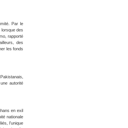
mité. Par le
s lorsque des
mo, rapporté
illeurs, des
ner les fonds
Pakistanais,
une autorité
hans en exil
ité nationale
iés, l’unique