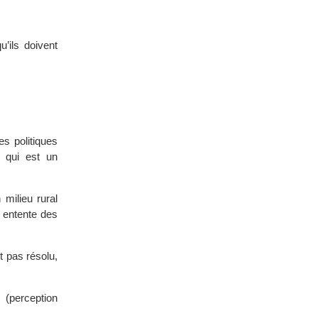
’ils doivent
es politiques
 qui est un
 milieu rural
e entente des
st pas résolu,
(perception