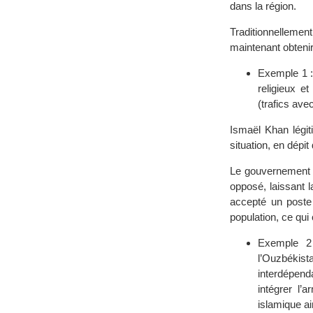
dans la région.
Traditionnelleme
maintenant obtenir
Exemple 1 : 
religieux 
(trafics avec
Ismaël Khan légiti
situation, en dépi
Le gouvernement K
opposé, laissant l
accepté un poste
population, ce qui
Exemple 2 
l’Ouzbékis
interdépend
intégrer l’
islamique ai