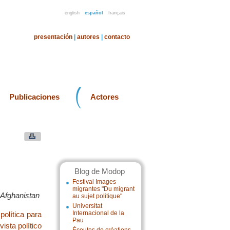
english
español
français
presentación
|
autores
|
contacto
Publicaciones
Actores
Blog de Modop
Festival Images
migrantes "Du migrant
n Afghanistan
au sujet politique"
Universitat
Internacional de la
política para
Pau
ista político