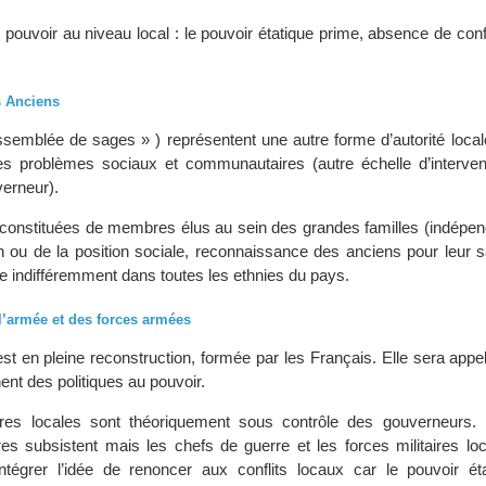
 pouvoir au niveau local : le pouvoir étatique prime, absence de conf
s Anciens
semblée de sages » ) représentent une autre forme d’autorité local
 les problèmes sociaux et communautaires (autre échelle d’interven
verneur).
 constituées de membres élus au sein des grandes familles (indép
n ou de la position sociale, reconnaissance des anciens pour leur 
e indifféremment dans toutes les ethnies du pays.
 l’armée et des forces armées
st en pleine reconstruction, formée par les Français. Elle sera appe
nent des politiques au pouvoir.
aires locales sont théoriquement sous contrôle des gouverneurs. 
oires subsistent mais les chefs de guerre et les forces militaires lo
ntégrer l’idée de renoncer aux conflits locaux car le pouvoir ét