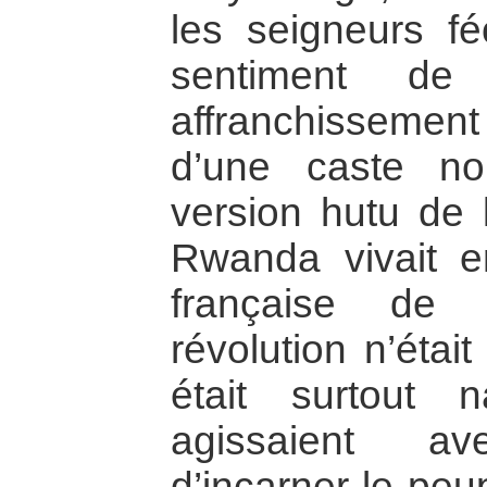
les seigneurs fé
sentiment de 
affranchisseme
d’une caste nob
version hutu de l
Rwanda vivait e
française de 
révolution n’étai
était surtout 
agissaient av
d’incarner le peup