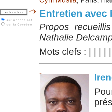
Entretien avec
sur irenees.net
Propos recueilli
sur la
Coredem
Nathalie Delcamp
Mots clefs :
|
|
|
|
Iren
Po
prés