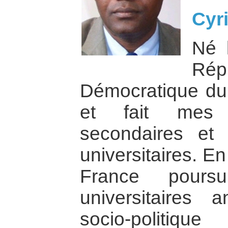
Cyri
Né 
Rép
Démocratique du 
et fait mes é
secondaires et 
universitaires. En
France pours
universitaires a
socio-politi