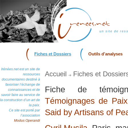
un site de res
Fiches et Dossiers
Outils d’analyses
Irénées.net est un site de
Accueil
Fiches et Dossier
ressources
documentaires destiné à
favoriser l’échange de
Fiche de témoi
connaissances et de
savoir faire au service de
Témoignages de Paix 
la construction d’un art de
la paix.
Said by Artisans of Pe
Ce site est porté par
l’association
Modus Operandi
Cyril Musila
, Paris, m