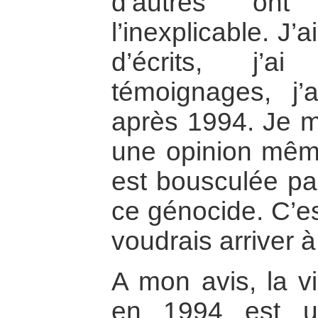
d’autres ont 
l’inexplicable. J’
d’écrits, j’a
témoignages, j
après 1994. Je m
une opinion même
est bousculée par
ce génocide. C’es
voudrais arriver à
A mon avis, la v
en 1994 est u