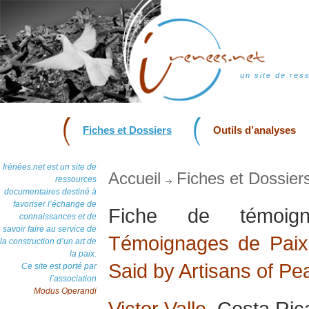
un site de res
Fiches et Dossiers
Outils d’analyses
Irénées.net est un site de
Accueil
Fiches et Dossier
ressources
documentaires destiné à
favoriser l’échange de
Fiche de témoi
connaissances et de
savoir faire au service de
Témoignages de Paix 
la construction d’un art de
la paix.
Said by Artisans of Pe
Ce site est porté par
l’association
Modus Operandi
Victor Valle
, Costa Ric