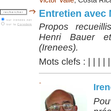
Entretien avec
sur irenees.net
Propos recueill
sur la
Coredem
Henri Bauer e
(Irenees).
Mots clefs :
|
|
|
|
Iren
Po