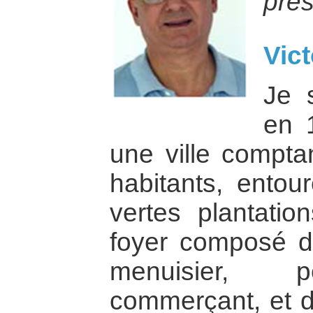
prés
Vict
Je 
en 
une ville compta
habitants, entou
vertes plantati
foyer composé d’
menuisier, pe
commerçant, et d