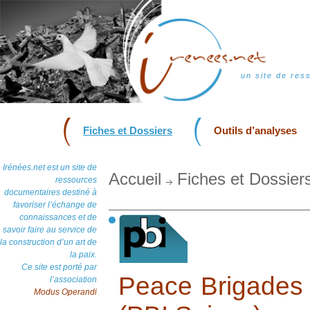
un site de res
Fiches et Dossiers
Outils d’analyses
Irénées.net est un site de
Accueil
Fiches et Dossier
ressources
documentaires destiné à
favoriser l’échange de
connaissances et de
savoir faire au service de
la construction d’un art de
la paix.
Ce site est porté par
Peace Brigades I
l’association
Modus Operandi