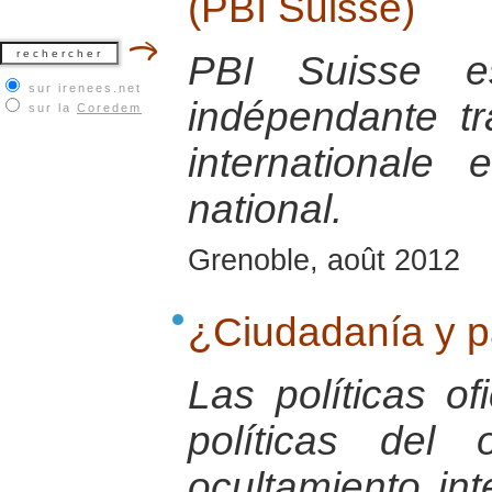
(PBI Suisse)
PBI Suisse es
sur irenees.net
indépendante tra
sur la
Coredem
internationale
national.
Grenoble, août 2012
¿Ciudadanía y p
Las políticas o
políticas del 
ocultamiento in