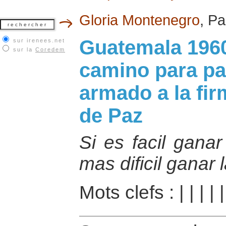
Gloria Montenegro
, P
Guatemala 1960-
sur irenees.net
sur la
Coredem
camino para pas
armado a la fi
de Paz
Si es facil gana
mas dificil ganar 
Mots clefs :
|
|
|
|