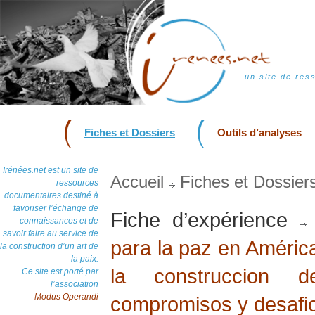
un site de res
Fiches et Dossiers
Outils d’analyses
Irénées.net est un site de
Accueil
Fiches et Dossier
ressources
documentaires destiné à
favoriser l’échange de
Fiche d’expérience
connaissances et de
savoir faire au service de
para la paz en América
la construction d’un art de
la paix.
la construccion 
Ce site est porté par
l’association
Modus Operandi
compromisos y desafi