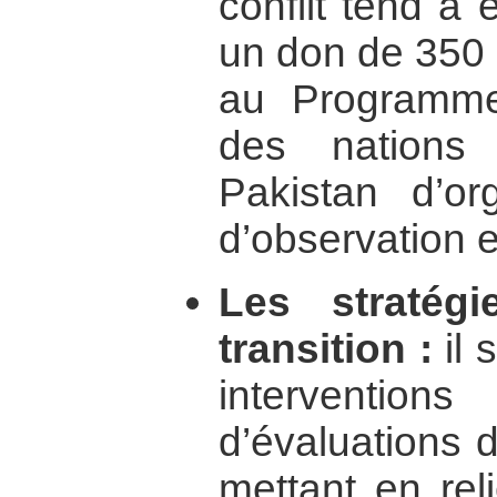
conflit tend à 
un don de 350 
au Programm
des nations
Pakistan d’or
d’observation 
Les stratég
transition :
il 
intervention
d’évaluations 
mettant en reli