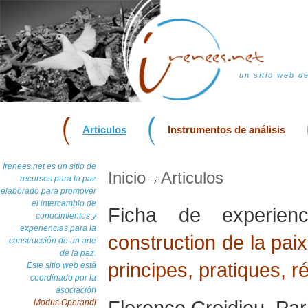
un sitio web d
Articulos
Instrumentos de análisis
Irenees.net es un sitio de
Inicio
Articulos
recursos para la paz
elaborado para promover
el intercambio de
Ficha de experie
conocimientos y
experiencias para la
construction de la pai
construcción de un arte
de la paz.
principes, pratiques, r
Este sitio web está
coordinado por la
asociación
Florence Croidieu, Par
Modus Operandi