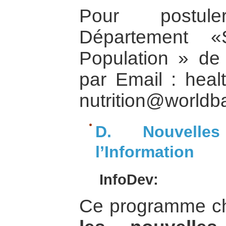
Pour postule
Département «S
Population » de
par Email : hea
nutrition@worldb
D. Nouvelle
l’Information
InfoDev:
Ce programme c