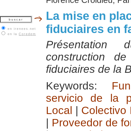
La mise en pla
fiduciaires en f
en irenees.net
en la
Coredem
Présentation
construction d
fiduciaires de la
Keywords:
Fun
servicio de la 
Local
|
Colectivo
|
Proveedor de f