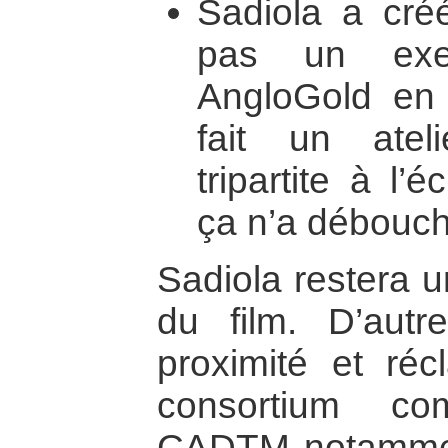
Sadiola a cré
pas un exe
AngloGold en
fait un atel
tripartite à l’
ça n’a débouch
Sadiola restera 
du film. D’aut
proximité et ré
consortium co
CADTM notamment