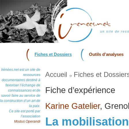
un site de res
Fiches et Dossiers
Outils d’analyses
Irénées.net est un site de
Accueil
Fiches et Dossier
ressources
documentaires destiné à
favoriser l’échange de
Fiche d’expérience
connaissances et de
savoir faire au service de
la construction d’un art de
Karine Gatelier
, Greno
la paix.
Ce site est porté par
l’association
La mobilisation
Modus Operandi