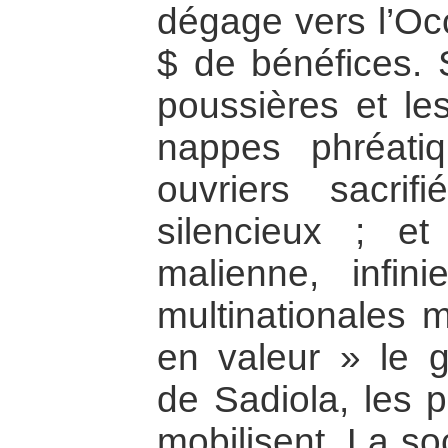
dégage vers l’Occ
$ de bénéfices. S
poussières et le
nappes phréatiq
ouvriers sacri
silencieux ; et
malienne, infi
multinationales m
en valeur » le 
de Sadiola, les p
mobilisent. La soc