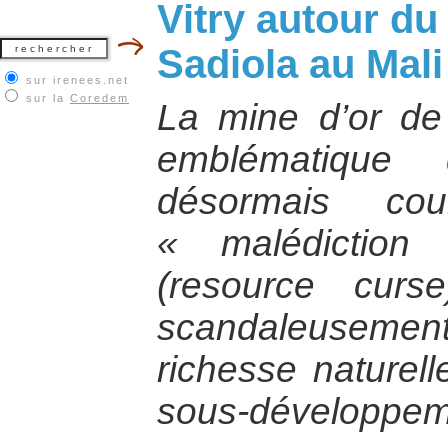
Vitry autour du
Sadiola au Mali
sur irenees.net
sur la
Coredem
La mine d’or de
emblématique
désormais cou
« malédiction
(resource curse
scandaleusement 
richesse naturell
sous-développem