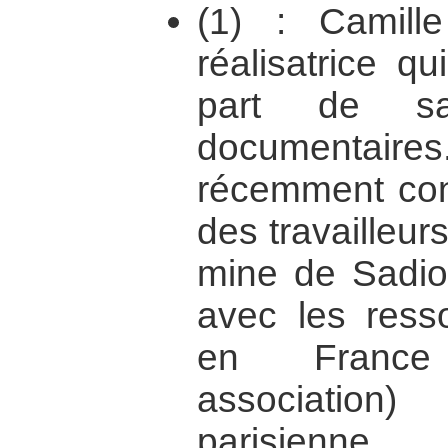
(1) : Camill
réalisatrice q
part de sa
documentai
récemment conc
des travailleurs
mine de Sadiol
avec les resso
en France
association
parisienne.