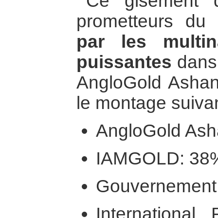
Ce gisement d
prometteurs d
par les multin
puissantes
dans 
AngloGold Ashant
le montage suivan
AngloGold Ash
IAMGOLD: 38
Gouvernement 
International 