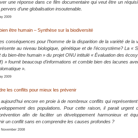
uver une réponse dans ce film documentaire qui veut être un réquisi
 pervers d’une globalisation insoutenable.
May 2009
ien être humain – Synthèse sur la biodiversité
es conséquences pour l’homme de la disparition de la variété de la v
 présente au niveau biologique, génétique et de l’écosystème? La «
du bien-être humain » du projet ONU intitulé « Évaluation des écos
EM) » fournit beaucoup d’informations et comble bien des lacunes av
iplomatique ».
May 2009
e les conflits pour mieux les prévenir
aujourd’hui encore en proie à de nombreux conflits qui représenten
eloppement des populations. Pour cette raison, il parait urgent 
révention afin de faciliter un développement harmonieux et équi
r un conflit sans en comprendre les causes profondes ?
s, November 2008