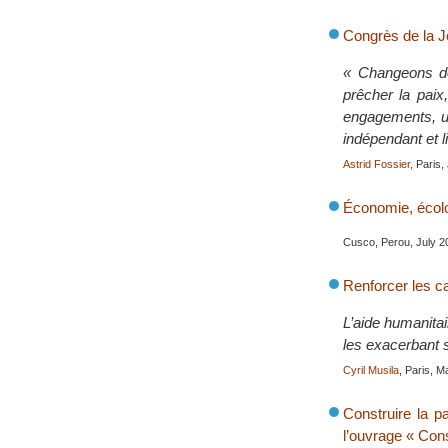
Congrès de la Je
« Changeons d
prêcher la paix
engagements, un
indépendant et l
Astrid Fossier
, Paris
Économie, écolog
Cusco, Perou, July 2
Renforcer les ca
L’aide humanitair
les exacerbant s
Cyril Musila
, Paris, 
Construire la p
l’ouvrage « Cons