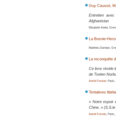
Guy Caussé, M
Entretien avec
Afghanistan
Elisabeth Keitel, Gre
La Bosnie-Herzé
Matthieu Damian, Gr
La reconquête d
Ce livre révèle
de Tseten Norbu,
Astrid Fossier
, Paris
Tentatives tibét
« Notre espoir 
Chine. » (S.S.l
Astrid Fossier
, Paris