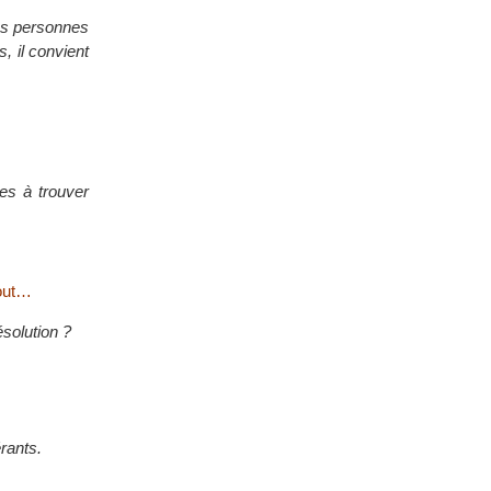
les personnes
, il convient
les à trouver
tout…
ésolution ?
rants.