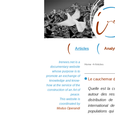
Articles
Analyt
Irenees.net is a
Home
Articles
documentary website
whose purpose is to
promote an exchange of
Le cauchemar d
knowledge and know-
how at the service of the
Quelle est la 
construction of an Art of
autour des re
peace.
This website is
distribution d
coordinated by
international 
Modus Operandi
populations qui