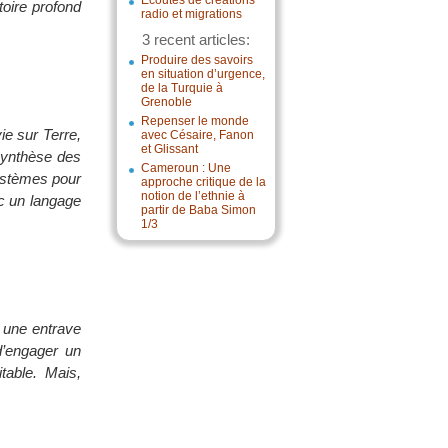
Écoutes de créations
toire profond
radio et migrations
3 recent articles:
Produire des savoirs
en situation d’urgence,
de la Turquie à
Grenoble
Repenser le monde
ie sur Terre,
avec Césaire, Fanon
et Glissant
 Synthèse des
Cameroun : Une
ystèmes pour
approche critique de la
notion de l’ethnie à
ec un langage
partir de Baba Simon
1/3
t une entrave
d’engager un
table. Mais,