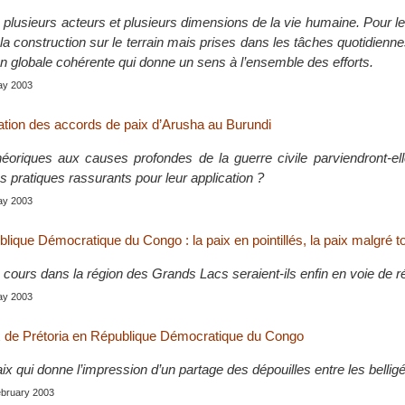
e plusieurs acteurs et plusieurs dimensions de la vie humaine. Pour 
 construction sur le terrain mais prises dans les tâches quotidiennes
on globale cohérente qui donne un sens à l’ensemble des efforts.
May 2003
cation des accords de paix d’Arusha au Burundi
héoriques aux causes profondes de la guerre civile parviendront-el
pratiques rassurants pour leur application ?
May 2003
lique Démocratique du Congo : la paix en pointillés, la paix malgré 
 cours dans la région des Grands Lacs seraient-ils enfin en voie de r
May 2003
x de Prétoria en République Démocratique du Congo
x qui donne l’impression d’un partage des dépouilles entre les belligé
February 2003