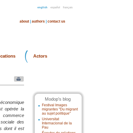
english
español
français
about
|
authors
|
contact us
ications
Actors
Modop’s blog
m économique
Festival Images
t opérée la
migrantes "Du migrant
au sujet politique"
un commerce
Universitat
 sociale des
Internacional de la
Pau
 dont il est