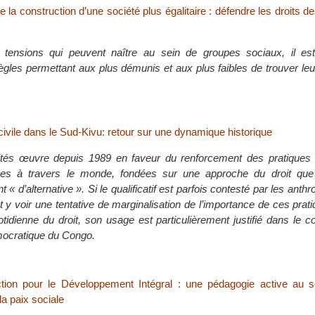
e la construction d’une société plus égalitaire : défendre les droits 
s tensions qui peuvent naître au sein de groupes sociaux, il es
règles permettant aux plus démunis et aux plus faibles de trouver le
 civile dans le Sud-Kivu: retour sur une dynamique historique
arités œuvre depuis 1989 en faveur du renforcement des pratique
upes à travers le monde, fondées sur une approche du droit que l
t « d’alternative ». Si le qualificatif est parfois contesté par les ant
t y voir une tentative de marginalisation de l’importance de ces prat
tidienne du droit, son usage est particulièrement justifié dans le c
ocratique du Congo.
tion pour le Développement Intégral : une pédagogie active au s
la paix sociale