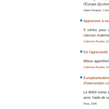
l’Europe (lycéen
Liliane Denjean,
Cathe
Apprenons à vi
5 séries pour d
classes materne
Catherine Rouhier
, G
De l’agressivité 
Mieux appréhend
Catherine Rouhier
, G
Européanisatio
d’intervention ci
Le MAN mène sa 
avec l’aide de 
Paris, 2006