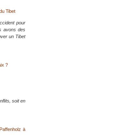
du Tibet
cident pour
us avons des
uver un Tibet
ix ?
flits, soit en
Paffenholz à