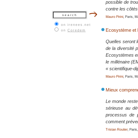
possible de tro
contre les côtés
Mauro Pirini
, Paris, 
on irenees.net
Ecosystème et b
on
Coredem
Quelles seront l
de la diversité
Ecosystèmes et 
le millénaire (
« scientifique-d
Mauro Pirini
, Paris, 
Mieux comprendr
Le monde reste 
sérieuse au dév
processus de p
comment préveni
Tristan Routier
, Pari