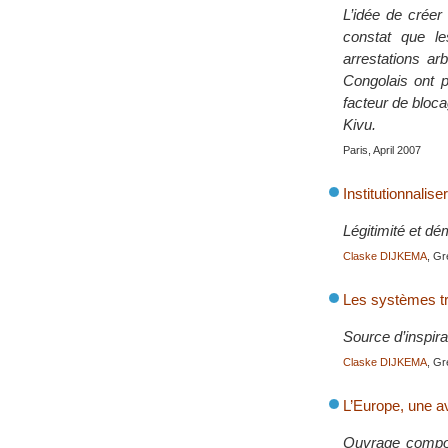
L’idée de créer
constat que le
arrestations ar
Congolais ont p
facteur de bloc
Kivu.
Paris, April 2007
Institutionnalise
Légitimité et dé
Claske DIJKEMA
, Gr
Les systèmes tra
Source d’inspira
Claske DIJKEMA
, Gr
L’Europe, une a
Ouvrage composé