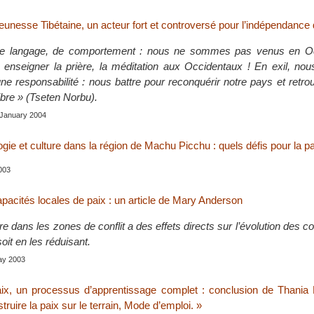
unesse Tibétaine, un acteur fort et controversé pour l’indépendance 
e langage, de comportement : nous ne sommes pas venus en Oc
, enseigner la prière, la méditation aux Occidentaux ! En exil, no
e responsabilité : nous battre pour reconquérir notre pays et retro
ibre » (Tseten Norbu).
, January 2004
ie et culture dans la région de Machu Picchu : quels défis pour la pa
003
pacités locales de paix : un article de Mary Anderson
e dans les zones de conflit a des effets directs sur l’évolution des con
oit en les réduisant.
May 2003
aix, un processus d’apprentissage complet : conclusion de Thania 
truire la paix sur le terrain, Mode d’emploi. »