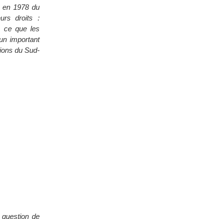
e en 1978 du
urs droits :
, ce que les
un important
tions du Sud-
 question de