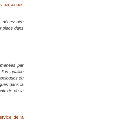
des personnes
t nécessaire
ur place dans
s menées par
’on qualifie
hropologues du
iques dans la
ontexte de la
ervice de la