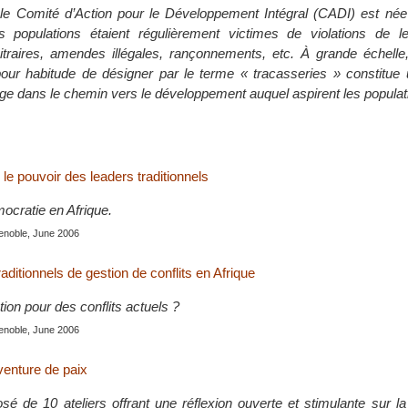
 le Comité d’Action pour le Développement Intégral (CADI) est né
s populations étaient régulièrement victimes de violations de le
bitraires, amendes illégales, rançonnements, etc. À grande échelle
our habitude de désigner par le terme « tracasseries » constitue 
age dans le chemin vers le développement auquel aspirent les popula
r le pouvoir des leaders traditionnels
mocratie en Afrique.
enoble, June 2006
ditionnels de gestion de conflits en Afrique
tion pour des conflits actuels ?
enoble, June 2006
venture de paix
 de 10 ateliers offrant une réflexion ouverte et stimulante sur la