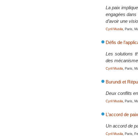
La paix impliqu
engagées dans la
d’avoir une visi
Cyril Musila
, Paris, 
Défis de l’appli
Les solutions t
des mécanismes 
Cyril Musila
, Paris, 
Burundi et Répub
Deux conflits en
Cyril Musila
, Paris, 
L’accord de pai
Un accord de pai
Cyril Musila
, Paris, 