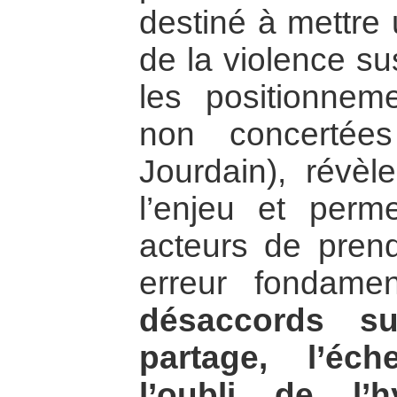
destiné à mettre 
de la violence s
les positionneme
non concertée
Jourdain), révèl
l’enjeu et perm
acteurs de pren
erreur fondame
désaccords s
partage, l’éc
l’oubli de l’h