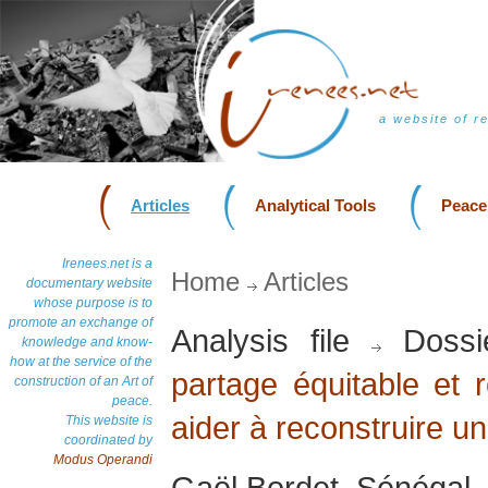
a website of r
Articles
Analytical Tools
Peace
Irenees.net is a
Home
Articles
documentary website
whose purpose is to
promote an exchange of
Analysis file
Dossi
knowledge and know-
how at the service of the
partage équitable et r
construction of an Art of
peace.
aider à reconstruire u
This website is
coordinated by
Modus Operandi
Gaël Bordet, Sénégal, 