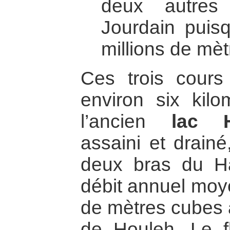
deux autres
Jourdain puisq
millions de mè
Ces trois cours
environ six kil
l’ancien
lac 
assaini et drainé
deux bras du Ha
débit annuel moye
de mètres cubes à
de Houleh. Le f