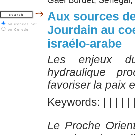
Aux sources de 
on irenees.net
Jourdain au co
on
Coredem
israélo-arabe
Les enjeux d
hydraulique pro
favoriser la paix 
Keywords:
|
|
|
|
|
Le Proche Orient 