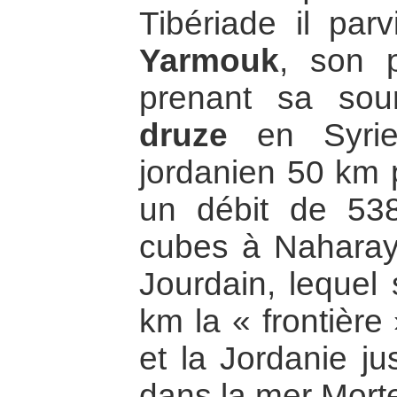
Tibériade il par
Yarmouk
, son p
prenant sa so
druze
en Syrie
jordanien 50 km p
un débit de 538
cubes à Naharay
Jourdain, lequel 
km la « frontière
et la Jordanie ju
dans la mer Morte