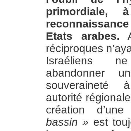
primordiale,
reconnaissanc
Etats arabes.
Ai
réciproques n’aya
Israéliens n
abandonner un
souveraineté 
autorité régional
création d’un
bassin »
est touj