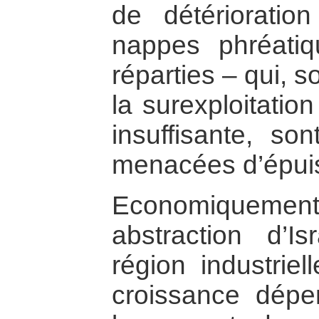
de détérioratio
nappes phréati
réparties – qui, s
la surexploitatio
insuffisante, s
menacées d’épui
Economiquemen
abstraction d’Is
région industriel
croissance dép