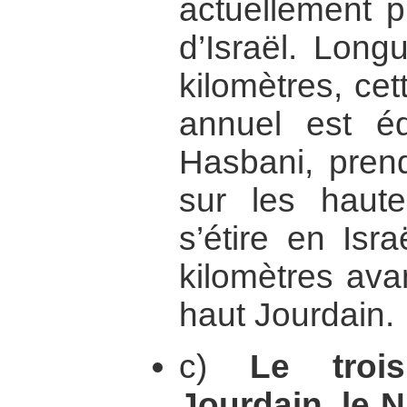
actuellement p
d’Israël. Long
kilomètres, cett
annuel est éq
Hasbani, pren
sur les haut
s’étire en Isr
kilomètres ava
haut Jourdain.
c)
Le troi
Jourdain, le 