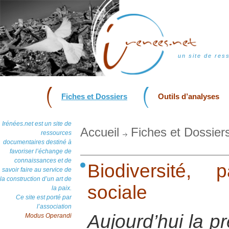
un site de res
Fiches et Dossiers
Outils d’analyses
Irénées.net est un site de
Accueil
Fiches et Dossier
ressources
documentaires destiné à
favoriser l’échange de
connaissances et de
Biodiversité, 
savoir faire au service de
la construction d’un art de
sociale
la paix.
Ce site est porté par
l’association
Aujourd’hui la p
Modus Operandi