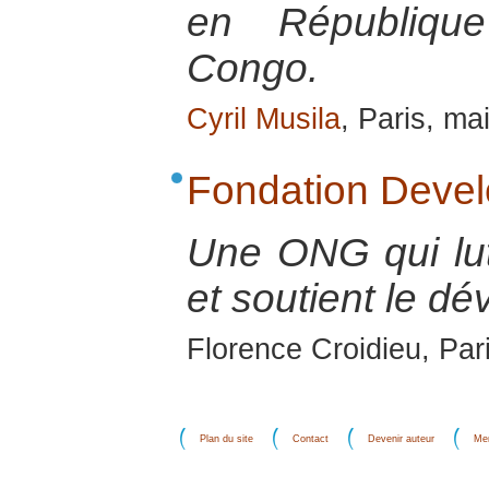
en Républiqu
Congo.
Cyril Musila
, Paris, ma
Fondation Deve
Une ONG qui lut
et soutient le d
Florence Croidieu, Par
Plan du site
Contact
Devenir auteur
Men