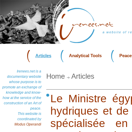
a website of r
Articles
Analytical Tools
Peace
Irenees.net is a
Home
Articles
documentary website
whose purpose is to
promote an exchange of
knowledge and know-
Le Ministre égy
how at the service of the
construction of an Art of
hydriques et de l
peace.
This website is
coordinated by
spécialisée en
Modus Operandi