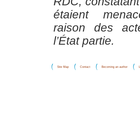
RDC, constatant
étaient menac
raison des ac
l’État partie.
Site Map
Contact
Becoming an author