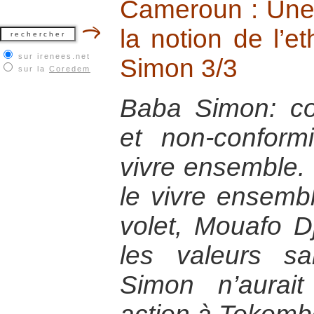
Cameroun : Une 
la notion de l’e
sur irenees.net
Simon 3/3
sur la
Coredem
Baba Simon: co
et non-confor
vivre ensemble. 
le vivre ensemb
volet, Mouafo D
les valeurs s
Simon n’aurai