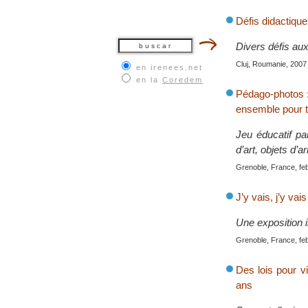
Défis didactique
Divers défis aux
Cluj, Roumanie, 2007
en irenees.net
en la
Coredem
Pédago-photos : 
ensemble pour t
Jeu éducatif pa
d’art, objets d’a
Grenoble, France, fe
J’y vais, j’y va
Une exposition in
Grenoble, France, fe
Des lois pour v
ans