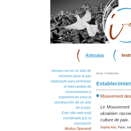
Articulos
Inst
Irenees.net es un sitio de
Inicio
Articulos
recursos para la paz
elaborado para promover
Establecimien
el intercambio de
conocimientos y
Mouvement des 
experiencias para la
construcción de un arte
Le Mouvement «
de la paz.
Este sitio web está
ukrainien rasse
coordinado por la
culture de paix.
asociación
Sophie Arie
, Paris, m
Modus Operandi