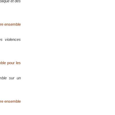
olique et des
ivre ensemble
s violences
mble pour les
mble sur un
ivre ensemble