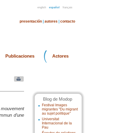
english
español
français
presentación
|
autores
|
contacto
Publicaciones
Actores
Blog de Modop
Festival Images
n mouvement
migrantes "Du migrant
au sujet politique"
commun d’une
Universitat
Internacional de la
Pau