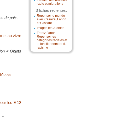
Écoutes de créations
radio et migrations
3 fichas recientes:
Repenser le monde
es de paix.
avec Césaire, Fanon
et Glissant
Images et Colonies
Frantz Fanon :
x et au vivre
Repenser les
catégories raciales et
le fonctionnement du
racisme
tion « Objets
-10 ans
pour les 9-12