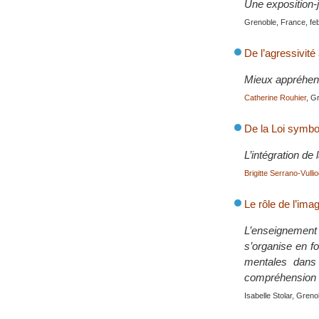
Une exposition-je
Grenoble, France, fe
De l’agressivité 
Mieux appréhend
Catherine Rouhier
, G
De la Loi symbo
L’intégration de
Brigitte Serrano-Vulli
Le rôle de l’ima
L’enseignement
s’organise en f
mentales dans 
compréhension et
Isabelle Stolar, Gren