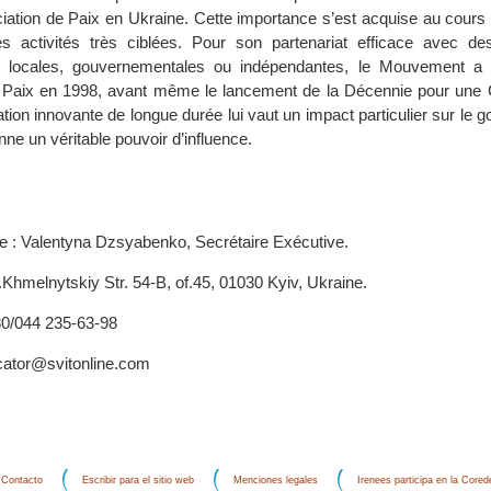
iation de Paix en Ukraine. Cette importance s’est acquise au cours
es activités très ciblées. Pour son partenariat efficace avec des 
ou locales, gouvernementales ou indépendantes, le Mouvement a 
aix en 1998, avant même le lancement de la Décennie pour une C
ation innovante de longue durée lui vaut un impact particulier sur le
onne un véritable pouvoir d’influence.
 : Valentyna Dzsyabenko, Secrétaire Exécutive.
Khmelnytskiy Str. 54-B, of.45, 01030 Kyiv, Ukraine.
80/044 235-63-98
cator@svitonline.com
Contacto
Escribir para el sitio web
Menciones legales
Irenees participa en la Core