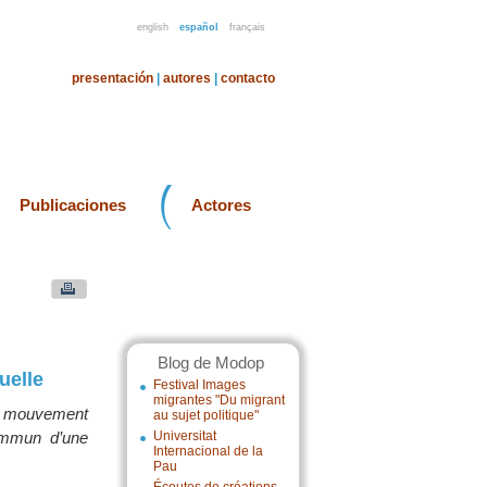
english
español
français
presentación
|
autores
|
contacto
Publicaciones
Actores
Blog de Modop
uelle
Festival Images
migrantes "Du migrant
n mouvement
au sujet politique"
commun d’une
Universitat
Internacional de la
Pau