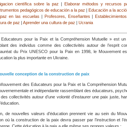
igacion científica sobre la paz
|
Elaborar métodos y recursos p
strumentos pedagógicos de educación a la paz
|
Educación a la acció
 paz en las escuelas
|
Profesores, Enseñantes
|
Establecimientos
ura de paz
|
Aprender una cultura de paz
|
Ucrania
Educateurs pour la Paix et la Compréhension Mutuelle » est u
blant des individus comme des collectivités autour de l’esprit 
 Lauréat du Prix UNESCO pour la Paix en 1998, le Mouvement est
ducation la plus importante en Ukraine.
ouvelle conception de la construction de paix
 Mouvement des Educateurs pour la Paix et la Compréhension Mutue
ouvernementale et indépendante rassemblant des éducateurs, psych
 des collectivités autour d’une volonté d’instaurer une paix juste, h
l’éducation.
on, de nouvelles valeurs d’éducation prennent vie au sein du Mo
n où la construction de la paix devra passer par l’instruction et l’
erge. Cette éducation à la paix a elle même ses propres valeurs :