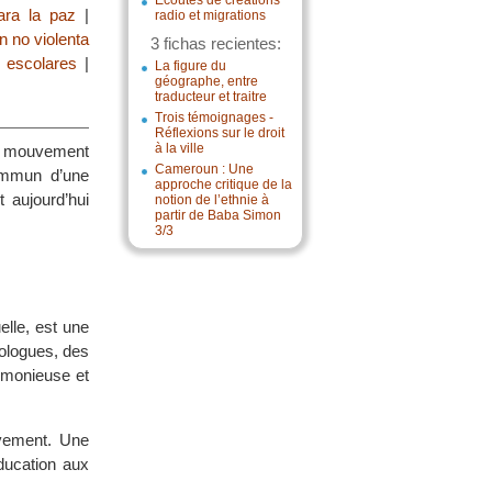
Écoutes de créations
ara la paz
|
radio et migrations
n no violenta
3 fichas recientes:
 escolares
|
La figure du
géographe, entre
traducteur et traitre
Trois témoignages -
Réflexions sur le droit
à la ville
n mouvement
Cameroun : Une
commun d’une
approche critique de la
 aujourd’hui
notion de l’ethnie à
partir de Baba Simon
3/3
lle, est une
ologues, des
armonieuse et
uvement. Une
éducation aux