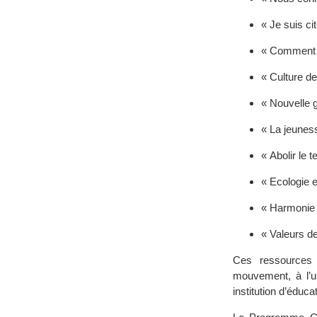
« Je suis ci
« Comment ê
« Culture d
« Nouvelle 
« La jeuness
« Abolir le t
« Ecologie 
« Harmonie
« Valeurs d
Ces ressources 
mouvement, à l’u
institution d’éduca