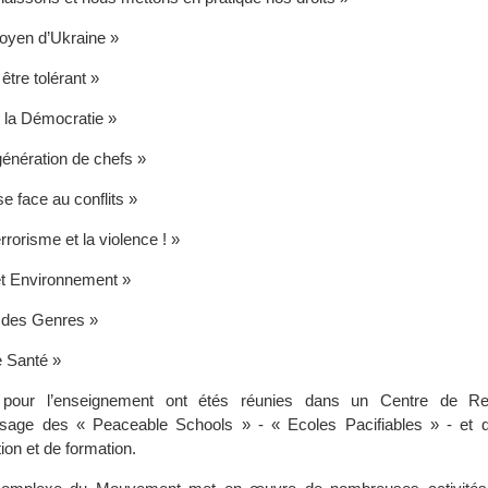
toyen d’Ukraine »
tre tolérant »
e la Démocratie »
génération de chefs »
e face au conflits »
errorisme et la violence ! »
et Environnement »
 des Genres »
e Santé »
pour l’enseignement ont étés réunies dans un Centre de R
sage des « Peaceable Schools » - « Ecoles Pacifiables » - et d
tion et de formation.