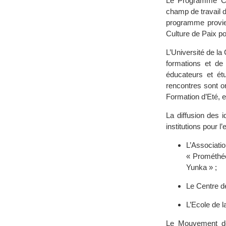
Le Programme Co
champ de travail d
programme provie
Culture de Paix p
L’Université de la
formations et de
éducateurs et ét
rencontres sont o
Formation d’Eté, e
La diffusion des 
institutions pour l
L’Associati
« Prométhée
Yunka » ;
Le Centre de
L’Ecole de l
Le Mouvement de