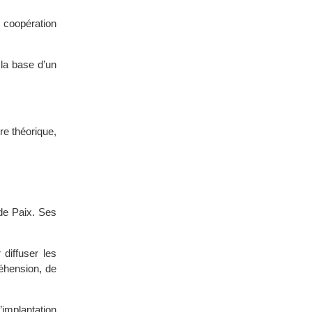
 coopération
 la base d’un
re théorique,
de Paix. Ses
diffuser les
réhension, de
implantation