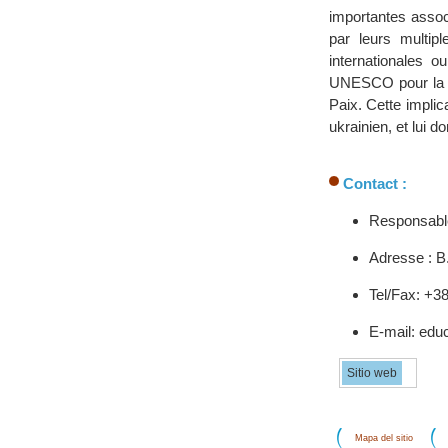
importantes assoc
par leurs multipl
internationales 
UNESCO pour la P
Paix. Cette implic
ukrainien, et lui d
Contact :
Responsable
Adresse : B.
Tel/Fax: +3
E-mail: edu
Sitio web
Mapa del sitio