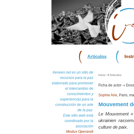
Articulos
Inst
Irenees.net es un sitio de
Inicio
Articulos
recursos para la paz
elaborado para promover
Ficha de actor
Dossi
el intercambio de
conocimientos y
Sophie Arie
, Paris, 
experiencias para la
Mouvement de
construcción de un arte
de la paz.
Le Mouvement « 
Este sitio web está
ukrainien rassem
coordinado por la
asociación
culture de paix.
Modus Operandi