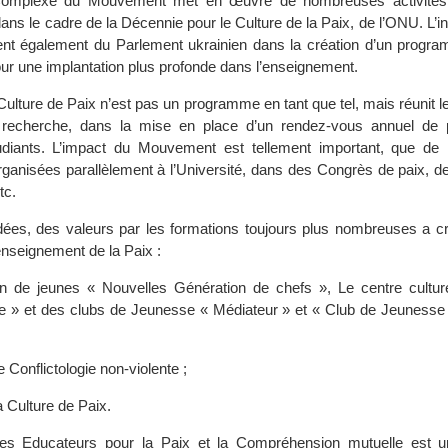
mplexe du Mouvement met en œuvre de nombreuses activités 
ans le cadre de la Décennie pour le Culture de la Paix, de l’ONU. L’ini
nt également du Parlement ukrainien dans la création d’un progra
our une implantation plus profonde dans l’enseignement.
 Culture de Paix n’est pas un programme en tant que tel, mais réunit l
 recherche, dans la mise en place d’un rendez-vous annuel de 
udiants. L’impact du Mouvement est tellement important, que d
rganisées parallèlement à l’Université, dans des Congrès de paix, d
tc.
idées, des valeurs par les formations toujours plus nombreuses a cr
’enseignement de la Paix :
on de jeunes « Nouvelles Génération de chefs », Le centre cultur
 » et des clubs de Jeunesse « Médiateur » et « Club de Jeunesse
 Conflictologie non-violente ;
a Culture de Paix.
s Educateurs pour la Paix et la Compréhension mutuelle est u