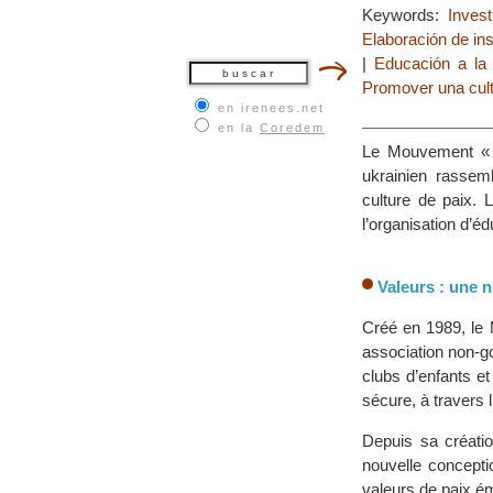
Keywords:
Invest
Elaboración de in
|
Educación a la
Promover una cult
en irenees.net
en la
Coredem
Le Mouvement « 
ukrainien rassem
culture de paix.
l’organisation d’é
Valeurs : une n
Créé en 1989, le
association non-g
clubs d’enfants et
sécure, à travers 
Depuis sa créati
nouvelle conceptio
valeurs de paix ém