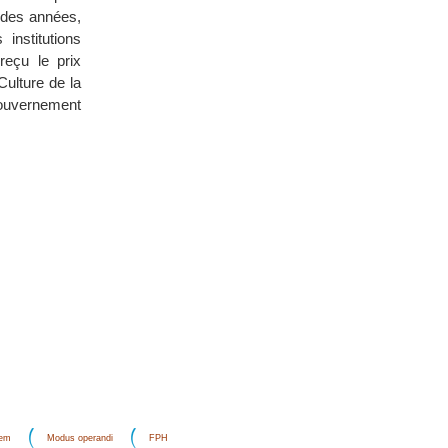
 des années,
institutions
reçu le prix
ulture de la
 gouvernement
dem
Modus operandi
FPH