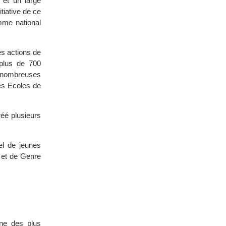
et un large
tiative de ce
mme national
es actions de
plus de 700
e nombreuses
es Ecoles de
éé plusieurs
el de jeunes
 et de Genre
ne des plus