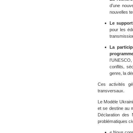
d’une nouve
nouvelles t
Le support
pour les éd
transmissio
La partici
programmes
l’UNESCO, s
conflits, s
genre, la dé
Ces activités g
transversaux.
Le Modèle Ukrainie
et se destine au 
Déclaration des 
problématiques civ
« Nous conn