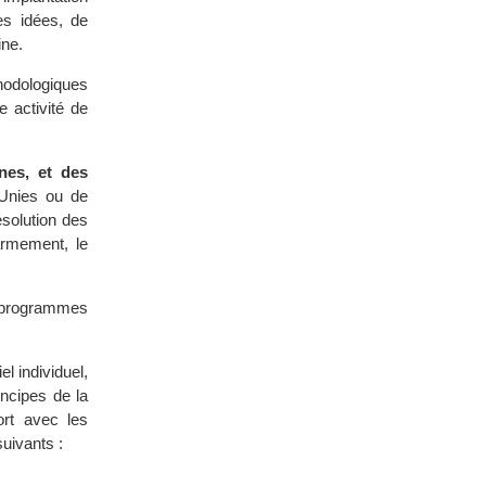
es idées, de
ine.
odologiques
 activité de
nes, et des
 Unies ou de
ésolution des
sarmement, le
 programmes
l individuel,
incipes de la
ort avec les
uivants :