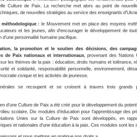
lle Culture de Paix. La recherche met alors au point de nouvell
echniques, de nouvelles stratégies au service des enseignants d’Ukra
 méthodologique :
le Mouvement met en place des moyens méth
ucateurs et les jeunes, afin d’encourager le développement de toute
n d’une personnalité humaine pacifique.
pation, la promotion et le soutien des décisions, des campag
 de Paix nationaux et internationaux
, provenant des Nations
ur les thèmes de la paix : éducation, droits humains et tolérance, r
écurité et solidarité, responsabilité personnelle, environnement, dé
mocratie civique et les activités de jeunesse.
énérales se recoupent et se croisent à travers trois grands
n d’une Culture de Paix a été créé pour le développement du potentie
milieu scolaire. Dix modules d’éducation pour l’apprentissage des pr
Nations Unies sur la Culture de Paix sont développés, en rapp
iques et nationales d’une éducation à la paix. Ces modules sont les s
aissons et nous mettons en pratique nos droits »