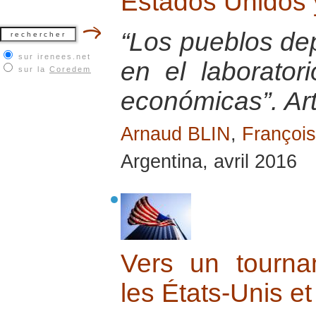
Estados Unidos 
“Los pueblos de
sur irenees.net
en el laborator
sur la
Coredem
económicas”. Ar
Arnaud BLIN
,
Franço
Argentina, avril 2016
Vers un tournan
les États-Unis e