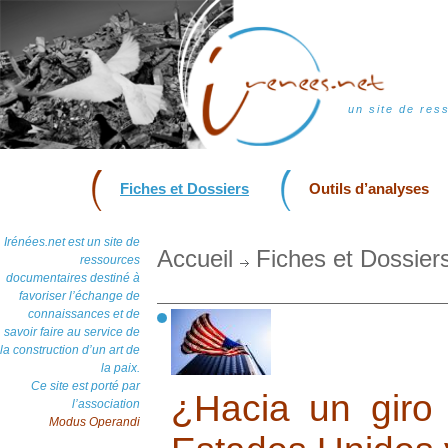
un site de res
Fiches et Dossiers
Outils d’analyses
Irénées.net est un site de
Accueil
Fiches et Dossier
ressources
documentaires destiné à
favoriser l’échange de
connaissances et de
savoir faire au service de
la construction d’un art de
la paix.
Ce site est porté par
¿Hacia un giro 
l’association
Modus Operandi