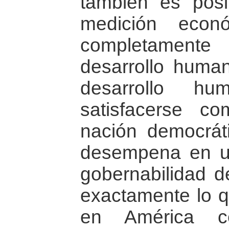
también es pos
medición econ
completament
desarrollo huma
desarrollo h
satisfacerse c
nación democráti
desempena en u
gobernabilidad d
exactamente lo 
en América c