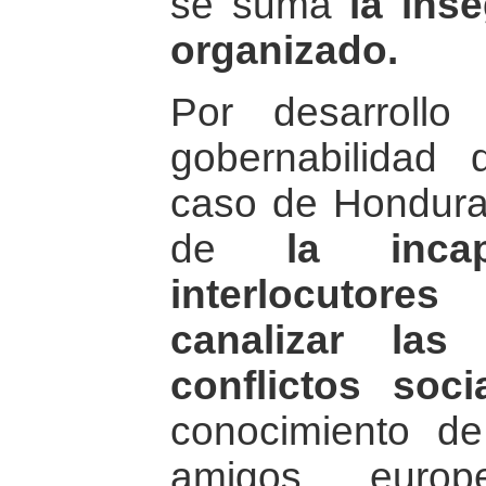
se suma
la ins
organizado.
Por desarrollo
gobernabilidad 
caso de Hondura
de
la inca
interlocutore
canalizar la
conflictos socia
conocimiento d
amigos europ