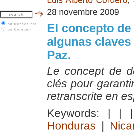
28 novembre 2009
El concepto de
on irenees.net
on
Coredem
algunas claves 
Paz.
Le concept de d
clés pour garanti
retranscrite en e
Keywords:
|
|
Honduras
|
Nica