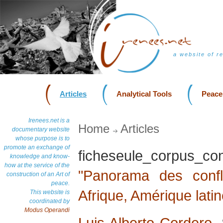
a website of r
Articles
Analytical Tools
Peace
Irenees.net is a
Home
Articles
documentary website
whose purpose is to
promote an exchange of
ficheseule_corpus_c
knowledge and know-
how at the service of the
"Panorama des conflic
construction of an Art of
peace.
Afrique, Amérique latin
This website is
coordinated by
Modus Operandi
Luis Alberto Cordero
,