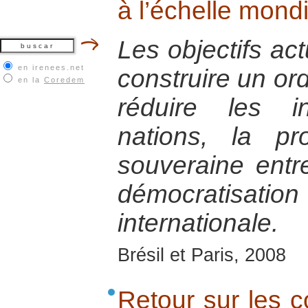
à l’échelle mond
Les objectifs act
en irenees.net
construire un ord
en la
Coredem
réduire les i
nations, la pr
souveraine entr
démocratisa
internationale.
Brésil et Paris, 2008
Retour sur les co